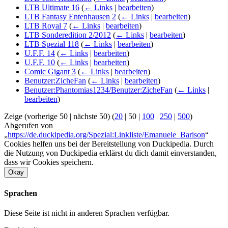
LTB Ultimate 16
(
← Links
|
bearbeiten
)
LTB Fantasy Entenhausen 2
(
← Links
|
bearbeiten
)
LTB Royal 7
(
← Links
|
bearbeiten
)
LTB Sonderedition 2/2012
(
← Links
|
bearbeiten
)
LTB Spezial 118
(
← Links
|
bearbeiten
)
U.F.F. 14
(
← Links
|
bearbeiten
)
U.F.F. 10
(
← Links
|
bearbeiten
)
Comic Gigant 3
(
← Links
|
bearbeiten
)
Benutzer:ZicheFan
(
← Links
|
bearbeiten
)
Benutzer:Phantomias1234/Benutzer:ZicheFan
(
← Links
|
bearbeiten
)
Zeige (
vorherige 50
|
nächste 50
) (
20
|
50
|
100
|
250
|
500
)
Abgerufen von
„
https://de.duckipedia.org/Spezial:Linkliste/Emanuele_Barison
“
Cookies helfen uns bei der Bereitstellung von Duckipedia. Durch
die Nutzung von Duckipedia erklärst du dich damit einverstanden,
dass wir Cookies speichern.
Okay
Sprachen
Diese Seite ist nicht in anderen Sprachen verfügbar.