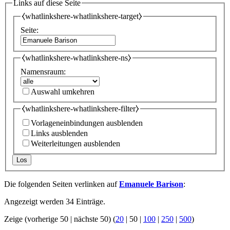
Links auf diese Seite
⧼whatlinkshere-whatlinkshere-target⧽
Seite:
⧼whatlinkshere-whatlinkshere-ns⧽
Namensraum:
Auswahl umkehren
⧼whatlinkshere-whatlinkshere-filter⧽
Vorlageneinbindungen ausblenden
Links ausblenden
Weiterleitungen ausblenden
Los
Die folgenden Seiten verlinken auf
Emanuele Barison
:
Angezeigt werden 34 Einträge.
Zeige (
vorherige 50
|
nächste 50
) (
20
|
50
|
100
|
250
|
500
)