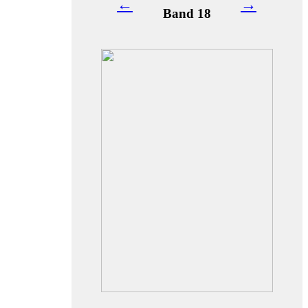
←
→
Band 18