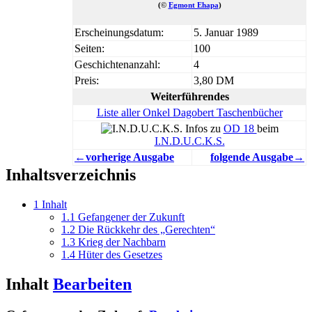
(©
Egmont Ehapa
)
Erscheinungsdatum:
5. Januar 1989
Seiten:
100
Geschichtenanzahl:
4
Preis:
3,80 DM
Weiterführendes
Liste aller Onkel Dagobert Taschenbücher
Infos zu
OD 18
beim
I.N.D.U.C.K.S.
←vorherige Ausgabe
folgende Ausgabe→
Inhaltsverzeichnis
1
Inhalt
1.1
Gefangener der Zukunft
1.2
Die Rückkehr des „Gerechten“
1.3
Krieg der Nachbarn
1.4
Hüter des Gesetzes
Inhalt
Bearbeiten