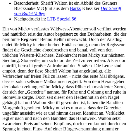
Besonderheit: Sheriff Walton ist ein Abbild des Gauners
Blacksnake McQuirt aus dem
Barks
-Klassiker
Der Sheriff
von Bullet Valley
Nachgedruckt in:
LTB Spezial 56
Ein von Micky verfasstes Wildwest-Abenteuer soll verfilmt werden
und natürlich reist der Autor begeistert zu den Dreharbeiten, die der
berühmte Regisseur Benno Bellini überwacht. Doch der Ausflug
endet für Micky in einer herben Enttäuschung, denn der Regisseur
findet die Geschichte abgedroschen und banal, voll von den
üblichen Western-Klischees. Zerknirscht reitet Micky zur nächsten
Siedlung, Stoneville, um sich dort die Zeit zu vertreiben. Als er dort
eintrifft, herrscht großer Aufruhr auf den Straßen. Die Leute sind
empört, denn der fiese Sheriff Walton hat angekündigt, alle
Verbrecher auf freien Fuß zu lassen – nicht das erste Mal übrigens,
dass er solch seltsame Maßnahmen ergreift. Von dem Herausgeber
der lokalen zeitung erfährt Micky, dass früher ein maskierter Zorro,
der sich der „Gerechte“ nannte, für Ruhe und Ordnung und ruhe in
Stoneville sorgte. Doch seit dieser den Heldenhut an den Nagel
gehängt hat und Walton Sheriff geworden ist, haben die Banditen
Morgenluft gewittert. Micky nutzt es nun aus, dass der Gerechte
ungefähr aussieht wie er und nimmt dessen Identität an. Verkleidet
legt er nach und nach den Banditen das Handwerk. Walton setzt
zwar einen Preis auf seinen Kopf aus, doch er entkommt durch den
Sprung in einen Fluss. Auf einer Bürgerversammlung nimmt er