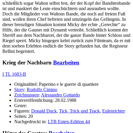
schließlich sogar Walton selbst fest, der der Kopf der Banditenbande
ist und maskiert die Leute einschüchtern und ausrauben wollte.
Doch die Mitglieder von Waltons Bande, die noch auf freiem Fuß
sind, wollen ihren Chef befreien und umzingeln das Gefängnis. In
dieser brenzligen Situation kommt Micky der echte „Gerechte“ zu
Hilfe, der die Gauner mit Dynamit vertreibt. Schließlich kommt der
Sheriff aus dem Nachbarort, der die ganze Bande hinter Schloss und
Riegel sperrt. Micky hingegen kehrt zurück zum Filmteam, da er mit
dem soeben Erlebten endlich die Story gefunden hat, die Regisseur
Bellini begeistert.
Krieg der Nachbarn
Bearbeiten
I TL 1683-B
Originaltitel: Paperino e le guerre di quartiere
Story
:
Rodolfo Cimino
Zeichnungen
:
Alessandro Gottardo
Erstveröffentlichung: 28.02.1988
Genre:
Figuren:
Donald Duck
,
Tick, Trick und Track
,
Eulenrichter
Seiten: 20
Nachgedruckt in:
LTB Enten-Edition 44