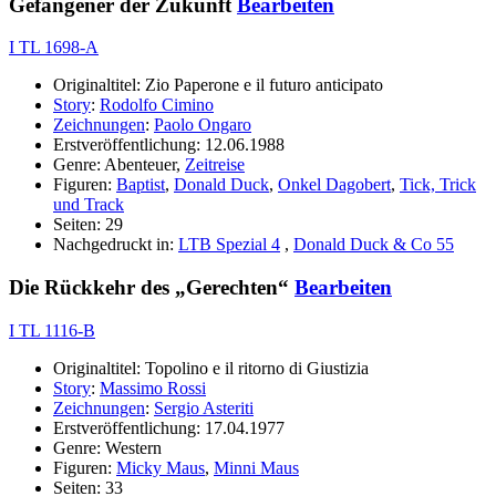
Gefangener der Zukunft
Bearbeiten
I TL 1698-A
Originaltitel: Zio Paperone e il futuro anticipato
Story
:
Rodolfo Cimino
Zeichnungen
:
Paolo Ongaro
Erstveröffentlichung: 12.06.1988
Genre: Abenteuer,
Zeitreise
Figuren:
Baptist
,
Donald Duck
,
Onkel Dagobert
,
Tick, Trick
und Track
Seiten: 29
Nachgedruckt in:
LTB Spezial 4
,
Donald Duck & Co 55
Die Rückkehr des „Gerechten“
Bearbeiten
I TL 1116-B
Originaltitel: Topolino e il ritorno di Giustizia
Story
:
Massimo Rossi
Zeichnungen
:
Sergio Asteriti
Erstveröffentlichung: 17.04.1977
Genre: Western
Figuren:
Micky Maus
,
Minni Maus
Seiten: 33