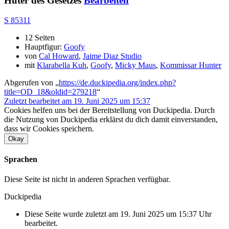
Hüter des Gesetzes
Bearbeiten
S 85311
12 Seiten
Hauptfigur:
Goofy
von
Cal Howard
,
Jaime Diaz Studio
mit
Klarabella Kuh
,
Goofy
,
Micky Maus
,
Kommissar Hunter
Abgerufen von „
https://de.duckipedia.org/index.php?
title=OD_18&oldid=279218
“
Zuletzt bearbeitet am 19. Juni 2025 um 15:37
Cookies helfen uns bei der Bereitstellung von Duckipedia. Durch
die Nutzung von Duckipedia erklärst du dich damit einverstanden,
dass wir Cookies speichern.
Okay
Sprachen
Diese Seite ist nicht in anderen Sprachen verfügbar.
Duckipedia
Diese Seite wurde zuletzt am 19. Juni 2025 um 15:37 Uhr
bearbeitet.