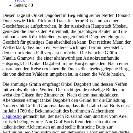
Seiten: 40
Dieser Tage ist Onkel Dagobert in Begleitung seiner Neffen Donald
Duck sowie Tick, Trick und Track ins ferne Russland zu einer
Geschäftsreise aufgebrochen. In der russischen Hauptstadt Moskau
genießen die Ducks den Aufenthalt, die prächtigen Bauten und die
kulinarischen Köstlichkeiten, wogegen Onkel Dagobert ein gutes
Geschäft für günstiges Gas abschließen kann. Der reichste Mann der
Welt erklärt, dass noch ein weiterer wichtiger Termin bevorsteht,
den er um keinen Fall verpassen möchte. Die betuchte Gräfin
Natalia Gramova, die einer altehrwürdigen Aristokratenfamilie
entspringt, hat Onkel Dagobert in ihre Burg eingeladen. Nach einer
anstrengenden Reise erreichen die Ducks die abseits gelegene Burg,
die von dichten Wäldern umgeben ist, in denen die Wölfe heulen.
Die anmutige Gräfin empfängt Onkel Dagobert und dessen Neffen
mit wohlwollenden Worten. Der nicht gerade redselige Butler Juri
weist den Gästen ihre Zimmer zu. Nach einem mannigfaltigen
Abendessen erfragt Onkel Dagobert den Grund für die Einladung.
Nun erzählt Gräfin Gramova davon, dass ihr Urahn Graf Boris einst
im Jahr 1760 die Bekanntschaft des berühmten Alchemisten
Cagliostro
gemacht hat, der nach Russland kam und hier vom Adel
kritisch beäugt wurde. Nur Graf Boris freundete sich mit dem
italienischen Alchemisten an und stellte ihm seine Burg zur
Verfügung, wo Cagliostro sich ein geheimes Labor einrichten durfte.