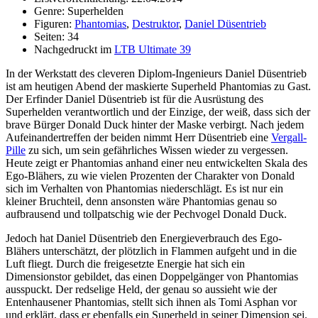
Genre: Superhelden
Figuren:
Phantomias
,
Destruktor
,
Daniel Düsentrieb
Seiten: 34
Nachgedruckt im
LTB Ultimate 39
In der Werkstatt des cleveren Diplom-Ingenieurs Daniel Düsentrieb
ist am heutigen Abend der maskierte Superheld Phantomias zu Gast.
Der Erfinder Daniel Düsentrieb ist für die Ausrüstung des
Superhelden verantwortlich und der Einzige, der weiß, dass sich der
brave Bürger Donald Duck hinter der Maske verbirgt. Nach jedem
Aufeinandertreffen der beiden nimmt Herr Düsentrieb eine
Vergall-
Pille
zu sich, um sein gefährliches Wissen wieder zu vergessen.
Heute zeigt er Phantomias anhand einer neu entwickelten Skala des
Ego-Blähers, zu wie vielen Prozenten der Charakter von Donald
sich im Verhalten von Phantomias niederschlägt. Es ist nur ein
kleiner Bruchteil, denn ansonsten wäre Phantomias genau so
aufbrausend und tollpatschig wie der Pechvogel Donald Duck.
Jedoch hat Daniel Düsentrieb den Energieverbrauch des Ego-
Blähers unterschätzt, der plötzlich in Flammen aufgeht und in die
Luft fliegt. Durch die freigesetzte Energie hat sich ein
Dimensionstor gebildet, das einen Doppelgänger von Phantomias
ausspuckt. Der redselige Held, der genau so aussieht wie der
Entenhausener Phantomias, stellt sich ihnen als Tomi Asphan vor
und erklärt, dass er ebenfalls ein Superheld in seiner Dimension sei.