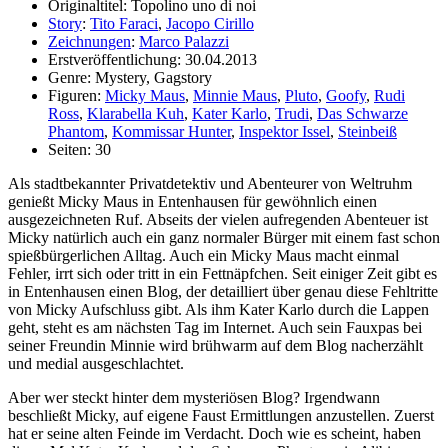
Originaltitel: Topolino uno di noi
Story
:
Tito Faraci
,
Jacopo Cirillo
Zeichnungen
:
Marco Palazzi
Erstveröffentlichung: 30.04.2013
Genre: Mystery, Gagstory
Figuren:
Micky Maus
,
Minnie Maus
,
Pluto
,
Goofy
,
Rudi
Ross
,
Klarabella Kuh
,
Kater Karlo
,
Trudi
,
Das Schwarze
Phantom
,
Kommissar Hunter
,
Inspektor Issel
,
Steinbeiß
Seiten: 30
Als stadtbekannter Privatdetektiv und Abenteurer von Weltruhm
genießt Micky Maus in Entenhausen für gewöhnlich einen
ausgezeichneten Ruf. Abseits der vielen aufregenden Abenteuer ist
Micky natürlich auch ein ganz normaler Bürger mit einem fast schon
spießbürgerlichen Alltag. Auch ein Micky Maus macht einmal
Fehler, irrt sich oder tritt in ein Fettnäpfchen. Seit einiger Zeit gibt es
in Entenhausen einen Blog, der detailliert über genau diese Fehltritte
von Micky Aufschluss gibt. Als ihm Kater Karlo durch die Lappen
geht, steht es am nächsten Tag im Internet. Auch sein Fauxpas bei
seiner Freundin Minnie wird brühwarm auf dem Blog nacherzählt
und medial ausgeschlachtet.
Aber wer steckt hinter dem mysteriösen Blog? Irgendwann
beschließt Micky, auf eigene Faust Ermittlungen anzustellen. Zuerst
hat er seine alten Feinde im Verdacht. Doch wie es scheint, haben