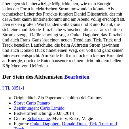
überlegen sich aberwitzige Möglichkeiten, wie man Energie
jedweder Form in elektrischen Strom umwandeln könnte. Als
technischer Leiter des Projekts fungiert Daniel Düsentrieb, der mit
der Arbeit kaum hinterherkommt und am Abend völlig erschöpft ist.
Den ersten großen Wurf landen Gitta Gans und Kuno Knäul, die
sich eine modifizierte Tanzfläche wünschen, die aus Tanzschritten
Strom erzeugt. Dafür schwingt sogar Onkel Dagobert das Tanzbein
und auch Franz Gans löst einen neuen Trend aus. Tick, Trick und
Track bestellen Laufschuhe, die beim Auftreten Strom gewinnen
und auch Donald Duck findet einen Weg, der voll und ganz seinen
Interessen entspricht. Am Ende fehlt nur noch ein kleiner Bruchteil
an Energie, doch die Entenhausener rechnen nicht mit dem hellen
Köpfchen von Helferlein.
Der Stein des Alchemisten
Bearbeiten
I TL 3051-1
Originaltitel: Zio Paperone e l'ultima dei Gramov
Story
:
Carlo Panaro
Zeichnungen
:
Carlo Limido
Erstveröffentlichung: 20.05.2014
Genre:
Schatzsuche
, Mystery, Reise, Magie
Figuren:
Onkel Dagobert
,
Donald Duck
,
Tick, Trick und
Track