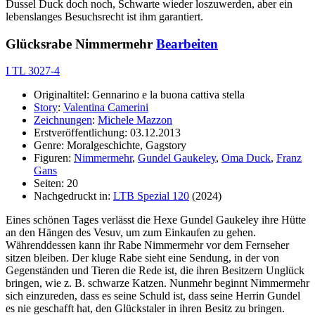
Dussel Duck doch noch, Schwarte wieder loszuwerden, aber ein
lebenslanges Besuchsrecht ist ihm garantiert.
Glücksrabe Nimmermehr
Bearbeiten
I TL 3027-4
Originaltitel: Gennarino e la buona cattiva stella
Story
:
Valentina Camerini
Zeichnungen
:
Michele Mazzon
Erstveröffentlichung: 03.12.2013
Genre: Moralgeschichte, Gagstory
Figuren:
Nimmermehr
,
Gundel Gaukeley
,
Oma Duck
,
Franz
Gans
Seiten: 20
Nachgedruckt in:
LTB Spezial 120
(2024)
Eines schönen Tages verlässt die Hexe Gundel Gaukeley ihre Hütte
an den Hängen des Vesuv, um zum Einkaufen zu gehen.
Währenddessen kann ihr Rabe Nimmermehr vor dem Fernseher
sitzen bleiben. Der kluge Rabe sieht eine Sendung, in der von
Gegenständen und Tieren die Rede ist, die ihren Besitzern Unglück
bringen, wie z. B. schwarze Katzen. Nunmehr beginnt Nimmermehr
sich einzureden, dass es seine Schuld ist, dass seine Herrin Gundel
es nie geschafft hat, den Glückstaler in ihren Besitz zu bringen.