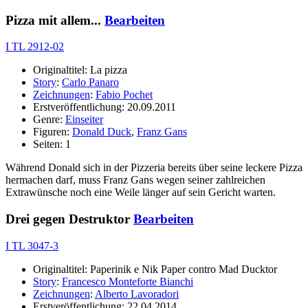
Pizza mit allem...
Bearbeiten
I TL 2912-02
Originaltitel: La pizza
Story
:
Carlo Panaro
Zeichnungen
:
Fabio Pochet
Erstveröffentlichung: 20.09.2011
Genre:
Einseiter
Figuren:
Donald Duck
,
Franz Gans
Seiten: 1
Während Donald sich in der Pizzeria bereits über seine leckere Pizza
hermachen darf, muss Franz Gans wegen seiner zahlreichen
Extrawünsche noch eine Weile länger auf sein Gericht warten.
Drei gegen Destruktor
Bearbeiten
I TL 3047-3
Originaltitel: Paperinik e Nik Paper contro Mad Ducktor
Story
:
Francesco Monteforte Bianchi
Zeichnungen
:
Alberto Lavoradori
Erstveröffentlichung: 22.04.2014