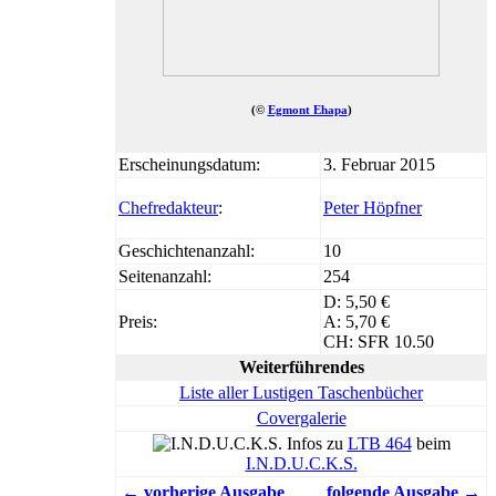
(©
Egmont Ehapa
)
Erscheinungsdatum:
3. Februar 2015
Chefredakteur
:
Peter Höpfner
Geschichtenanzahl:
10
Seitenanzahl:
254
D: 5,50 €
Preis:
A: 5,70 €
CH: SFR 10.50
Weiterführendes
Liste aller Lustigen Taschenbücher
Covergalerie
Infos zu
LTB 464
beim
I.N.D.U.C.K.S.
← vorherige Ausgabe
folgende Ausgabe →