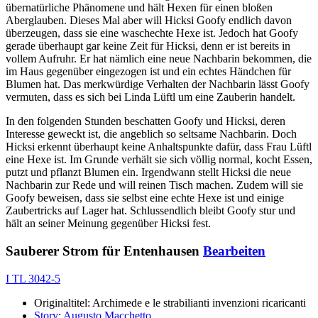
übernatürliche Phänomene und hält Hexen für einen bloßen
Aberglauben. Dieses Mal aber will Hicksi Goofy endlich davon
überzeugen, dass sie eine waschechte Hexe ist. Jedoch hat Goofy
gerade überhaupt gar keine Zeit für Hicksi, denn er ist bereits in
vollem Aufruhr. Er hat nämlich eine neue Nachbarin bekommen, die
im Haus gegenüber eingezogen ist und ein echtes Händchen für
Blumen hat. Das merkwürdige Verhalten der Nachbarin lässt Goofy
vermuten, dass es sich bei Linda Lüftl um eine Zauberin handelt.
In den folgenden Stunden beschatten Goofy und Hicksi, deren
Interesse geweckt ist, die angeblich so seltsame Nachbarin. Doch
Hicksi erkennt überhaupt keine Anhaltspunkte dafür, dass Frau Lüftl
eine Hexe ist. Im Grunde verhält sie sich völlig normal, kocht Essen,
putzt und pflanzt Blumen ein. Irgendwann stellt Hicksi die neue
Nachbarin zur Rede und will reinen Tisch machen. Zudem will sie
Goofy beweisen, dass sie selbst eine echte Hexe ist und einige
Zaubertricks auf Lager hat. Schlussendlich bleibt Goofy stur und
hält an seiner Meinung gegenüber Hicksi fest.
Sauberer Strom für Entenhausen
Bearbeiten
I TL 3042-5
Originaltitel: Archimede e le strabilianti invenzioni ricaricanti
Story
:
Augusto Macchetto