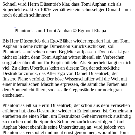
Schnell wird Herrn Düsentrieb klar, dass Tomi Asphan sich als
Superheld exakt zu 100% verhält wie ein schusseliger Donald – nur
noch deutlich schlimmer!
Phantomias und Tomi Asphan © Egmont Ehapa
Bis Herr Düsentrieb den Ego-Bläher wieder repariert hat, um Tomi
Asphan in seine richtige Dimension zurückzuschicken, soll
Phantomias auf seinen neuen Begleiter aufpassen. Doch das ist gar
nicht so leicht, denn Tomi Asphan wittert überall ein Verbrechen,
sorgt aber überall nur für Kopfschütteln. Als Superheld taugt er nicht
viel. Zu allem Überfluss kehrt an diesem Tag der schreckliche
Destruktor zurück, das Alter Ego von Daniel Düsentrieb, der
finstere Pläne verfolgt. Der böse Wissenschaftler will die Welt mit
einer infernalischen Maschine erpressen, die sämtliche Farben aus
dem Sonnenlicht filtert, sodass alle Gegenstände nur noch grau
erscheinen.
Phantomias eilt zu Herrn Düsentrieb, der schon aus dem Fernsehen
erfahren hat, dass Destruktor wieder in Entenhausen ist. Gemeinsam
erarbeiten sie einen Plan, um Destruktors Geheimversteck ausfindig
zu machen und die Spur des Schurken zurückzuverfolgen. Tomi
Asphan bietet ebenfalls seine Unterstützung an, wird jedoch von
Phantomias verspottet und nicht ernst genommen, woraufhin Tomi