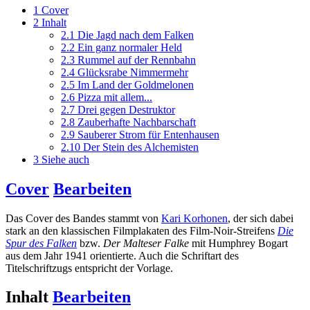
1
Cover
2
Inhalt
2.1
Die Jagd nach dem Falken
2.2
Ein ganz normaler Held
2.3
Rummel auf der Rennbahn
2.4
Glücksrabe Nimmermehr
2.5
Im Land der Goldmelonen
2.6
Pizza mit allem...
2.7
Drei gegen Destruktor
2.8
Zauberhafte Nachbarschaft
2.9
Sauberer Strom für Entenhausen
2.10
Der Stein des Alchemisten
3
Siehe auch
Cover
Bearbeiten
Das Cover des Bandes stammt von
Kari Korhonen
, der sich dabei
stark an den klassischen Filmplakaten des Film-Noir-Streifens
Die
Spur des Falken
bzw.
Der Malteser Falke
mit Humphrey Bogart
aus dem Jahr 1941 orientierte. Auch die Schriftart des
Titelschriftzugs entspricht der Vorlage.
Inhalt
Bearbeiten