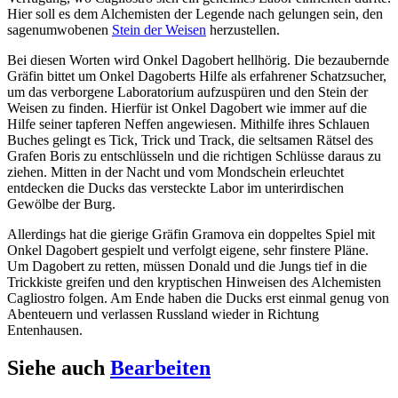
Hier soll es dem Alchemisten der Legende nach gelungen sein, den
sagenumwobenen
Stein der Weisen
herzustellen.
Bei diesen Worten wird Onkel Dagobert hellhörig. Die bezaubernde
Gräfin bittet um Onkel Dagoberts Hilfe als erfahrener Schatzsucher,
um das verborgene Laboratorium aufzuspüren und den Stein der
Weisen zu finden. Hierfür ist Onkel Dagobert wie immer auf die
Hilfe seiner tapferen Neffen angewiesen. Mithilfe ihres Schlauen
Buches gelingt es Tick, Trick und Track, die seltsamen Rätsel des
Grafen Boris zu entschlüsseln und die richtigen Schlüsse daraus zu
ziehen. Mitten in der Nacht und vom Mondschein erleuchtet
entdecken die Ducks das versteckte Labor im unterirdischen
Gewölbe der Burg.
Allerdings hat die gierige Gräfin Gramova ein doppeltes Spiel mit
Onkel Dagobert gespielt und verfolgt eigene, sehr finstere Pläne.
Um Dagobert zu retten, müssen Donald und die Jungs tief in die
Trickkiste greifen und den kryptischen Hinweisen des Alchemisten
Cagliostro folgen. Am Ende haben die Ducks erst einmal genug von
Abenteuern und verlassen Russland wieder in Richtung
Entenhausen.
Siehe auch
Bearbeiten