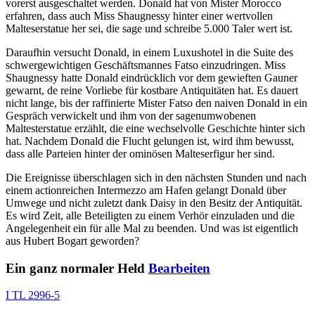
vorerst ausgeschaltet werden. Donald hat von Mister Morocco
erfahren, dass auch Miss Shaugnessy hinter einer wertvollen
Malteserstatue her sei, die sage und schreibe 5.000 Taler wert ist.
Daraufhin versucht Donald, in einem Luxushotel in die Suite des
schwergewichtigen Geschäftsmannes Fatso einzudringen. Miss
Shaugnessy hatte Donald eindrücklich vor dem gewieften Gauner
gewarnt, de reine Vorliebe für kostbare Antiquitäten hat. Es dauert
nicht lange, bis der raffinierte Mister Fatso den naiven Donald in ein
Gespräch verwickelt und ihm von der sagenumwobenen
Maltesterstatue erzählt, die eine wechselvolle Geschichte hinter sich
hat. Nachdem Donald die Flucht gelungen ist, wird ihm bewusst,
dass alle Parteien hinter der ominösen Malteserfigur her sind.
Die Ereignisse überschlagen sich in den nächsten Stunden und nach
einem actionreichen Intermezzo am Hafen gelangt Donald über
Umwege und nicht zuletzt dank Daisy in den Besitz der Antiquität.
Es wird Zeit, alle Beteiligten zu einem Verhör einzuladen und die
Angelegenheit ein für alle Mal zu beenden. Und was ist eigentlich
aus Hubert Bogart geworden?
Ein ganz normaler Held
Bearbeiten
I TL 2996-5