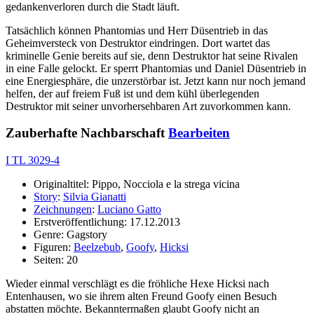
gedankenverloren durch die Stadt läuft.
Tatsächlich können Phantomias und Herr Düsentrieb in das
Geheimversteck von Destruktor eindringen. Dort wartet das
kriminelle Genie bereits auf sie, denn Destruktor hat seine Rivalen
in eine Falle gelockt. Er sperrt Phantomias und Daniel Düsentrieb in
eine Energiesphäre, die unzerstörbar ist. Jetzt kann nur noch jemand
helfen, der auf freiem Fuß ist und dem kühl überlegenden
Destruktor mit seiner unvorhersehbaren Art zuvorkommen kann.
Zauberhafte Nachbarschaft
Bearbeiten
I TL 3029-4
Originaltitel: Pippo, Nocciola e la strega vicina
Story
:
Silvia Gianatti
Zeichnungen
:
Luciano Gatto
Erstveröffentlichung: 17.12.2013
Genre: Gagstory
Figuren:
Beelzebub
,
Goofy
,
Hicksi
Seiten: 20
Wieder einmal verschlägt es die fröhliche Hexe Hicksi nach
Entenhausen, wo sie ihrem alten Freund Goofy einen Besuch
abstatten möchte. Bekanntermaßen glaubt Goofy nicht an