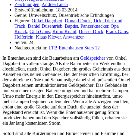
Zeichnungen
:
Andrea Lucci
Erstveröffentlichung: 18.03.2014
Genre: Umweltschutz, Düsentrieb’sche Erfindungen
Figuren:
Onkel Dagobert
,
Donald Duck
,
Tick, Trick und
Track
,
Daniel Düsentrieb
,
Baptist
,
Panzerknacker
,
Opa
Knack
,
Gitta Gans
,
Kuno Knäul
,
Dussel Duck
,
Franz Gans
,
Helferlein
,
Klaas Klever
,
Anwantzer
Seiten: 24
Nachgedruckt in:
LTB Entenhausen Stars 12
In Entenhausen sind die Bauarbeiten am
Geldspeicher
von Onkel
Dagobert in vollem Gange. Als die Bauarbeiter ihr Werk endlich
abschließen, macht Onkel Dagobert ein großes Geheimnis aus dem
Aussehen des neuen Gebäudes. Bei der feierlichen Eröffnung, bei
der zahlreiche Gäste und Schaulustige dabei sind, präsentiert Onkel
Dagobert seinen umfunktionierten Geldspeicher: Das Gebäude ist
nun von einer riesigen Batterie umgeben und hat mehrere Lampen.
Umso mehr Energie in den Energiespeicher hineinströmt, umso
mehr Lampen beginnen zu leuchten. Wenn alle Anzeigen leuchten,
ertönt eine große Glocke auf dem Dach, die anzeigt, dass der
Pegelstand erreicht ist. Wenn die Entenhausener genug Strom
produziert haben und den Speicher vollständig füllen, erhalten sie
ein Jar lang kostenlosen Strom.
Sofort sind alle Bürgerinnen und Bürger Feuer und Flamme und