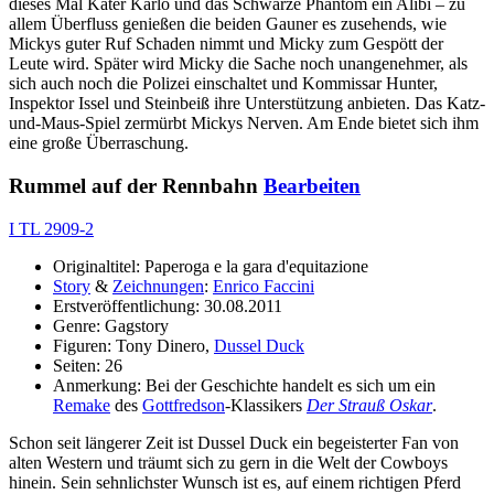
dieses Mal Kater Karlo und das Schwarze Phantom ein Alibi – zu
allem Überfluss genießen die beiden Gauner es zusehends, wie
Mickys guter Ruf Schaden nimmt und Micky zum Gespött der
Leute wird. Später wird Micky die Sache noch unangenehmer, als
sich auch noch die Polizei einschaltet und Kommissar Hunter,
Inspektor Issel und Steinbeiß ihre Unterstützung anbieten. Das Katz-
und-Maus-Spiel zermürbt Mickys Nerven. Am Ende bietet sich ihm
eine große Überraschung.
Rummel auf der Rennbahn
Bearbeiten
I TL 2909-2
Originaltitel: Paperoga e la gara d'equitazione
Story
&
Zeichnungen
:
Enrico Faccini
Erstveröffentlichung: 30.08.2011
Genre: Gagstory
Figuren: Tony Dinero,
Dussel Duck
Seiten: 26
Anmerkung: Bei der Geschichte handelt es sich um ein
Remake
des
Gottfredson
-Klassikers
Der Strauß Oskar
.
Schon seit längerer Zeit ist Dussel Duck ein begeisterter Fan von
alten Western und träumt sich zu gern in die Welt der Cowboys
hinein. Sein sehnlichster Wunsch ist es, auf einem richtigen Pferd