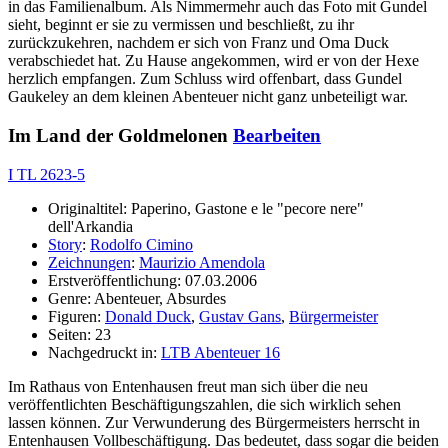
in das Familienalbum. Als Nimmermehr auch das Foto mit Gundel
sieht, beginnt er sie zu vermissen und beschließt, zu ihr
zurückzukehren, nachdem er sich von Franz und Oma Duck
verabschiedet hat. Zu Hause angekommen, wird er von der Hexe
herzlich empfangen. Zum Schluss wird offenbart, dass Gundel
Gaukeley an dem kleinen Abenteuer nicht ganz unbeteiligt war.
Im Land der Goldmelonen
Bearbeiten
I TL 2623-5
Originaltitel: Paperino, Gastone e le "pecore nere"
dell'Arkandia
Story
:
Rodolfo Cimino
Zeichnungen
:
Maurizio Amendola
Erstveröffentlichung: 07.03.2006
Genre: Abenteuer, Absurdes
Figuren:
Donald Duck
,
Gustav Gans
,
Bürgermeister
Seiten: 23
Nachgedruckt in:
LTB Abenteuer 16
Im Rathaus von Entenhausen freut man sich über die neu
veröffentlichten Beschäftigungszahlen, die sich wirklich sehen
lassen können. Zur Verwunderung des Bürgermeisters herrscht in
Entenhausen Vollbeschäftigung. Das bedeutet, dass sogar die beiden