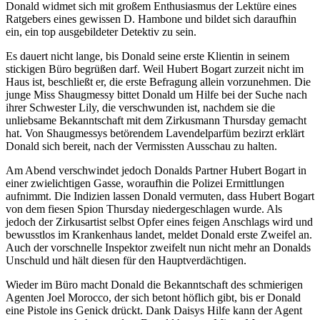
Donald widmet sich mit großem Enthusiasmus der Lektüre eines
Ratgebers eines gewissen D. Hambone und bildet sich daraufhin
ein, ein top ausgebildeter Detektiv zu sein.
Es dauert nicht lange, bis Donald seine erste Klientin in seinem
stickigen Büro begrüßen darf. Weil Hubert Bogart zurzeit nicht im
Haus ist, beschließt er, die erste Befragung allein vorzunehmen. Die
junge Miss Shaugmessy bittet Donald um Hilfe bei der Suche nach
ihrer Schwester Lily, die verschwunden ist, nachdem sie die
unliebsame Bekanntschaft mit dem Zirkusmann Thursday gemacht
hat. Von Shaugmessys betörendem Lavendelparfüm bezirzt erklärt
Donald sich bereit, nach der Vermissten Ausschau zu halten.
Am Abend verschwindet jedoch Donalds Partner Hubert Bogart in
einer zwielichtigen Gasse, woraufhin die Polizei Ermittlungen
aufnimmt. Die Indizien lassen Donald vermuten, dass Hubert Bogart
von dem fiesen Spion Thursday niedergeschlagen wurde. Als
jedoch der Zirkusartist selbst Opfer eines feigen Anschlags wird und
bewusstlos im Krankenhaus landet, meldet Donald erste Zweifel an.
Auch der vorschnelle Inspektor zweifelt nun nicht mehr an Donalds
Unschuld und hält diesen für den Hauptverdächtigen.
Wieder im Büro macht Donald die Bekanntschaft des schmierigen
Agenten Joel Morocco, der sich betont höflich gibt, bis er Donald
eine Pistole ins Genick drückt. Dank Daisys Hilfe kann der Agent