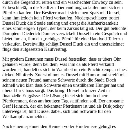
durch die Gegend zu reiten und ein waschechter Cowboy zu sein.
Er beschließt, in die Stadt zur Tierhandlung zu laufen und sich ein
Pferd zu kaufen. Der Besitzer macht sich einen Spaß mit Dussel,
kann ihm jedoch kein Pferd verkaufen. Niedergeschlagen trottet
Dussel Duck die Straße entlang und erregt die Aufmerksamkeit
eines schmierigen Typen, der beim Zirkus tätig ist. Der gut betuchte
Dompteur Diederich Donner verwickelt Dussel in ein Gespräch und
bietet ihm an, ihm ein „richtiges Pferd“ für eine Handvoll Taler zu
verkaufen. Bereitwillig schlägt Dussel Duck ein und unterzeichnet
flugs den aufgesetzten Kaufvertrag.
Mit großem Erstaunen muss Dussel feststellen, dass er übers Ohr
gehauen wurde, denn bei dem, was ihm da als Pferd verkauft
worden ist, handelt es sich in Wahrheit um ein Prachtexemplar eines
dicken Nilpferds. Zuerst nimmt es Dussel mit Humor und streift mit
seinem neuen Freund namens Schwarte durch die Stadt. Doch
schnell wird klar, dass Schwarte einen unstillbaren Hunger hat und
überall für Chaos sorgt. Das bringt Dussel in kurzer Zeit in
finanzielle Engpässe. Die Lösung bietet sich ihm in einem
Pferderennen, dass am heutigen Tag stattfinden soll. Der arrogante
Graf Heinrich, der ein bekannter Pferdenarr ist und als Diskjockey
unterwegs ist, hilft Dussel dabei, sich und Schwarte für den
Wettkampf anzumelden.
Nach einem spannenden Rennen voller Hindernisse gelingt es