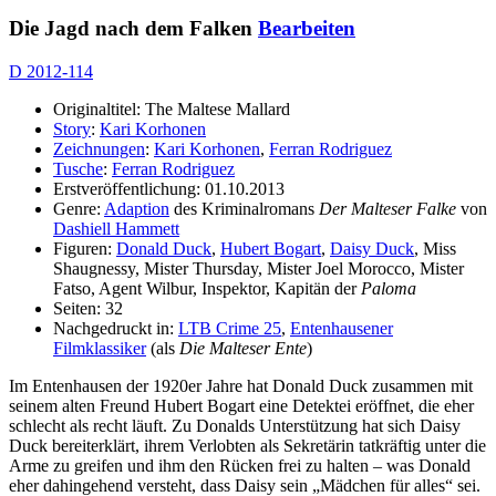
Die Jagd nach dem Falken
Bearbeiten
D 2012-114
Originaltitel: The Maltese Mallard
Story
:
Kari Korhonen
Zeichnungen
:
Kari Korhonen
,
Ferran Rodriguez
Tusche
:
Ferran Rodriguez
Erstveröffentlichung: 01.10.2013
Genre:
Adaption
des Kriminalromans
Der Malteser Falke
von
Dashiell Hammett
Figuren:
Donald Duck
,
Hubert Bogart
,
Daisy Duck
, Miss
Shaugnessy, Mister Thursday, Mister Joel Morocco, Mister
Fatso, Agent Wilbur, Inspektor, Kapitän der
Paloma
Seiten: 32
Nachgedruckt in:
LTB Crime 25
,
Entenhausener
Filmklassiker
(als
Die Malteser Ente
)
Im Entenhausen der 1920er Jahre hat Donald Duck zusammen mit
seinem alten Freund Hubert Bogart eine Detektei eröffnet, die eher
schlecht als recht läuft. Zu Donalds Unterstützung hat sich Daisy
Duck bereiterklärt, ihrem Verlobten als Sekretärin tatkräftig unter die
Arme zu greifen und ihm den Rücken frei zu halten – was Donald
eher dahingehend versteht, dass Daisy sein „Mädchen für alles“ sei.