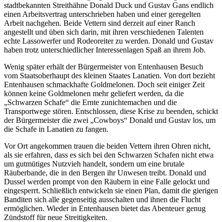
stadtbekannten Streithähne Donald Duck und Gustav Gans endlich
einen Arbeitsvertrag unterschrieben haben und einer geregelten
Arbeit nachgehen. Beide Vettern sind derzeit auf einer Ranch
angestellt und üben sich darin, mit ihren verschiedenen Talenten
echte Lassowerfer und Rodeoreiter zu werden. Donald und Gustav
haben trotz unterschiedlicher Interessenlagen Spaß an ihrem Job.
Wenig später erhält der Bürgermeister von Entenhausen Besuch
vom Staatsoberhaupt des kleinen Staates Lanatien. Von dort bezieht
Entenhausen schmackhafte Goldmelonen. Doch seit einiger Zeit
können keine Goldmelonen mehr geliefert werden, da die
„Schwarzen Schafe“ die Ernte zunichtemachen und die
Transportwege stören. Entschlossen, diese Krise zu beenden, schickt
der Bürgermeister die zwei „Cowboys“ Donald und Gustav los, um
die Schafe in Lanatien zu fangen.
Vor Ort angekommen trauen die beiden Vettern ihren Ohren nicht,
als sie erfahren, dass es sich bei den Schwarzen Schafen nicht etwa
um gutmütiges Nutzvieh handelt, sondern um eine brutale
Räuberbande, die in den Bergen ihr Unwesen treibt. Donald und
Dussel werden prompt von den Räubern in eine Falle gelockt und
eingesperrt. Schließlich entwickeln sie einen Plan, damit die gierigen
Banditen sich alle gegenseitig ausschalten und ihnen die Flucht
ermöglichen. Wieder in Entenhausen bietet das Abenteuer genug
Zündstoff für neue Streitigkeiten.