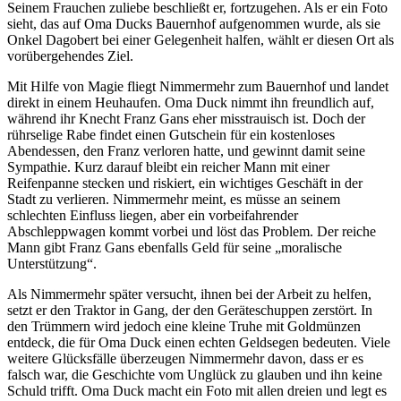
Seinem Frauchen zuliebe beschließt er, fortzugehen. Als er ein Foto
sieht, das auf Oma Ducks Bauernhof aufgenommen wurde, als sie
Onkel Dagobert bei einer Gelegenheit halfen, wählt er diesen Ort als
vorübergehendes Ziel.
Mit Hilfe von Magie fliegt Nimmermehr zum Bauernhof und landet
direkt in einem Heuhaufen. Oma Duck nimmt ihn freundlich auf,
während ihr Knecht Franz Gans eher misstrauisch ist. Doch der
rührselige Rabe findet einen Gutschein für ein kostenloses
Abendessen, den Franz verloren hatte, und gewinnt damit seine
Sympathie. Kurz darauf bleibt ein reicher Mann mit einer
Reifenpanne stecken und riskiert, ein wichtiges Geschäft in der
Stadt zu verlieren. Nimmermehr meint, es müsse an seinem
schlechten Einfluss liegen, aber ein vorbeifahrender
Abschleppwagen kommt vorbei und löst das Problem. Der reiche
Mann gibt Franz Gans ebenfalls Geld für seine „moralische
Unterstützung“.
Als Nimmermehr später versucht, ihnen bei der Arbeit zu helfen,
setzt er den Traktor in Gang, der den Geräteschuppen zerstört. In
den Trümmern wird jedoch eine kleine Truhe mit Goldmünzen
entdeck, die für Oma Duck einen echten Geldsegen bedeuten. Viele
weitere Glücksfälle überzeugen Nimmermehr davon, dass er es
falsch war, die Geschichte vom Unglück zu glauben und ihn keine
Schuld trifft. Oma Duck macht ein Foto mit allen dreien und legt es