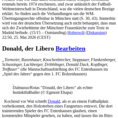
erstmals bereits 1974 erschienen, und zwar anlässlich der Fußball-
Weltmeisterschaft in Deutschland, was die vielen deutschen Bezüge
erklärt. So finden auch die Verhandlungen um die WM-
Übertragungsrechte offenbar in München statt (S. 30, 43). Immerhin
wird von der deutschen Übersetzung auch nicht behauptet, dass man
sich der Zwiebeltürme der Münchner Frauenkirche zum Trotz in
Madrid befinde. (15/15 – Outstanding)
Hobrowili
(
Diskussion
)
22:50, 25. Mai 2026 (CEST)
Donald, der Libero
Bearbeiten
„Tormeier, Rasenhauer, Knochenbrecher, Stoppauer, Flankenberger,
Schussinger, Lachberger, Dribblinger, Donald Duck, Kopfinger,
Treffauer“
(die Mannschaftsaufstellung des FC Entenhausen im
„Spiel des Jahres“ gegen den 1. FC Bolzenhausen)
Dalmasso/Rotas "Donald, der Libero" als echter
Instinktfußballer (© Egmont Ehapa)
Kochend vor Wut schießt
Donald
, als er an einem Fußballplatz
vorbeikommt, den Holzstreben eines Fangnetzes entzwei. Die dort
trainierenden Spieler des FC Entenhausen glauben, einen
kommenden Mitspieler gesehen, zu haben, und lassen ihn im Büro