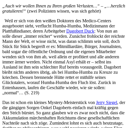
„Auch wir wollen Ihnen zu Ihren großen Verlusten…“ – „…herzlich
gratulieren!“
(zwei Polizisten wissen, was sich gehört)
Weil er sich von den weißen Doktoren des Medico-Centers
ausgebootet sieht, verflucht Humba-Humba, Medizinmann der
Plattfußindianer, deren Arbeitgeber
Dagobert Duck
: Von nun an
solle dieser „immer reicher“ werden. Zunächst frohlockt der reichste
Mann der Welt, er wisse nicht, was daran schlimm sein soll, doch
Stück für Stück begreift er es: Mitmilliardäre, Bürger, Journalisten,
bald sogar die öffentliche Ordnung und die eigenen Mitarbeiter
wenden sich von ihm ab, weil allein er profitiert und alle anderen
immer ärmer werden. Nicht einmal Asyl erhält er – selbst ins
Ausland ist ihm sein schlechter Ruf bereits vorausgeeilt. Dagobert
bleibt nichts anderes übrig, als bei Humba-Humba zu Kreuze zu
kriechen. Dessen brennende Hütte rettet er mithilfe seines
Glückstalers, worauf Humba-Humba den Fluch löst. Zurück in
Entenhausen, laufen die Geschäfte wieder, wie sie sollen:
„normal“… (S. 219)
Das ist schon ein kleines Mystery-Meisterstück von
Jerry Siegel
, der
die gängigen Sorgen Onkel Dagoberts einfach mal kräftig gegen
den Strich bürstet. So ganz glauben wir es zwar noch nicht, dass die
Akkumulation märchenhaften Reichtums diese gesellschaftlichen
Nachteile nach sich zöge. Zumindest lohnt es sich auch heutzutage,