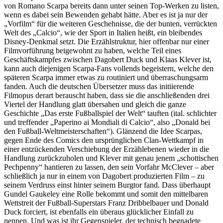
von Romano Scarpa bereits dann unter seinen Top-Werken zu listen,
wenn es dabei sein Bewenden gehabt hätte. Aber es ist ja nur der
„Vorfilm“ für die weiteren Geschehnisse, die der bunten, verrückten
Welt des „Calcio“, wie der Sport in Italien heißt, ein bleibendes
Disney-Denkmal setzt. Die Erzählstruktur, hier offenbar nur einer
Filmvorführung beigewohnt zu haben, welche Teil eines
Geschäftskampfes zwischen Dagobert Duck und Klaas Klever ist,
kann auch diejenigen Scarpa-Fans vollends begeistern, welche den
späteren Scarpa immer etwas zu routiniert und überraschungsarm
fanden. Auch die deutschen Übersetzer muss das initiierende
Filmopus derart berauscht haben, dass sie die anschließenden drei
Viertel der Handlung glatt übersahen und gleich die ganze
Geschichte „Das erste Fußballspiel der Welt“ tauften (ital. schlichter
und treffender „Paperino ai Mondiali di Calcio“, also „Donald bei
den Fußball-Weltmeisterschaften“). Glänzend die Idee Scarpas,
gegen Ende des Comics den ursprünglichen Clan-Wettkampf in
einer entzückenden Verschiebung der Erzählebenen wieder in die
Handlung zurückzuholen und Klever mit genau jenem „schottischen
Pechpenny“ hantieren zu lassen, den sein Vorfahr McClever – aber
schließlich ja nur in einem von Dagobert produzierten Film – zu
seinem Verdruss einst hinter seinem Burgtor fand. Dass überhaupt
Gundel Gaukeley eine Rolle bekommt und somit den mittelbaren
Wettstreit der Fußball-Superstars Franz Dribbelbauer und Donald
Duck forciert, ist ebenfalls ein überaus glücklicher Einfall zu
nennen. Und was ist ihr Gegenspieler, der technisch begnadete