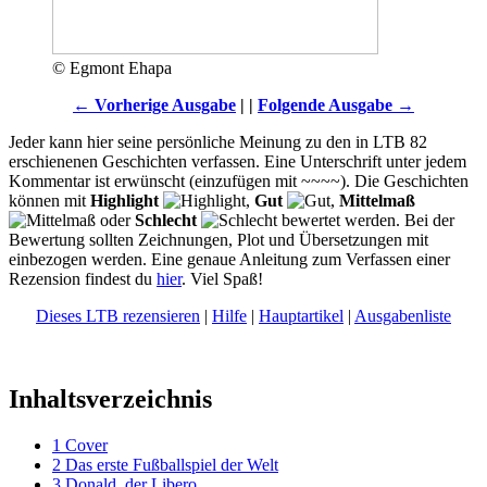
© Egmont Ehapa
← Vorherige Ausgabe
| |
Folgende Ausgabe →
Jeder kann hier seine persönliche Meinung zu den in LTB 82
erschienenen Geschichten verfassen. Eine Unterschrift unter jedem
Kommentar ist erwünscht (einzufügen mit ~~~~). Die Geschichten
können mit
Highlight
,
Gut
,
Mittelmaß
oder
Schlecht
bewertet werden. Bei der
Bewertung sollten Zeichnungen, Plot und Übersetzungen mit
einbezogen werden. Eine genaue Anleitung zum Verfassen einer
Rezension findest du
hier
. Viel Spaß!
Dieses LTB rezensieren
|
Hilfe
|
Hauptartikel
|
Ausgabenliste
Inhaltsverzeichnis
1
Cover
2
Das erste Fußballspiel der Welt
3
Donald, der Libero