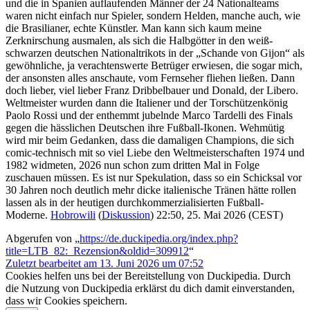
und die in Spanien auflaufenden Männer der 24 Nationalteams
waren nicht einfach nur Spieler, sondern Helden, manche auch, wie
die Brasilianer, echte Künstler. Man kann sich kaum meine
Zerknirschung ausmalen, als sich die Halbgötter in den weiß-
schwarzen deutschen Nationaltrikots in der „Schande von Gijon“ als
gewöhnliche, ja verachtenswerte Betrüger erwiesen, die sogar mich,
der ansonsten alles anschaute, vom Fernseher fliehen ließen. Dann
doch lieber, viel lieber Franz Dribbelbauer und Donald, der Libero.
Weltmeister wurden dann die Italiener und der Torschützenkönig
Paolo Rossi und der enthemmt jubelnde Marco Tardelli des Finals
gegen die hässlichen Deutschen ihre Fußball-Ikonen. Wehmütig
wird mir beim Gedanken, dass die damaligen Champions, die sich
comic-technisch mit so viel Liebe den Weltmeisterschaften 1974 und
1982 widmeten, 2026 nun schon zum dritten Mal in Folge
zuschauen müssen. Es ist nur Spekulation, dass so ein Schicksal vor
30 Jahren noch deutlich mehr dicke italienische Tränen hätte rollen
lassen als in der heutigen durchkommerzialisierten Fußball-
Moderne.
Hobrowili
(
Diskussion
) 22:50, 25. Mai 2026 (CEST)
Abgerufen von „
https://de.duckipedia.org/index.php?
title=LTB_82:_Rezension&oldid=309912
“
Zuletzt bearbeitet am 13. Juni 2026 um 07:52
Cookies helfen uns bei der Bereitstellung von Duckipedia. Durch
die Nutzung von Duckipedia erklärst du dich damit einverstanden,
dass wir Cookies speichern.