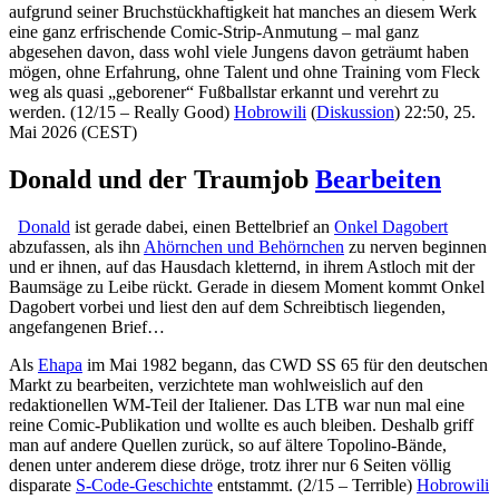
aufgrund seiner Bruchstückhaftigkeit hat manches an diesem Werk
eine ganz erfrischende Comic-Strip-Anmutung – mal ganz
abgesehen davon, dass wohl viele Jungens davon geträumt haben
mögen, ohne Erfahrung, ohne Talent und ohne Training vom Fleck
weg als quasi „geborener“ Fußballstar erkannt und verehrt zu
werden. (12/15 – Really Good)
Hobrowili
(
Diskussion
) 22:50, 25.
Mai 2026 (CEST)
Donald und der Traumjob
Bearbeiten
Donald
ist gerade dabei, einen Bettelbrief an
Onkel Dagobert
abzufassen, als ihn
Ahörnchen und Behörnchen
zu nerven beginnen
und er ihnen, auf das Hausdach kletternd, in ihrem Astloch mit der
Baumsäge zu Leibe rückt. Gerade in diesem Moment kommt Onkel
Dagobert vorbei und liest den auf dem Schreibtisch liegenden,
angefangenen Brief…
Als
Ehapa
im Mai 1982 begann, das CWD SS 65 für den deutschen
Markt zu bearbeiten, verzichtete man wohlweislich auf den
redaktionellen WM-Teil der Italiener. Das LTB war nun mal eine
reine Comic-Publikation und wollte es auch bleiben. Deshalb griff
man auf andere Quellen zurück, so auf ältere Topolino-Bände,
denen unter anderem diese dröge, trotz ihrer nur 6 Seiten völlig
disparate
S-Code-Geschichte
entstammt. (2/15 – Terrible)
Hobrowili