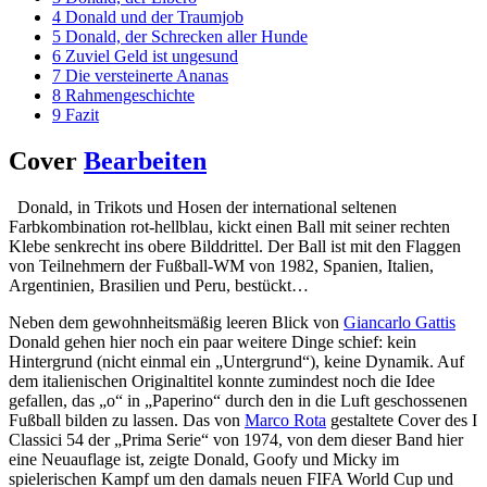
4
Donald und der Traumjob
5
Donald, der Schrecken aller Hunde
6
Zuviel Geld ist ungesund
7
Die versteinerte Ananas
8
Rahmengeschichte
9
Fazit
Cover
Bearbeiten
Donald, in Trikots und Hosen der international seltenen
Farbkombination rot-hellblau, kickt einen Ball mit seiner rechten
Klebe senkrecht ins obere Bilddrittel. Der Ball ist mit den Flaggen
von Teilnehmern der Fußball-WM von 1982, Spanien, Italien,
Argentinien, Brasilien und Peru, bestückt…
Neben dem gewohnheitsmäßig leeren Blick von
Giancarlo Gattis
Donald gehen hier noch ein paar weitere Dinge schief: kein
Hintergrund (nicht einmal ein „Untergrund“), keine Dynamik. Auf
dem italienischen Originaltitel konnte zumindest noch die Idee
gefallen, das „o“ in „Paperino“ durch den in die Luft geschossenen
Fußball bilden zu lassen. Das von
Marco Rota
gestaltete Cover des I
Classici 54 der „Prima Serie“ von 1974, von dem dieser Band hier
eine Neuauflage ist, zeigte Donald, Goofy und Micky im
spielerischen Kampf um den damals neuen FIFA World Cup und