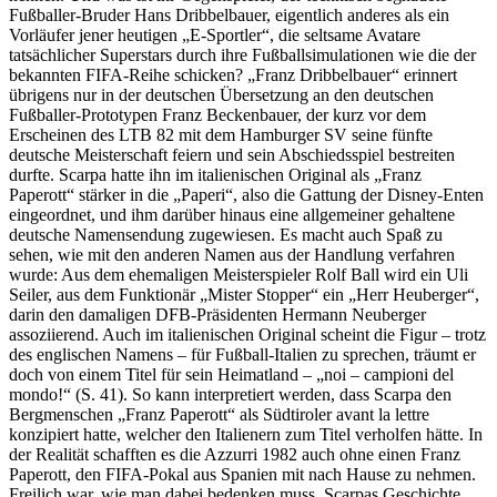
Fußballer-Bruder Hans Dribbelbauer, eigentlich anderes als ein
Vorläufer jener heutigen „E-Sportler“, die seltsame Avatare
tatsächlicher Superstars durch ihre Fußballsimulationen wie die der
bekannten FIFA-Reihe schicken? „Franz Dribbelbauer“ erinnert
übrigens nur in der deutschen Übersetzung an den deutschen
Fußballer-Prototypen Franz Beckenbauer, der kurz vor dem
Erscheinen des LTB 82 mit dem Hamburger SV seine fünfte
deutsche Meisterschaft feiern und sein Abschiedsspiel bestreiten
durfte. Scarpa hatte ihn im italienischen Original als „Franz
Paperott“ stärker in die „Paperi“, also die Gattung der Disney-Enten
eingeordnet, und ihm darüber hinaus eine allgemeiner gehaltene
deutsche Namensendung zugewiesen. Es macht auch Spaß zu
sehen, wie mit den anderen Namen aus der Handlung verfahren
wurde: Aus dem ehemaligen Meisterspieler Rolf Ball wird ein Uli
Seiler, aus dem Funktionär „Mister Stopper“ ein „Herr Heuberger“,
darin den damaligen DFB-Präsidenten Hermann Neuberger
assoziierend. Auch im italienischen Original scheint die Figur – trotz
des englischen Namens – für Fußball-Italien zu sprechen, träumt er
doch von einem Titel für sein Heimatland – „noi – campioni del
mondo!“ (S. 41). So kann interpretiert werden, dass Scarpa den
Bergmenschen „Franz Paperott“ als Südtiroler avant la lettre
konzipiert hatte, welcher den Italienern zum Titel verholfen hätte. In
der Realität schafften es die Azzurri 1982 auch ohne einen Franz
Paperott, den FIFA-Pokal aus Spanien mit nach Hause zu nehmen.
Freilich war, wie man dabei bedenken muss, Scarpas Geschichte