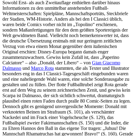
Sowohl Erst- als auch Zweitauflage enthielten darüber hinaus
Informationen zu den unmittelbar anstehenden Fußball-
Weltmeisterschaften: Spielpläne, Mannschaftsporträts, Steckbriefe
der Stadien, WM-Historie. Anders als bei den I Classici üblich,
waren beide Comics vorher nicht im „Topolino“ erschienen,
sondern Maßanfertigungen für den dem größten Sportereignis der
Welt gewidmeten Band. Vielleicht noch bemerkenswerter ist, dass
die deutsche Übersetzung erstmals mit nur geringem zeitlichen
Verzug von etwa einem Monat gegenüber dem italienischen
Original erschien: Disney-Europa begann damals enger
zusammenzuwachsen. Gewiss kein Zufall ist, dass „Paperino
Calciatore“ – also „Donald, der Libero“ – von
Gian Giacomo
Dalmasso
und
Marco Rota
stammten, die als Texter und Illustrator
besonders eng in das I Classici-Tagesgeschäft eingebunden waren
und eine naheliegende Wahl waren, eine solche Sonderausgabe zu
gestalten und zu füllen. Der flotte Fußballtrubel zeigt Rota gerade
erst auf dem Weg zu seinem zeichnerischen Zenit, und gewiss kein
Scarpa ist Dalmasso, der sich sichtlich schwertut, dramaturgisch
plausibel einen roten Faden durch pralle 80 Comic-Seiten zu legen.
Dennoch gibt es genügend unvergessliche Momente: Donald mit
verknoteten Beinen im Strafraum (S. 101), als verschämter
Nackedei und im Frack einer Vogelscheuche (S. 129), das
Fußballspiel zweier Fakirmannschaften (S. 150) und die Inder, die
zu Ehren Hannos den Ball in das eigene Tor tragen: „Juhuu! Die
Mannschaft Rhamatruchas hat gewonnen! Bravo!“ (S. 160). Gerade