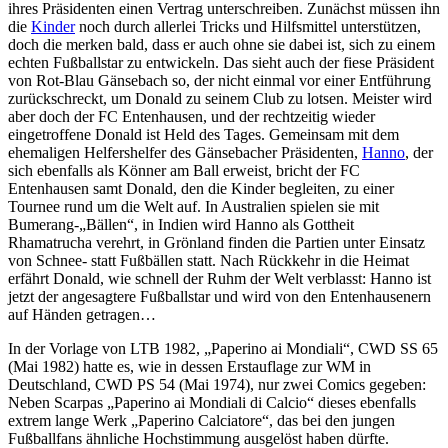
ihres Präsidenten einen Vertrag unterschreiben. Zunächst müssen ihn
die
Kinder
noch durch allerlei Tricks und Hilfsmittel unterstützen,
doch die merken bald, dass er auch ohne sie dabei ist, sich zu einem
echten Fußballstar zu entwickeln. Das sieht auch der fiese Präsident
von Rot-Blau Gänsebach so, der nicht einmal vor einer Entführung
zurückschreckt, um Donald zu seinem Club zu lotsen. Meister wird
aber doch der FC Entenhausen, und der rechtzeitig wieder
eingetroffene Donald ist Held des Tages. Gemeinsam mit dem
ehemaligen Helfershelfer des Gänsebacher Präsidenten,
Hanno
, der
sich ebenfalls als Könner am Ball erweist, bricht der FC
Entenhausen samt Donald, den die Kinder begleiten, zu einer
Tournee rund um die Welt auf. In Australien spielen sie mit
Bumerang-„Bällen“, in Indien wird Hanno als Gottheit
Rhamatrucha verehrt, in Grönland finden die Partien unter Einsatz
von Schnee- statt Fußbällen statt. Nach Rückkehr in die Heimat
erfährt Donald, wie schnell der Ruhm der Welt verblasst: Hanno ist
jetzt der angesagtere Fußballstar und wird von den Entenhausenern
auf Händen getragen…
In der Vorlage von LTB 1982, „Paperino ai Mondiali“, CWD SS 65
(Mai 1982) hatte es, wie in dessen Erstauflage zur WM in
Deutschland, CWD PS 54 (Mai 1974), nur zwei Comics gegeben:
Neben Scarpas „Paperino ai Mondiali di Calcio“ dieses ebenfalls
extrem lange Werk „Paperino Calciatore“, das bei den jungen
Fußballfans ähnliche Hochstimmung ausgelöst haben dürfte.