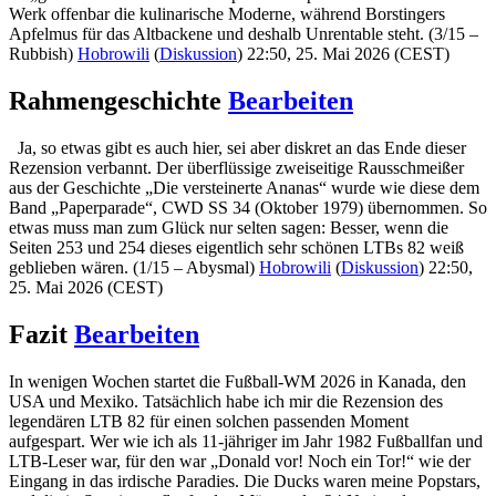
Werk offenbar die kulinarische Moderne, während Borstingers
Apfelmus für das Altbackene und deshalb Unrentable steht. (3/15 –
Rubbish)
Hobrowili
(
Diskussion
) 22:50, 25. Mai 2026 (CEST)
Rahmengeschichte
Bearbeiten
Ja, so etwas gibt es auch hier, sei aber diskret an das Ende dieser
Rezension verbannt. Der überflüssige zweiseitige Rausschmeißer
aus der Geschichte „Die versteinerte Ananas“ wurde wie diese dem
Band „Paperparade“, CWD SS 34 (Oktober 1979) übernommen. So
etwas muss man zum Glück nur selten sagen: Besser, wenn die
Seiten 253 und 254 dieses eigentlich sehr schönen LTBs 82 weiß
geblieben wären. (1/15 – Abysmal)
Hobrowili
(
Diskussion
) 22:50,
25. Mai 2026 (CEST)
Fazit
Bearbeiten
In wenigen Wochen startet die Fußball-WM 2026 in Kanada, den
USA und Mexiko. Tatsächlich habe ich mir die Rezension des
legendären LTB 82 für einen solchen passenden Moment
aufgespart. Wer wie ich als 11-jähriger im Jahr 1982 Fußballfan und
LTB-Leser war, für den war „Donald vor! Noch ein Tor!“ wie der
Eingang in das irdische Paradies. Die Ducks waren meine Popstars,