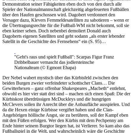
Demonstration seiner Fähigkeiten eben doch von den durch alle
Spieler der Nationalmannschaft gleichzeitig abgefeuerten Fußbällen
über den Haufen geschossen wird. Dagobert verdonnert den
Versager dazu, Klevers Fernmeldesatelliten zu sabotieren – wenn er
die Übertragungsrechte für die Fußball-WM nicht bekommt, soll sie
eben keiner sehen. Doch nebenbei demoliert Donald auch
Dagoberts eigenen Satelliten und geht sodann „als erster lebender
Satellit in die Geschichte des Fernsehens“ ein (S. 95)…
"Geht's raus und spielt Fußball": Scarpas Figur Franz
Dribbelbauer vernascht das jodlersteinsche
Nationalteam (© Egmont Ehapa)
Der Nebel wabert mystisch über das Kürbisfeld zwischen den
beiden Burgen zweier verfeindeter schottischer Clans… Die
Gewitterhexen – ganz offenbar Shakespeares „Macbeth“ entlehnt,
obwohl es hier vier statt drei sind – machen sich einen Spaß: Die der
Kürbiskost überdrüssigen McDuckleys und die hungrigen
McClevers sollen ihr Anrecht über die Anbaufläche ausspielen. Und
da die Hexen einige Kürbisse vergiftet haben und die Clan-
Angehörigen höllische Angst, sie zu berühren, soll der Kampf eben
mit den Füßen erfolgen. Wer den Kürbis mit dem Pechpenny am
Ende hinter seinem Burgtor liegen hat, ist Verlierer. So kam also das
Fußballspiel in die Welt, und wahrscheinlich wäre die Geschichte