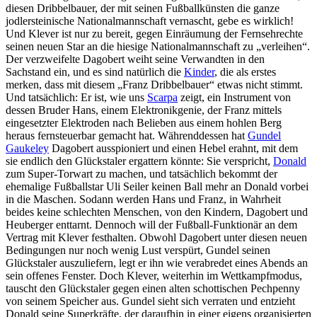
diesen Dribbelbauer, der mit seinen Fußballkünsten die ganze
jodlersteinische Nationalmannschaft vernascht, gebe es wirklich!
Und Klever ist nur zu bereit, gegen Einräumung der Fernsehrechte
seinen neuen Star an die hiesige Nationalmannschaft zu „verleihen“.
Der verzweifelte Dagobert weiht seine Verwandten in den
Sachstand ein, und es sind natürlich die
Kinder
, die als erstes
merken, dass mit diesem „Franz Dribbelbauer“ etwas nicht stimmt.
Und tatsächlich: Er ist, wie uns
Scarpa
zeigt, ein Instrument von
dessen Bruder Hans, einem Elektronikgenie, der Franz mittels
eingesetzter Elektroden nach Belieben aus einem hohlen Berg
heraus fernsteuerbar gemacht hat. Währenddessen hat
Gundel
Gaukeley
Dagobert ausspioniert und einen Hebel erahnt, mit dem
sie endlich den Glückstaler ergattern könnte: Sie verspricht,
Donald
zum Super-Torwart zu machen, und tatsächlich bekommt der
ehemalige Fußballstar Uli Seiler keinen Ball mehr an Donald vorbei
in die Maschen. Sodann werden Hans und Franz, in Wahrheit
beides keine schlechten Menschen, von den Kindern, Dagobert und
Heuberger enttarnt. Dennoch will der Fußball-Funktionär an dem
Vertrag mit Klever festhalten. Obwohl Dagobert unter diesen neuen
Bedingungen nur noch wenig Lust verspürt, Gundel seinen
Glückstaler auszuliefern, legt er ihn wie verabredet eines Abends an
sein offenes Fenster. Doch Klever, weiterhin im Wettkampfmodus,
tauscht den Glückstaler gegen einen alten schottischen Pechpenny
von seinem Speicher aus. Gundel sieht sich verraten und entzieht
Donald seine Superkräfte, der daraufhin in einer eigens organisierten