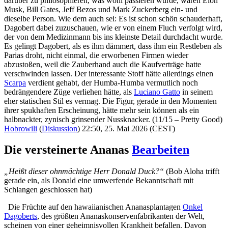
darüber zu philosophieren, was wohl passieren würde, wären Elon
Musk, Bill Gates, Jeff Bezos und Mark Zuckerberg ein- und
dieselbe Person. Wie dem auch sei: Es ist schon schön schauderhaft,
Dagobert dabei zuzuschauen, wie er von einem Fluch verfolgt wird,
der von dem Medizinmann bis ins kleinste Detail durchdacht wurde.
Es gelingt Dagobert, als es ihm dämmert, dass ihm ein Restleben als
Parias droht, nicht einmal, die erworbenen Firmen wieder
abzustoßen, weil die Zauberhand auch die Kaufverträge hatte
verschwinden lassen. Der interessante Stoff hätte allerdings einen
Scarpa
verdient gehabt, der Humba-Humba vermutlich noch
bedrängendere Züge verliehen hätte, als
Luciano Gatto
in seinem
eher statischen Stil es vermag. Die Figur, gerade in den Momenten
ihrer spukhaften Erscheinung, hätte mehr sein können als ein
halbnackter, zynisch grinsender Nussknacker. (11/15 – Pretty Good)
Hobrowili
(
Diskussion
) 22:50, 25. Mai 2026 (CEST)
Die versteinerte Ananas
Bearbeiten
„Heißt dieser ohnmächtige Herr Donald Duck?“
(Bob Aloha trifft
gerade ein, als Donald eine umwerfende Bekanntschaft mit
Schlangen geschlossen hat)
Die Früchte auf den hawaiianischen Ananasplantagen
Onkel
Dagoberts
, des größten Ananaskonservenfabrikanten der Welt,
scheinen von einer geheimnisvollen Krankheit befallen. Davon