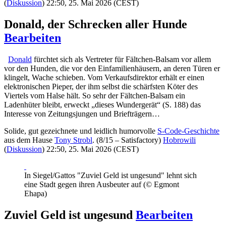
(
Diskussion
) 22:50, 25. Mai 2026 (CEST)
Donald, der Schrecken aller Hunde
Bearbeiten
Donald
fürchtet sich als Vertreter für Fältchen-Balsam vor allem
vor den Hunden, die vor den Einfamilienhäusern, an deren Türen er
klingelt, Wache schieben. Vom Verkaufsdirektor erhält er einen
elektronischen Pieper, der ihm selbst die schärfsten Köter des
Viertels vom Halse hält. So sehr der Fältchen-Balsam ein
Ladenhüter bleibt, erweckt „dieses Wundergerät“ (S. 188) das
Interesse von Zeitungsjungen und Briefträgern…
Solide, gut gezeichnete und leidlich humorvolle
S-Code-Geschichte
aus dem Hause
Tony Strobl
. (8/15 – Satisfactory)
Hobrowili
(
Diskussion
) 22:50, 25. Mai 2026 (CEST)
In Siegel/Gattos "Zuviel Geld ist ungesund" lehnt sich
eine Stadt gegen ihren Ausbeuter auf (© Egmont
Ehapa)
Zuviel Geld ist ungesund
Bearbeiten