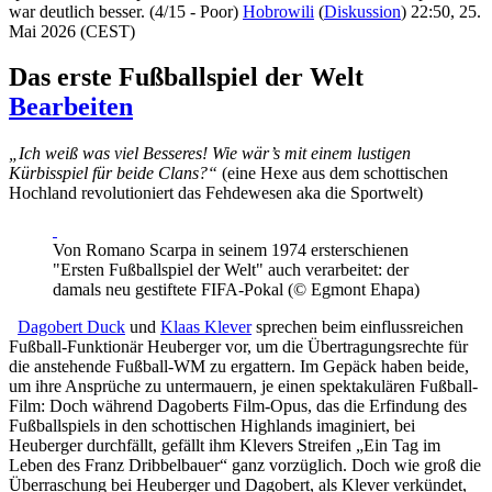
war deutlich besser. (4/15 - Poor)
Hobrowili
(
Diskussion
) 22:50, 25.
Mai 2026 (CEST)
Das erste Fußballspiel der Welt
Bearbeiten
„Ich weiß was viel Besseres! Wie wär’s mit einem lustigen
Kürbisspiel für beide Clans?“
(eine Hexe aus dem schottischen
Hochland revolutioniert das Fehdewesen aka die Sportwelt)
Von Romano Scarpa in seinem 1974 ersterschienen
"Ersten Fußballspiel der Welt" auch verarbeitet: der
damals neu gestiftete FIFA-Pokal (© Egmont Ehapa)
Dagobert Duck
und
Klaas Klever
sprechen beim einflussreichen
Fußball-Funktionär Heuberger vor, um die Übertragungsrechte für
die anstehende Fußball-WM zu ergattern. Im Gepäck haben beide,
um ihre Ansprüche zu untermauern, je einen spektakulären Fußball-
Film: Doch während Dagoberts Film-Opus, das die Erfindung des
Fußballspiels in den schottischen Highlands imaginiert, bei
Heuberger durchfällt, gefällt ihm Klevers Streifen „Ein Tag im
Leben des Franz Dribbelbauer“ ganz vorzüglich. Doch wie groß die
Überraschung bei Heuberger und Dagobert, als Klever verkündet,