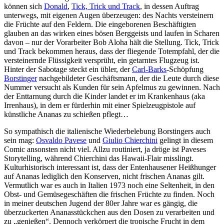
können sich
Donald
,
Tick, Trick und Track
, in dessen Auftrag
unterwegs, mit eigenen Augen überzeugen: des Nachts versteinern
die Früchte auf den Feldern. Die eingeborenen Beschäftigten
glauben an das wirken eines bösen Berggeists und laufen in Scharen
davon – nur der Vorarbeiter Bob Aloha hält die Stellung. Tick, Trick
und Track bekommen heraus, dass der fliegende Totempfahl, der die
versteinernde Flüssigkeit versprüht, ein getarntes Flugzeug ist.
Hinter der Sabotage steckt ein übler, der
Carl-Barks
-Schöpfung
Borstinger
nachgebildeter Geschäftsmann, der die Leute durch diese
Nummer versucht als Kunden für sein Apfelmus zu gewinnen. Nach
der Enttarnung durch die Kinder landet er im Krankenhaus (aka
Irrenhaus), in dem er fürderhin mit einer Spielzeugpistole auf
künstliche Ananas zu schießen pflegt…
So sympathisch die italienische Wiederbelebung Borstingers auch
sein mag:
Osvaldo Pavese
und
Giulio Chierchini
gelingt in diesem
Comic ansonsten nicht viel. Allzu routiniert, ja dröge ist Paveses
Storytelling, während Chierchini das Hawaii-Flair misslingt.
Kulturhistorisch interessant ist, dass der Entenhausener Heißhunger
auf Ananas lediglich den Konserven, nicht frischen Ananas gilt.
Vermutlich war es auch in Italien 1973 noch eine Seltenheit, in den
Obst- und Gemüsegeschäften die frischen Früchte zu finden. Noch
in meiner deutschen Jugend der 80er Jahre war es gängig, die
überzuckerten Ananasstückchen aus den Dosen zu verarbeiten und
zu „genießen“. Dennoch verkörpert die tropische Frucht in dem