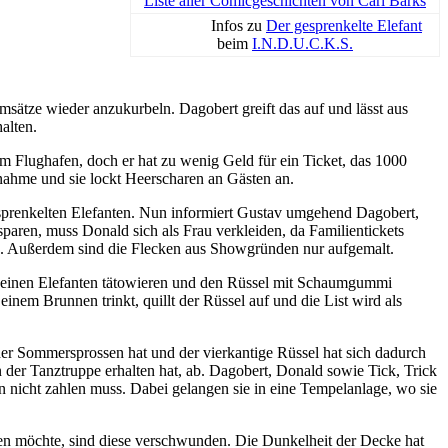
Liste aller Comicgeschichten von Carl Barks
Infos zu
Der gesprenkelte Elefant
beim
I.N.D.U.C.K.S.
sätze wieder anzukurbeln. Dagobert greift das auf und lässt aus
alten.
 Flughafen, doch er hat zu wenig Geld für ein Ticket, das 1000
ßnahme und sie lockt Heerscharen an Gästen an.
gesprenkelten Elefanten. Nun informiert Gustav umgehend Dagobert,
aren, muss Donald sich als Frau verkleiden, da Familientickets
zen. Außerdem sind die Flecken aus Showgründen nur aufgemalt.
t einen Elefanten tätowieren und den Rüssel mit Schaumgummi
em Brunnen trinkt, quillt der Rüssel auf und die List wird als
der Sommersprossen hat und der vierkantige Rüssel hat sich dadurch
der Tanztruppe erhalten hat, ab. Dagobert, Donald sowie Tick, Trick
 nicht zahlen muss. Dabei gelangen sie in eine Tempelanlage, wo sie
gen möchte, sind diese verschwunden. Die Dunkelheit der Decke hat