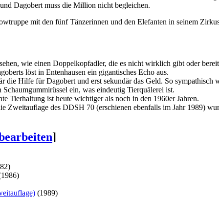
und Dagobert muss die Million nicht begleichen.
owtruppe mit den fünf Tänzerinnen und den Elefanten in seinem Zirkus 
 sehen, wie einen Doppelkopfadler, die es nicht wirklich gibt oder ber
oberts löst in Entenhausen ein gigantisches Echo aus.
die Hilfe für Dagobert und erst sekundär das Geld. So sympathisch wie
n Schaumgummirüssel ein, was eindeutig Tierquälerei ist.
hte Tierhaltung ist heute wichtiger als noch in den 1960er Jahren.
e Zweitauflage des DDSH 70 (erschienen ebenfalls im Jahr 1989) wurde
 bearbeiten
]
82)
(1986)
eitauflage)
(1989)