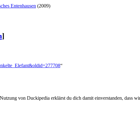
isches Entenhausen
(2009)
n
]
renkelte_Elefant&oldid=277708
“
 Nutzung von Duckipedia erklärst du dich damit einverstanden, dass wi