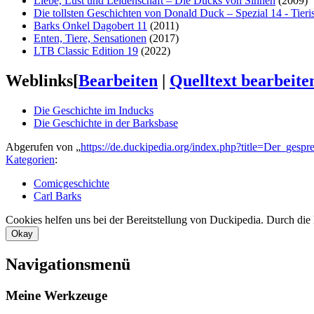
Liebe, Lust und Leidenschaft – Die Ducks von Sinnen
(2009)
Die tollsten Geschichten von Donald Duck – Spezial 14 - Tier
Barks Onkel Dagobert 11
(2011)
Enten, Tiere, Sensationen
(2017)
LTB Classic Edition 19
(2022)
Weblinks
[
Bearbeiten
|
Quelltext bearbeite
Die Geschichte im Inducks
Die Geschichte in der Barksbase
Abgerufen von „
https://de.duckipedia.org/index.php?title=Der_gesp
Kategorien
:
Comicgeschichte
Carl Barks
Cookies helfen uns bei der Bereitstellung von Duckipedia. Durch die
Okay
Navigationsmenü
Meine Werkzeuge