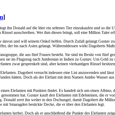
en
]
gt ihn Donald auf die Idee ein seltenes Tier einzukaufen und so die Um
Rüssel ausschreiben. Wer ihm diesen bringt, soll eine Million Taler erh
v davon und will seinem Onkel helfen. Durch Zufall gelangt Gustav zum
 Koffer, der bis nach Asien gelangt. Währenddessen wirkt Dagoberts Ma
Tanzgruppe, die aus fünf Frauen besteht. Sie sind im Besitz von fünf 
sen sie im Flugzeug nach Jumbostan in Indien zu Gustav. Um Geld zu sp
Elefanten zwar gesprenkelt sind, aber keinen vierkantigen Rüssel besit
Elefanten. Dagobert versucht indessen eine List anzuwenden und läss
nden hätten. Doch als der Elefant mit dem Namen Jumbo Wasser aus ein
 einen Elefanten mit Punkten findet. Es handelt sich um einen Albino, 
genommen hat. Gustav kauft den Elefanten mit Edelsteinen, die er von 
 Donald zerrt ihn weiter in den Dschungel, damit Dagobert die Million
e mit Smaragden bestickte Decke, die er über den Elefanten legt.
efanten herbei. Doch als er anschließend die Punkte des Elefanten zei