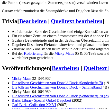
die Punkte (besser gesagt: die Sommersprossen) verschwinden lassen 
Gustav erhält zumindest die Smaragddecke und Dagobert lässt die Sh
Trivia
[
Bearbeiten
|
Quelltext bearbeiten
]
Auf der ersten Seite der Geschichte sind einige Kuriositäten zu
Ein einzelner Zettel an einem Strommasten mit der Annonce Dag
Gustavs Beweggründe sind in der deutschen Übersetzung primär 
Dagobert lässt einen Elefanten tätowieren und pflanzt ihm eine
Zirkusse und Zoos stehen heute stark in der Kritik und artgerec
Bei der
Kolorierung
für die
Micky Maus
05 & 06/1989 sowie di
wurde hier grau gezeichnet.
Veröffentlichungen
[
Bearbeiten
|
Quelltext
Micky Maus
32–34/1967
Die tollsten Geschichten von Donald Duck (Sonderheft) 70
(19
Die tollsten Geschichten von Donald Duck – Sammelband
4B 
Micky Maus 04–06/1989
Die tollsten Geschichten von Donald Duck (Sonderheft) 70 (Zw
Barks Library Special Onkel Dagobert
(2002)
Carl Barks Collection XXVI
(2007)