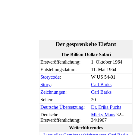
Der gesprenkelte Elefant
The Billion Dollar Safari
Erstveröffentlichung:
1. Oktober 1964
Entstehungsdatum:
11. Mai 1964
Storycode
:
W US 54-01
Story
:
Carl Barks
Zeichnungen
:
Carl Barks
Seiten:
20
Deutsche Übersetzung
:
Dr. Erika Fuchs
Deutsche
Micky Maus
32–
Erstveröffentlichung:
34/1967
Weiterführendes