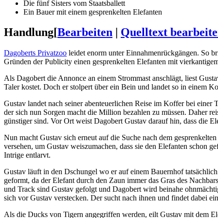
Die fünf Sisters vom Staatsballett
Ein Bauer mit einem gesprenkelten Elefanten
Handlung
[
Bearbeiten
|
Quelltext bearbeit
Dagoberts Privatzoo
leidet enorm unter Einnahmenrückgängen. So brin
Gründen der Publicity einen gesprenkelten Elefanten mit vierkantigem 
Als Dagobert die Annonce an einem Strommast anschlägt, liest Gusta
Taler kostet. Doch er stolpert über ein Bein und landet so in einem
Gustav landet nach seiner abenteuerlichen Reise im Koffer bei einer 
der sich nun Sorgen macht die Million bezahlen zu müssen. Daher rei
günstiger sind. Vor Ort weist Dagobert Gustav darauf hin, dass die 
Nun macht Gustav sich erneut auf die Suche nach dem gesprenkelten 
versehen, um Gustav weiszumachen, dass sie den Elefanten schon gefu
Intrige entlarvt.
Gustav läuft in den Dschungel wo er auf einem Bauernhof tatsächlich
geformt, da der Elefant durch den Zaun immer das Gras des Nachbars 
und Track sind Gustav gefolgt und Dagobert wird beinahe ohnmächtig.
sich vor Gustav verstecken. Der sucht nach ihnen und findet dabei ein
Als die Ducks von Tigern angegriffen werden, eilt Gustav mit dem El