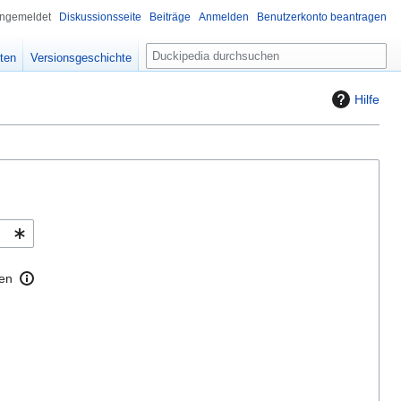
angemeldet
Diskussionsseite
Beiträge
Anmelden
Benutzerkonto beantragen
S
iten
Versionsgeschichte
u
c
Hilfe
h
e
en