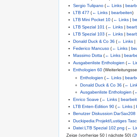
Sergio Tulipano
(
← Links
|
bearb
LTB 477
(
← Links
|
bearbeiten
)
LTB Mini Pocket 10
(
← Links
|
be
LTB Spezial 101
(
← Links
|
bear
LTB Spezial 103
(
← Links
|
bear
Donald Duck & Co 36
(
← Links
|
Federico Mancuso
(
← Links
|
be
Massimo Dotta
(
← Links
|
bearbe
Ausgabenliste Enthologien
(
← Li
Enthologien 60
(Weiterleitungsse
Enthologien
(
← Links
|
bearb
Donald Duck & Co 36
(
← Lin
Ausgabenliste Enthologien
(
←
Enrico Soave
(
← Links
|
bearbei
LTB Enten-Edition 90
(
← Links
|
Benutzer Diskussion:DarSax208
Duckipedia:Projekt/Lustiges Ta
Datei:LTB Spezial 102.png
(
← Li
Zeige (
vorherige 50
|
nächste 50
) (
2