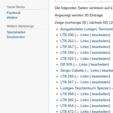
Social Media
Die folgenden Seiten verlinken auf
L
Facebook
Angezeigt werden 30 Einträge.
Weitere
Zeige (
vorherige 50
|
nächste 50
) (
2
Weitere Werkzeuge
Ausgabenliste Lustiges Taschen
Spezialseiten
LTB 296
(
← Links
|
bearbeiten
)
Druckversion
LTB 262
(
← Links
|
bearbeiten
)
LTB 347
(
← Links
|
bearbeiten
)
LTB 294
(
← Links
|
bearbeiten
)
LTB 322
(
← Links
|
bearbeiten
)
DD 505
(
← Links
|
bearbeiten
)
Sergio Cabella
(
← Links
|
bearbe
LTB 245
(
← Links
|
bearbeiten
)
LTB 367
(
← Links
|
bearbeiten
)
Lustiges Taschenbuch Spezial
(
←
LTB 368
(
← Links
|
bearbeiten
)
LTB 382
(
← Links
|
bearbeiten
)
LTB 454
(
← Links
|
bearbeiten
)
LTB 472
(
← Links
|
bearbeiten
)