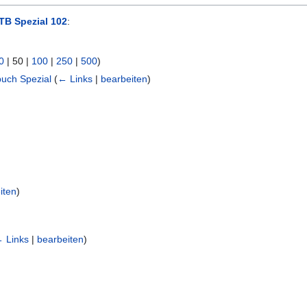
TB Spezial 102
:
0
|
50
|
100
|
250
|
500
)
buch Spezial
(
← Links
|
bearbeiten
)
iten
)
 Links
|
bearbeiten
)