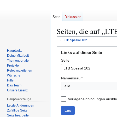
Seite
Diskussion
Seiten, die auf „LT
←
LTB Spezial 102
Zur
Zur
Hauptseite
Links auf diese Seite
Navigation
Suche
Deine Mitarbeit
Seite:
springen
springen
Themenportale
Projekte
Relevanzkriterien
Wünsche
Namensraum:
Hilfe
Das Team
Unsere Lizenz
Vorlageneinbindungen ausbl
Hauptwerkzeuge
Letzte Änderungen
Los
Zufällige Seite
Seite bearbeiten