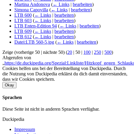
Martina Andonova
(
← Links
|
bearbeiten
)
Simona Capovilla
(
← Links
|
bearbeiten
)
LTB 600
(
← Links
|
bearbeiten
)
LTB 603
(
← Links
|
bearbeiten
)
LTB Enten-Edition 94
(
← Links
|
bearbeiten
)
LTB 609
(
← Links
|
bearbeiten
)
LTB 612
(
← Links
|
bearbeiten
)
Datei:LTB 560-5.jpg
(
← Links
|
bearbeiten
)
Zeige (
vorherige 50
|
nächste 50
) (
20
|
50
|
100
|
250
|
500
)
Abgerufen von
„
https://de.duckipedia.org/Spezial:Linkliste/Hitzkopf_gegen_Schlauk
Cookies helfen uns bei der Bereitstellung von Duckipedia. Durch
die Nutzung von Duckipedia erklärst du dich damit einverstanden,
dass wir Cookies speichern.
Okay
Sprachen
Diese Seite ist nicht in anderen Sprachen verfügbar.
Duckipedia
Impressum