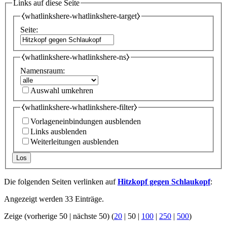
Links auf diese Seite
⧼whatlinkshere-whatlinkshere-target⧽
Seite:
⧼whatlinkshere-whatlinkshere-ns⧽
Namensraum:
Auswahl umkehren
⧼whatlinkshere-whatlinkshere-filter⧽
Vorlageneinbindungen ausblenden
Links ausblenden
Weiterleitungen ausblenden
Los
Die folgenden Seiten verlinken auf
Hitzkopf gegen Schlaukopf
:
Angezeigt werden 33 Einträge.
Zeige (
vorherige 50
|
nächste 50
) (
20
|
50
|
100
|
250
|
500
)