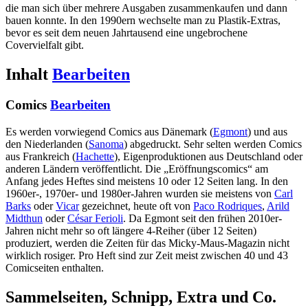
die man sich über mehrere Ausgaben zusammenkaufen und dann
bauen konnte. In den 1990ern wechselte man zu Plastik-Extras,
bevor es seit dem neuen Jahrtausend eine ungebrochene
Covervielfalt gibt.
Inhalt
Bearbeiten
Comics
Bearbeiten
Es werden vorwiegend Comics aus Dänemark (
Egmont
) und aus
den Niederlanden (
Sanoma
) abgedruckt. Sehr selten werden Comics
aus Frankreich (
Hachette
), Eigenproduktionen aus Deutschland oder
anderen Ländern veröffentlicht. Die „Eröffnungscomics“ am
Anfang jedes Heftes sind meistens 10 oder 12 Seiten lang. In den
1960er-, 1970er- und 1980er-Jahren wurden sie meistens von
Carl
Barks
oder
Vicar
gezeichnet, heute oft von
Paco Rodriques
,
Arild
Midthun
oder
César Ferioli
. Da Egmont seit den frühen 2010er-
Jahren nicht mehr so oft längere 4-Reiher (über 12 Seiten)
produziert, werden die Zeiten für das Micky-Maus-Magazin nicht
wirklich rosiger. Pro Heft sind zur Zeit meist zwischen 40 und 43
Comicseiten enthalten.
Sammelseiten, Schnipp, Extra und Co.