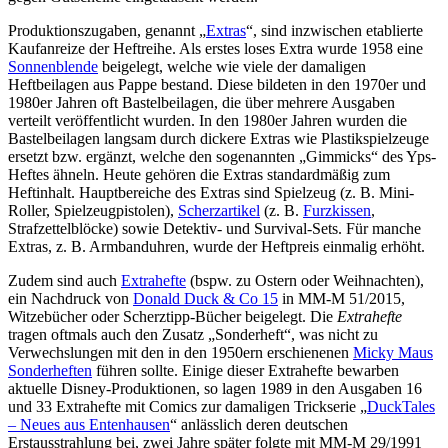
Produktionszugaben, genannt „
Extras
“, sind inzwischen etablierte
Kaufanreize der Heftreihe. Als erstes loses Extra wurde 1958 eine
Sonnenblende
beigelegt, welche wie viele der damaligen
Heftbeilagen aus Pappe bestand. Diese bildeten in den 1970er und
1980er Jahren oft Bastelbeilagen, die über mehrere Ausgaben
verteilt veröffentlicht wurden. In den 1980er Jahren wurden die
Bastelbeilagen langsam durch dickere Extras wie Plastikspielzeuge
ersetzt bzw. ergänzt, welche den sogenannten „Gimmicks“ des Yps-
Heftes ähneln. Heute gehören die Extras standardmäßig zum
Heftinhalt. Hauptbereiche des Extras sind Spielzeug (z. B. Mini-
Roller, Spielzeugpistolen),
Scherzartikel
(z. B.
Furzkissen
,
Strafzettelblöcke) sowie Detektiv- und Survival-Sets. Für manche
Extras, z. B. Armbanduhren, wurde der Heftpreis einmalig erhöht.
Zudem sind auch
Extrahefte
(bspw. zu Ostern oder Weihnachten),
ein Nachdruck von
Donald Duck & Co 15
in MM-M 51/2015,
Witzebücher oder Scherztipp-Bücher beigelegt. Die
Extrahefte
tragen oftmals auch den Zusatz „Sonderheft“, was nicht zu
Verwechslungen mit den in den 1950ern erschienenen
Micky Maus
Sonderheften
führen sollte. Einige dieser Extrahefte bewarben
aktuelle Disney-Produktionen, so lagen 1989 in den Ausgaben 16
und 33 Extrahefte mit Comics zur damaligen Trickserie „
DuckTales
– Neues aus Entenhausen
“ anlässlich deren deutschen
Erstausstrahlung bei, zwei Jahre später folgte mit MM-M 29/1991