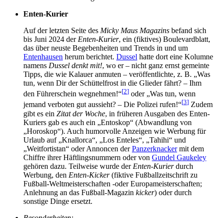
Enten-Kurier
Auf der letzten Seite des
Micky Maus Magazins
befand sich
bis Juni 2024 der
Enten-Kurier
, ein (fiktives) Boulevardblatt,
das über neuste Begebenheiten und Trends in und um
Entenhausen
herum berichtet.
Dussel
hatte dort eine Kolumne
namens
Dussel denkt mit!
, wo er – nicht ganz ernst gemeinte
Tipps, die wie Kalauer anmuten – veröffentlichte, z. B. „Was
tun, wenn Dir der Schüttelfrost in die Glieder fährt? – Ihm
[
2
]
den Führerschein wegnehmen!“
oder „Was tun, wenn
[
3
]
jemand verboten gut aussieht? – Die Polizei rufen!“
Zudem
gibt es ein
Zitat der Woche
, in früheren Ausgaben des Enten-
Kuriers gab es auch ein „Entoskop“ (Abwandlung von
„Horoskop“). Auch humorvolle Anzeigen wie Werbung für
Urlaub auf „Knallorca“, „Los Enteles“, „Tahihi“ und
„Weitfortistan“ oder Annoncen der
Panzerknacker
mit dem
Chiffre ihrer Häftlingsnummern oder von
Gundel Gaukeley
gehören dazu. Teilweise wurde der
Enten-Kurier
durch
Werbung, den
Enten-Kicker
(fiktive Fußballzeitschrift zu
Fußball-Weltmeisterschaften -oder Europameisterschaften;
Anlehnung an das Fußball-Magazin
kicker
) oder durch
sonstige Dinge ersetzt.
Besonderheiten: