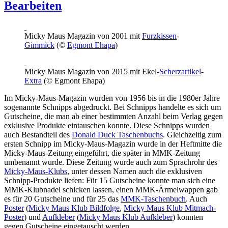
Bearbeiten
Micky Maus Magazin von 2001 mit
Furzkissen
-
Gimmick
(©
Egmont Ehapa
)
Micky Maus Magazin von 2015 mit Ekel-
Scherzartikel
-
Extra
(© Egmont Ehapa)
Im Micky-Maus-Magazin wurden von 1956 bis in die 1980er Jahre
sogenannte Schnipps abgedruckt. Bei Schnipps handelte es sich um
Gutscheine, die man ab einer bestimmten Anzahl beim Verlag gegen
exklusive Produkte eintauschen konnte. Diese Schnipps wurden
auch Bestandteil des
Donald Duck Taschenbuchs
. Gleichzeitig zum
ersten Schnipp im Micky-Maus-Magazin wurde in der Heftmitte die
Micky-Maus-Zeitung eingeführt, die später in MMK-Zeitung
umbenannt wurde. Diese Zeitung wurde auch zum Sprachrohr des
Micky-Maus-Klubs
, unter dessen Namen auch die exklusiven
Schnipp-Produkte liefen: Für 15 Gutscheine konnte man sich eine
MMK-Klubnadel schicken lassen, einen MMK-Ärmelwappen gab
es für 20 Gutscheine und für 25 das
MMK-Taschenbuch
. Auch
Poster
(
Micky Maus Klub Bildfolge
,
Micky Maus Klub Mitmach-
Poster
) und
Aufkleber
(
Micky Maus Klub Aufkleber
) konnten
gegen Gutscheine eingetauscht werden.