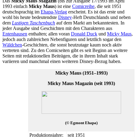
Das
Micky Maus Magazin
(bis zur Ausgabe 17/1993 im April
1993 einfach
Micky Maus
) ist eine
Comicreihe
, die seit 1951
deutschsprachig im
Ehapa-Verlag
erscheint. Es ist das erste und
wohl bis heute bedeutendste
Disney
-Heft Deutschlands und neben
dem
Lustigen Taschenbuch
auf dem Markt am bekanntesten. In
jeder Ausgabe sind Geschichten mit den Charakteren aus
Entenhausen
enthalten; allen voran
Donald Duck
und
Micky Maus
,
jedoch auch zahlreichen Nebenfiguren und letztlich sogar den
Wäldchen
-Geschichten, die sonst heutzutage kaum noch aktiv
vertreten sind. Zu den Comicseiten gibt es seit Beginn an weitere
Seiten mit redaktionellen Beiträgen, die in ihrem Inhalt stark
variieren und manchmal einen weiteren Disney-Bezug haben.
Micky Maus (1951–1993)
Micky Maus Magazin (seit 1993)
(© Egmont Ehapa)
Produktionsjahre:
seit 1951