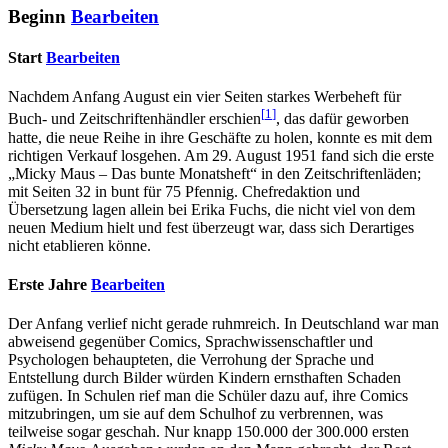
Beginn
Bearbeiten
Start
Bearbeiten
Nachdem Anfang August ein vier Seiten starkes Werbeheft für
[
1
]
Buch- und Zeitschriftenhändler erschien
, das dafür geworben
hatte, die neue Reihe in ihre Geschäfte zu holen, konnte es mit dem
richtigen Verkauf losgehen. Am 29. August 1951 fand sich die erste
„Micky Maus – Das bunte Monatsheft“ in den Zeitschriftenläden;
mit Seiten 32 in bunt für 75 Pfennig. Chefredaktion und
Übersetzung lagen allein bei Erika Fuchs, die nicht viel von dem
neuen Medium hielt und fest überzeugt war, dass sich Derartiges
nicht etablieren könne.
Erste Jahre
Bearbeiten
Der Anfang verlief nicht gerade ruhmreich. In Deutschland war man
abweisend gegenüber Comics, Sprachwissenschaftler und
Psychologen behaupteten, die Verrohung der Sprache und
Entstellung durch Bilder würden Kindern ernsthaften Schaden
zufügen. In Schulen rief man die Schüler dazu auf, ihre Comics
mitzubringen, um sie auf dem Schulhof zu verbrennen, was
teilweise sogar geschah. Nur knapp 150.000 der 300.000 ersten