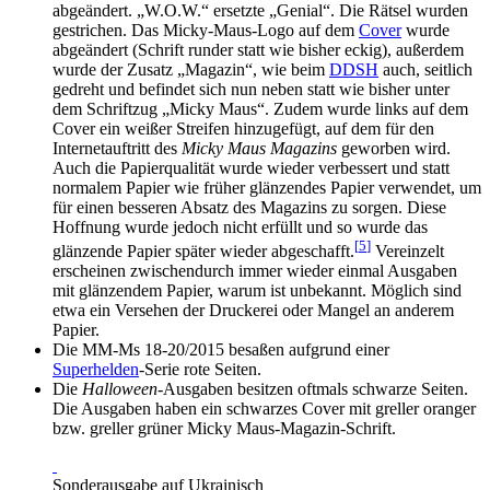
abgeändert. „W.O.W.“ ersetzte „Genial“. Die Rätsel wurden
gestrichen. Das Micky-Maus-Logo auf dem
Cover
wurde
abgeändert (Schrift runder statt wie bisher eckig), außerdem
wurde der Zusatz „Magazin“, wie beim
DDSH
auch, seitlich
gedreht und befindet sich nun neben statt wie bisher unter
dem Schriftzug „Micky Maus“. Zudem wurde links auf dem
Cover ein weißer Streifen hinzugefügt, auf dem für den
Internetauftritt des
Micky Maus Magazins
geworben wird.
Auch die Papierqualität wurde wieder verbessert und statt
normalem Papier wie früher glänzendes Papier verwendet, um
für einen besseren Absatz des Magazins zu sorgen. Diese
Hoffnung wurde jedoch nicht erfüllt und so wurde das
[
5
]
glänzende Papier später wieder abgeschafft.
Vereinzelt
erscheinen zwischendurch immer wieder einmal Ausgaben
mit glänzendem Papier, warum ist unbekannt. Möglich sind
etwa ein Versehen der Druckerei oder Mangel an anderem
Papier.
Die MM-Ms 18-20/2015 besaßen aufgrund einer
Superhelden
-Serie rote Seiten.
Die
Halloween
-Ausgaben besitzen oftmals schwarze Seiten.
Die Ausgaben haben ein schwarzes Cover mit greller oranger
bzw. greller grüner Micky Maus-Magazin-Schrift.
Sonderausgabe auf Ukrainisch