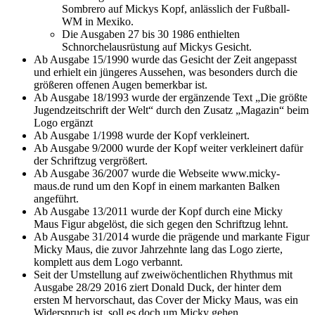
Sombrero auf Mickys Kopf, anlässlich der Fußball-
WM in Mexiko.
Die Ausgaben 27 bis 30 1986 enthielten
Schnorchelausrüstung auf Mickys Gesicht.
Ab Ausgabe 15/1990 wurde das Gesicht der Zeit angepasst
und erhielt ein jüngeres Aussehen, was besonders durch die
größeren offenen Augen bemerkbar ist.
Ab Ausgabe 18/1993 wurde der ergänzende Text „Die größte
Jugendzeitschrift der Welt“ durch den Zusatz „Magazin“ beim
Logo ergänzt
Ab Ausgabe 1/1998 wurde der Kopf verkleinert.
Ab Ausgabe 9/2000 wurde der Kopf weiter verkleinert dafür
der Schriftzug vergrößert.
Ab Ausgabe 36/2007 wurde die Webseite www.micky-
maus.de rund um den Kopf in einem markanten Balken
angeführt.
Ab Ausgabe 13/2011 wurde der Kopf durch eine Micky
Maus Figur abgelöst, die sich gegen den Schriftzug lehnt.
Ab Ausgabe 31/2014 wurde die prägende und markante Figur
Micky Maus, die zuvor Jahrzehnte lang das Logo zierte,
komplett aus dem Logo verbannt.
Seit der Umstellung auf zweiwöchentlichen Rhythmus mit
Ausgabe 28/29 2016 ziert Donald Duck, der hinter dem
ersten M hervorschaut, das Cover der Micky Maus, was ein
Widerspruch ist, soll es doch um Micky gehen.