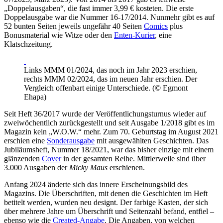
„Doppelausgaben“, die fast immer 3,99 € kosteten. Die erste
Doppelausgabe war die Nummer 16-17/2014. Nunmehr gibt es auf
52 bunten Seiten jeweils ungefähr 40 Seiten
Comics
plus
Bonusmaterial wie Witze oder den
Enten-Kurier
, eine
Klatschzeitung.
Links MMM 01/2024, das noch im Jahr 2023 erschien,
rechts MMM 02/2024, das im neuen Jahr erschien. Der
Vergleich offenbart einige Unterschiede. (© Egmont
Ehapa)
Seit Heft 36/2017 wurde der Veröffentlichungsturnus wieder auf
zweiwöchentlich zurückgestellt und seit Ausgabe 1/2018 gibt es im
Magazin kein „W.O.W.“ mehr. Zum 70. Geburtstag im August 2021
erschien eine
Sonderausgabe
mit ausgewählten Geschichten. Das
Jubiläumsheft, Nummer 18/2021, war das bisher einzige mit einem
glänzenden
Cover
in der gesamten Reihe. Mittlerweile sind über
3.000 Ausgaben der
Micky Maus
erschienen.
Anfang 2024 änderte sich das innere Erscheinungsbild des
Magazins. Die Überschriften, mit denen die Geschichten im Heft
betitelt werden, wurden neu designt. Der farbige Kasten, der sich
über mehrere Jahre um Überschrift und Seitenzahl befand, entfiel –
ebenso wie die
Created-Angabe
. Die Angaben, von welchen