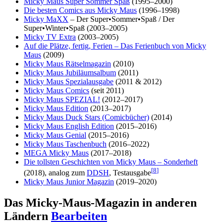
Micky Maus Super Sommer Spaß
(1995–2000)
Die besten Comics aus Micky Maus
(1996–1998)
Micky MaXX
– Der Super•Sommer•Spaß / Der
Super•Winter•Spaß (2003–2005)
Micky TV Extra
(2003–2005)
Auf die Plätze, fertig, Ferien – Das Ferienbuch von Micky
Maus
(2009)
Micky Maus Rätselmagazin
(2010)
Micky Maus Jubiläumsalbum
(2011)
Micky Maus Spezialausgabe
(2011 & 2012)
Micky Maus Comics
(seit 2011)
Micky Maus SPEZIAL!
(2012–2017)
Micky Maus Edition
(2013–2017)
Micky Maus Duck Stars (Comicbücher)
(2014)
Micky Maus English Edition
(2015–2016)
Micky Maus Genial
(2015–2016)
Micky Maus Taschenbuch
(2016–2022)
MEGA Micky Maus
(2017–2018)
Die tollsten Geschichten von Micky Maus – Sonderheft
[
8
]
(2018), analog zum
DDSH
, Testausgabe
Micky Maus Junior Magazin
(2019–2020)
Das Micky-Maus-Magazin in anderen
Ländern
Bearbeiten