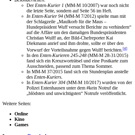
Der
Enten-Kurier 1
(MM-M 10/2007) war noch nicht
die letzte Seite, sondern auf Seite 56 im Heft.
In Enten-Kurier 94
(MM-M 7/2012) spielte man mit
der Schlagzeile „Maulkorb für die Maus –
Hundepräsident Wuff versucht Berichte zu verhindern“
auf die Affäre um den damaligen Bundespräsidenten
Christian Wulff an, der Bild-Chefreporter Kai
Diekmann anrief und ihm drohte, sollte er über den
[
4
]
Vorwurf der Vorteilsnahme gegen Wulff berichten.
In den
Enten-Kurieren 245-248
(MM-M 28-31/2015)
fand sich ein Kreuzworträtsel und eine Postkarte zum
Ausschneiden, passend zum Thema Sommer.
In MM-M 37/2015 fand sich ein Stundenplan anstelle
des
Enten-Kuriers
.
In
Enten-Kurier 304
(MM-M 10/2017) wurden von der
Polizei Entenhausen unter dem #kein Notruf die
„blödsten und unwichtigsten“ Notrufe veröffentlicht.
Weitere Seiten:
Online
Kino
Games