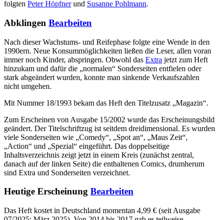
folgten
Peter Höpfner
und
Susanne Pohlmann
.
Abklingen
Bearbeiten
Nach dieser Wachstums- und Reifephase folgte eine Wende in den
1990ern. Neue Konsummöglichkeiten ließen die Leser, allen voran
immer noch Kinder, abspringen. Obwohl das
Extra
jetzt zum Heft
hinzukam und dafür die „normalen“ Sonderseiten entfielen oder
stark abgeändert wurden, konnte man sinkende Verkaufszahlen
nicht umgehen.
Mit Nummer 18/1993 bekam das Heft den Titelzusatz „Magazin“.
Zum Erscheinen von Ausgabe 15/2002 wurde das Erscheinungsbild
geändert. Der Titelschriftzug ist seitdem dreidimensional. Es wurden
viele Sonderseiten wie „Comedy“, „Spot an“, „Maus Zeit“,
„Action“ und „Spezial“ eingeführt. Das doppelseitige
Inhaltsverzeichnis zeigt jetzt in einem Kreis (zunächst zentral,
danach auf der linken Seite) die enthaltenen Comics, drumherum
sind Extra und Sonderseiten verzeichnet.
Heutige Erscheinung
Bearbeiten
Das Heft kostet in Deutschland momentan 4,99 € (seit Ausgabe
07/2025; März 2025). Von 2014 bis 2017 gab es teilweise