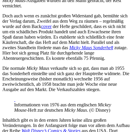
Micky Maus
-Ausgaben wurden an den Mann gebracht, der Rest
vernichtet.
Doch auch wenn es zunächst großen Widerstand gab, bemühte sich
der Verlag darum, Zweifel aus dem Weg zu räumen – regelmäßig
wurde auf dem Back
cover
der Hefte geschildert, dass es sich nicht
um ein schädliches Produkt handelt und auch Erwachsene ihren
Spaß daran haben würden. Es etablierte sich schließlich eine feste
Käuferschaft, die das Heft auf dem Markt hielt. Parallel und als
zweites Standbein förderte man das
Micky Maus Sonderheft
zutage.
Hier bot sich genug Platz für durchgehende lange
Abenteuergeschichten. Es kostete ebenfalls 75 Pfennig.
Die normale
Micky Maus
verkaufte sich so gut, dass man ab 1955
das Sonderheft einstellte und sich ganz der Hauptreihe widmete. Die
Erscheinungsweise (bisher monatlich) wechselte 1956 auf
zweiwöchentlich, ab 1958 brachte man jede Woche eine neue
Ausgabe auf den Markt. Die Verkaufszahlen stiegen.
Informationen von 1976 aus dem englischen
Mickey
Mouse
-Heft zur deutschen
Micky Maus
. (© Disney)
Inhaltlich gibt es in den ersten Jahren keine allzu großen
Veränderungen. In der Anfangszeit folge man vor allem dem Aufbau
der Reihe
Walt Disney’s Comics & Stories
aus den USA. Dort