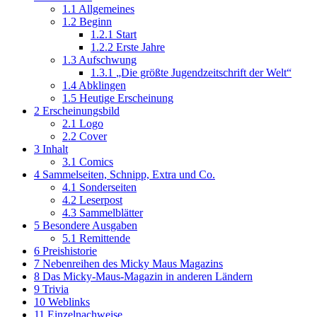
1.1
Allgemeines
1.2
Beginn
1.2.1
Start
1.2.2
Erste Jahre
1.3
Aufschwung
1.3.1
„Die größte Jugendzeitschrift der Welt“
1.4
Abklingen
1.5
Heutige Erscheinung
2
Erscheinungsbild
2.1
Logo
2.2
Cover
3
Inhalt
3.1
Comics
4
Sammelseiten, Schnipp, Extra und Co.
4.1
Sonderseiten
4.2
Leserpost
4.3
Sammelblätter
5
Besondere Ausgaben
5.1
Remittende
6
Preishistorie
7
Nebenreihen des Micky Maus Magazins
8
Das Micky-Maus-Magazin in anderen Ländern
9
Trivia
10
Weblinks
11
Einzelnachweise