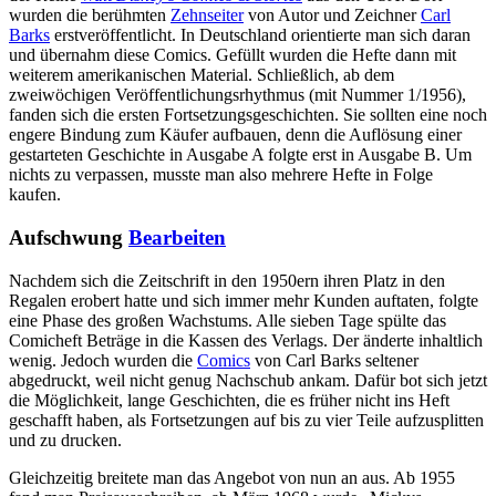
wurden die berühmten
Zehnseiter
von Autor und Zeichner
Carl
Barks
erstveröffentlicht. In Deutschland orientierte man sich daran
und übernahm diese Comics. Gefüllt wurden die Hefte dann mit
weiterem amerikanischen Material. Schließlich, ab dem
zweiwöchigen Veröffentlichungsrhythmus (mit Nummer 1/1956),
fanden sich die ersten Fortsetzungsgeschichten. Sie sollten eine noch
engere Bindung zum Käufer aufbauen, denn die Auflösung einer
gestarteten Geschichte in Ausgabe A folgte erst in Ausgabe B. Um
nichts zu verpassen, musste man also mehrere Hefte in Folge
kaufen.
Aufschwung
Bearbeiten
Nachdem sich die Zeitschrift in den 1950ern ihren Platz in den
Regalen erobert hatte und sich immer mehr Kunden auftaten, folgte
eine Phase des großen Wachstums. Alle sieben Tage spülte das
Comicheft Beträge in die Kassen des Verlags. Der änderte inhaltlich
wenig. Jedoch wurden die
Comics
von Carl Barks seltener
abgedruckt, weil nicht genug Nachschub ankam. Dafür bot sich jetzt
die Möglichkeit, lange Geschichten, die es früher nicht ins Heft
geschafft haben, als Fortsetzungen auf bis zu vier Teile aufzusplitten
und zu drucken.
Gleichzeitig breitete man das Angebot von nun an aus. Ab 1955