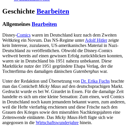
Geschichte
Bearbeiten
Allgemeines
Bearbeiten
Disney-
Comics
waren im Deutschland kurz nach dem Zweiten
Weltkrieg ein Novum. Das NS-Regime unter
Adolf Hitler
zeigte
kein Interesse, zuzulassen, US-amerikanisches Material in Nazi-
Deutschland zu veröffentlichen. Obwohl die Disney-Comics
weltweit bereits auf einen gewissen Erfolg zurückblicken konnten,
waren sie in Deutschland bis 1951 nahezu unbekannt. Diese
Marktlücke nutze der 1951 gegründete Ehapa Verlag, der die
Tochterfirma des damaligen dänischen
Gutenberghus
war.
Unter der Redaktion und Übersetzung von
Dr. Erika Fuchs
brachte
man das Comicheft
Micky Maus
auf den deutschsprachigen Markt.
Gedruckt wurde es bei W. Girardet in Essen. Für die damalige Zeit
handelte es sich um eine kleine Sensation: Zum einen, weil Comics
in Deutschland noch kaum jemandem bekannt waren, zum anderen,
weil die Hefte vierfarbig erschienen und diese Frische nach den
Grauen des Krieges sowie den miserablen Nachkriegsjahren eine
Zeitenwende einläutete. Das
Micky Maus
-Heft fügte sich wie
angegossen in die
Wirtschaftswunderjahre
hinein.