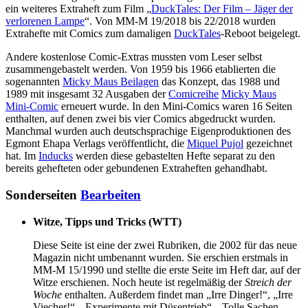
ein weiteres Extraheft zum Film „
DuckTales: Der Film – Jäger der
verlorenen Lampe
“. Von MM-M 19/2018 bis 22/2018 wurden
Extrahefte mit Comics zum damaligen
DuckTales
-Reboot beigelegt.
Andere kostenlose Comic-Extras mussten vom Leser selbst
zusammengebastelt werden. Von 1959 bis 1966 etablierten die
sogenannten
Micky Maus Beilagen
das Konzept, das 1988 und
1989 mit insgesamt 32 Ausgaben der
Comicreihe
Micky Maus
Mini-Comic
erneuert wurde. In den Mini-Comics waren 16 Seiten
enthalten, auf denen zwei bis vier Comics abgedruckt wurden.
Manchmal wurden auch deutschsprachige Eigenproduktionen des
Egmont Ehapa Verlags veröffentlicht, die
Miquel Pujol
gezeichnet
hat. Im
Inducks
werden diese gebastelten Hefte separat zu den
bereits gehefteten oder gebundenen Extraheften gehandhabt.
Sonderseiten
Bearbeiten
Witze, Tipps und Tricks (WTT)
Diese Seite ist eine der zwei Rubriken, die 2002 für das neue
Magazin nicht umbenannt wurden. Sie erschien erstmals in
MM-M 15/1990 und stellte die erste Seite im Heft dar, auf der
Witze erschienen. Noch heute ist regelmäßig der
Streich der
Woche
enthalten. Außerdem findet man „Irre Dinger!“, „Irre
Viecher!“, „Experimente mit Düsentrieb“, „Tolle Sachen