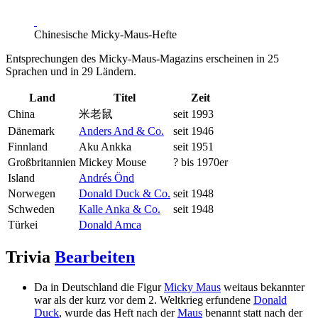
Chinesische Micky-Maus-Hefte
Entsprechungen des Micky-Maus-Magazins erscheinen in 25
Sprachen und in 29 Ländern.
Land
Titel
Zeit
China
米老鼠
seit 1993
Dänemark
Anders And & Co.
seit 1946
Finnland
Aku Ankka
seit 1951
Großbritannien
Mickey Mouse
? bis 1970er
Island
Andrés Önd
Norwegen
Donald Duck & Co.
seit 1948
Schweden
Kalle Anka & Co.
seit 1948
Türkei
Donald Amca
Trivia
Bearbeiten
Da in Deutschland die Figur
Micky Maus
weitaus bekannter
war als der kurz vor dem 2. Weltkrieg erfundene
Donald
Duck
, wurde das Heft nach der
Maus
benannt statt nach der