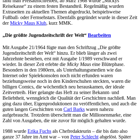
fand man Preisausschreiben, ab März 1968 wurde „Mickys
Reisekasse“ zu einem festen Bestandteil. Regelmäßig wurden
Extraseiten zu aktuellen Themen abgedruckt, beispielsweise
Fußball- oder Fernsehstars. Ebenfalls gegründet wurde in dieser Zeit
der
Micky Maus Klub
, kurz MMK.
„Die größte Jugendzeitschrift der Welt“
Bearbeiten
Mit Ausgabe 21/1964 fügte man den Schriftzug „Die größte
Jugendzeitschrift der Welt“ hinzu. Er blieb länger als zwei
Jahrzehnte bestehen, erst mit Ausgabe 1/1989 verschwand er
wieder. In dieser Zeit erlebte die
Micky Maus
eine Blütephase.
Besonders in den 1980ern, als Unterhaltungsmedien wie das
Internet oder Spielekonsolen noch nicht erfunden waren
beziehungsweise noch in den Kinderschuhen steckten, waren die
billigen Comics, die wöchentlich neu herauskamen, der ideale
Zeitvertreib. Hier gelangte das Heft zu seiner Bekannt- und
Beliebtheit, wenngleich die Qualität der Geschichten nachließ. Man
ging dazu über, Eigenproduktionen zu veröffentlichen, und auch die
guten langen Geschichten von
Carl Barks
waren nahezu
aufgebraucht. Trotzdem überschritt man die Millionenmarke, eine
Zahl von Ausgaben, die nie zuvor für möglich gehalten wurde.
1988 wurde
Erika Fuchs
als Chefredakteurin – die bis dato also
ganze 37 Jahre im Amt war – von
Peter Schlecht
abgelöst. Später