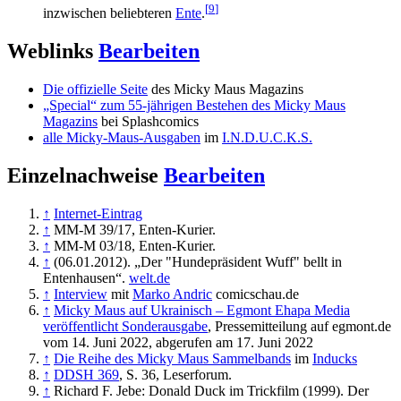
[
9
]
inzwischen beliebteren
Ente
.
Weblinks
Bearbeiten
Die offizielle Seite
des Micky Maus Magazins
„Special“ zum 55-jährigen Bestehen des Micky Maus
Magazins
bei Splashcomics
alle Micky-Maus-Ausgaben
im
I.N.D.U.C.K.S.
Einzelnachweise
Bearbeiten
↑
Internet-Eintrag
↑
MM-M 39/17, Enten-Kurier.
↑
MM-M 03/18, Enten-Kurier.
↑
(06.01.2012). „Der "Hundepräsident Wuff" bellt in
Entenhausen“.
welt.de
↑
Interview
mit
Marko Andric
comicschau.de
↑
Micky Maus auf Ukrainisch – Egmont Ehapa Media
veröffentlicht Sonderausgabe
, Pressemitteilung auf egmont.de
vom 14. Juni 2022, abgerufen am 17. Juni 2022
↑
Die Reihe des Micky Maus Sammelbands
im
Inducks
↑
DDSH 369
, S. 36, Leserforum.
↑
Richard F. Jebe: Donald Duck im Trickfilm (1999). Der