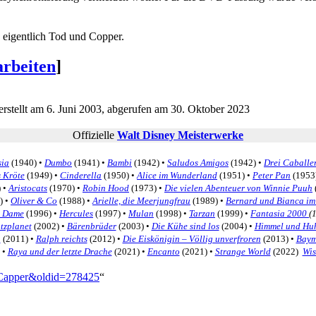
 eigentlich Tod und Copper.
arbeiten
]
stellt am 6. Juni 2003, abgerufen am 30. Oktober 2023
Offizielle
Walt Disney Meisterwerke
sia
(1940) •
Dumbo
(1941) •
Bambi
(1942) •
Saludos Amigos
(1942) •
Drei Caballe
 Kröte
(1949) •
Cinderella
(1950) •
Alice im Wunderland
(1951) •
Peter Pan
(1953
 •
Aristocats
(1970) •
Robin Hood
(1973) •
Die vielen Abenteuer von Winnie Puuh
) •
Oliver & Co
(1988) •
Arielle, die Meerjungfrau
(1989) •
Bernard und Bianca i
e Dame
(1996) •
Hercules
(1997) •
Mulan
(1998) •
Tarzan
(1999) •
Fantasia 2000
(
tzplanet
(2002) •
Bärenbrüder
(2003) •
Die Kühe sind los
(2004) •
Himmel und Hu
h
(2011) •
Ralph reichts
(2012) •
Die Eiskönigin – Völlig unverfroren
(2013) •
Baym
 •
Raya und der letzte Drache
(2021) •
Encanto
(2021) •
Strange World
(2022)
Wis
d_Capper&oldid=278425
“