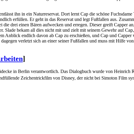
ntlässt ihn in ein Naturreservat. Dort lernt Cap die schöne Fuchsdame
ndlich erfüllen. Er geht in das Reservat und legt Fußfallen aus. Zusa
ei die drei einen Bären aufwecken und erregen. Dieser greift Capper a
er. Slade bekam all dies nicht mit und zielt mit seinem Gewehr auf Cap
sem Anblick endlich davon ab Cap zu erschießen, und Cap und Capper 
e dagegen verletzt sich an einer seiner Fußfallen und muss mit Hilfe 
arbeiten
]
ecke in Berlin verantwortlich. Das Dialogbuch wurde von Heinrich R
ndfüllende Zeichentrickfilm von Disney, der nicht bei Simoton Film sy