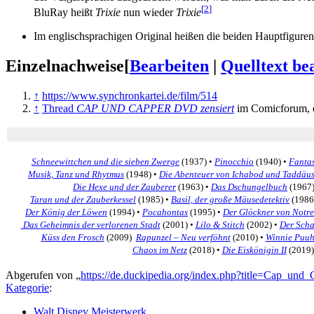
[
2
]
BluRay heißt
Trixie
nun wieder
Trixie
Im englischsprachigen Original heißen die beiden Hauptfiguren
Einzelnachweise
[
Bearbeiten
|
Quelltext be
↑
https://www.synchronkartei.de/film/514
↑
Thread
CAP UND CAPPER DVD zensiert
im Comicforum, er
Schneewittchen und die sieben Zwerge
(1937) •
Pinocchio
(1940) •
Fanta
Musik, Tanz und Rhytmus
(1948) •
Die Abenteuer von Ichabod und Taddäus
Die Hexe und der Zauberer
(1963) •
Das Dschungelbuch
(1967)
Taran und der Zauberkessel
(1985) •
Basil, der große Mäusedetektiv
(1986
Der König der Löwen
(1994) •
Pocahontas
(1995) •
Der Glöckner von Notr
Das Geheimnis der verlorenen Stadt
(2001) •
Lilo & Stitch
(2002) •
Der Scha
Küss den Frosch
(2009)
Rapunzel – Neu verföhnt
(2010) •
Winnie Puu
Chaos im Netz
(2018) •
Die Eiskönigin II
(2019)
Abgerufen von „
https://de.duckipedia.org/index.php?title=Cap_un
Kategorie
:
Walt Disney Meisterwerk