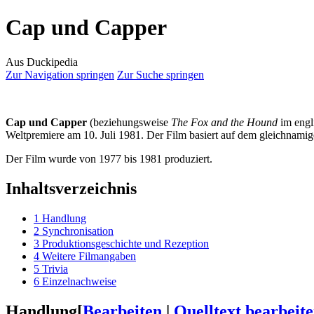
Cap und Capper
Aus Duckipedia
Zur Navigation springen
Zur Suche springen
Cap und Capper
(beziehungsweise
The Fox and the Hound
im engli
Weltpremiere am 10. Juli 1981. Der Film basiert auf dem gleichnam
Der Film wurde von 1977 bis 1981 produziert.
Inhaltsverzeichnis
1
Handlung
2
Synchronisation
3
Produktionsgeschichte und Rezeption
4
Weitere Filmangaben
5
Trivia
6
Einzelnachweise
Handlung
[
Bearbeiten
|
Quelltext bearbeit