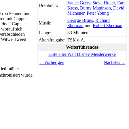
Vance Gerry
,
Steve Hulett
,
Earl
Drehbuch:
Kress
,
Burny Mattinson
,
David
Michener
,
Peter Young
 Trixi kennen und
mmen mit Capper
George Bruns
,
Richard
Musik:
n, doch Cap
Sherman
und
Robert Sherman
, worauf sich
Länge:
83 Minuten
verabschieden
von Witwe Tweed
Altersfreigabe:
FSK o.A.
Weiterführendes
Liste aller Walt Disney Meisterwerke
←Vorheriges
Nächstes→
iethmüller
nchronisiert wurde.