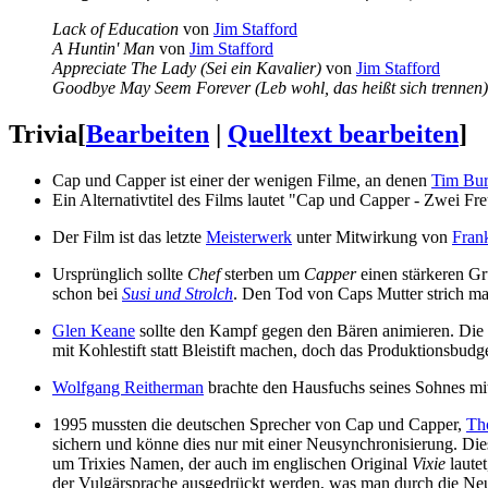
Lack of Education
von
Jim Stafford
A Huntin' Man
von
Jim Stafford
Appreciate The Lady (Sei ein Kavalier)
von
Jim Stafford
Goodbye May Seem Forever (Leb wohl, das heißt sich trennen)
Trivia
[
Bearbeiten
|
Quelltext bearbeiten
]
Cap und Capper ist einer der wenigen Filme, an denen
Tim Bur
Ein Alternativtitel des Films lautet "Cap und Capper - Zwei Fr
Der Film ist das letzte
Meisterwerk
unter Mitwirkung von
Fran
Ursprünglich sollte
Chef
sterben um
Capper
einen stärkeren Gr
schon bei
Susi und Strolch
. Den Tod von Caps Mutter strich ma
Glen Keane
sollte den Kampf gegen den Bären animieren. Die S
mit Kohlestift statt Bleistift machen, doch das Produktionsbudge
Wolfgang Reitherman
brachte den Hausfuchs seines Sohnes mit
1995 mussten die deutschen Sprecher von Cap und Capper,
Th
sichern und könne dies nur mit einer Neusynchronisierung. Die
um Trixies Namen, der auch im englischen Original
Vixie
laute
der Vulgärsprache ausgedrückt werden, was man durch die Ne