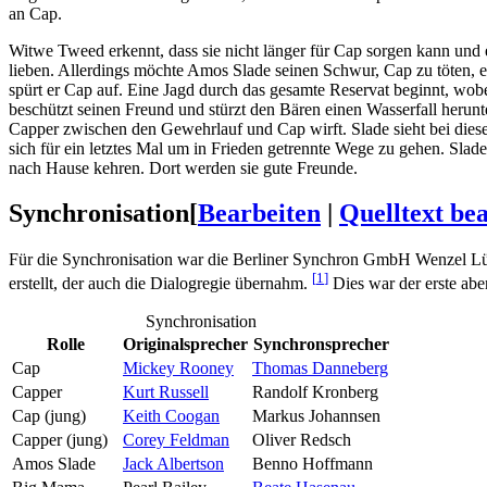
an Cap.
Witwe Tweed erkennt, dass sie nicht länger für Cap sorgen kann und e
lieben. Allerdings möchte Amos Slade seinen Schwur, Cap zu töten, e
spürt er Cap auf. Eine Jagd durch das gesamte Reservat beginnt, wob
beschützt seinen Freund und stürzt den Bären einen Wasserfall herunt
Capper zwischen den Gewehrlauf und Cap wirft. Slade sieht bei die
sich für ein letztes Mal um in Frieden getrennte Wege zu gehen. Slad
nach Hause kehren. Dort werden sie gute Freunde.
Synchronisation
[
Bearbeiten
|
Quelltext be
Für die Synchronisation war die Berliner Synchron GmbH Wenzel Lüd
[
1
]
erstellt, der auch die Dialogregie übernahm.
Dies war der erste abe
Synchronisation
Rolle
Originalsprecher
Synchronsprecher
Cap
Mickey Rooney
Thomas Danneberg
Capper
Kurt Russell
Randolf Kronberg
Cap (jung)
Keith Coogan
Markus Johannsen
Capper (jung)
Corey Feldman
Oliver Redsch
Amos Slade
Jack Albertson
Benno Hoffmann