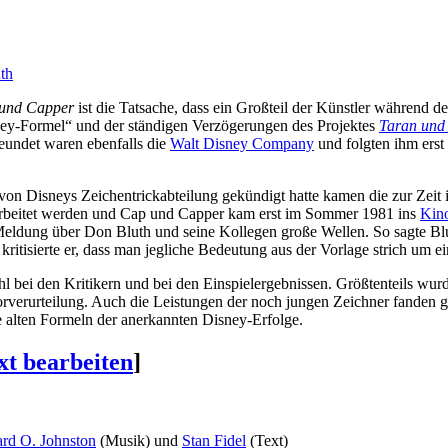
th
und Capper
ist die Tatsache, dass ein Großteil der Künstler während 
ney-Formel“ und der ständigen Verzögerungen des Projektes
Taran und 
reundet waren ebenfalls die
Walt Disney Company
und folgten ihm erst
 von Disneys Zeichentrickabteilung gekündigt hatte kamen die zur Zeit 
arbeitet werden und Cap und Capper kam erst im Sommer 1981 ins
Kin
 Meldung über Don Bluth und seine Kollegen große Wellen. So sagte Blu
ritisierte er, dass man jegliche Bedeutung aus der Vorlage strich um ei
bei den Kritikern und bei den Einspielergebnissen. Größtenteils wurde
rurteilung. Auch die Leistungen der noch jungen Zeichner fanden groß
e alten Formeln der anerkannten Disney-Erfolge.
xt bearbeiten
]
ard O. Johnston
(Musik) und
Stan Fidel
(Text)