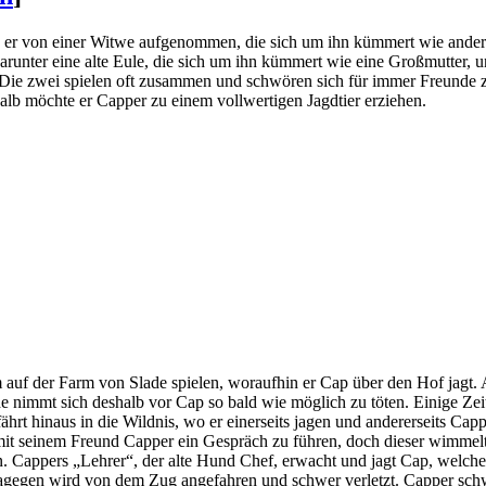
 er von einer Witwe aufgenommen, die sich um ihn kümmert wie ande
runter eine alte Eule, die sich um ihn kümmert wie eine Großmutter, u
Die zwei spielen oft zusammen und schwören sich für immer Freunde 
halb möchte er Capper zu einem vollwertigen Jagdtier erziehen.
 auf der Farm von Slade spielen, woraufhin er Cap über den Hof jagt.
 nimmt sich deshalb vor Cap so bald wie möglich zu töten. Einige Zeit
ährt hinaus in die Wildnis, wo er einerseits jagen und andererseits Ca
mit seinem Freund Capper ein Gespräch zu führen, doch dieser wimmelt 
en. Cappers „Lehrer“, der alte Hund Chef, erwacht und jagt Cap, welche
dagegen wird von dem Zug angefahren und schwer verletzt. Capper sch