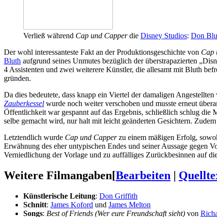
Verließ während
Cap und Capper
die
Disney Studios
:
Don Blu
Der wohl interessanteste Fakt an der Produktionsgeschichte von
Cap 
Bluth
aufgrund seines Unmutes bezüglich der überstrapazierten „Dis
4 Assistenten und zwei weiterere Künstler, die allesamt mit Bluth bef
gründen.
Da dies bedeutete, dass knapp ein Viertel der damaligen Angestellten
Zauberkessel
wurde noch weiter verschoben und musste erneut über
Öffentlichkeit war gespannt auf das Ergebnis, schließlich schlug die
selbe gemacht wird, nur halt mit leicht geänderten Gesichtern. Zudem k
Letztendlich wurde
Cap und Capper
zu einem mäßigen Erfolg, sowohl 
Erwähnung des eher untypischen Endes und seiner Aussage gegen Vorve
Verniedlichung der Vorlage und zu auffälliges Zurückbesinnen auf di
Weitere Filmangaben
[
Bearbeiten
|
Quellte
Künstlerische Leitung
:
Don Griffith
Schnitt
:
James Koford
und
James Melton
Songs
:
Best of Friends (Wer eure Freundschaft sieht)
von
Rich