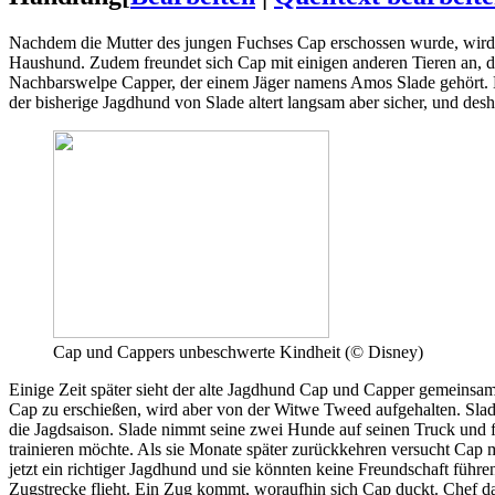
Nachdem die Mutter des jungen Fuchses Cap erschossen wurde, wird
Haushund. Zudem freundet sich Cap mit einigen anderen Tieren an, da
Nachbarswelpe Capper, der einem Jäger namens Amos Slade gehört. 
der bisherige Jagdhund von Slade altert langsam aber sicher, und des
Cap und Cappers unbeschwerte Kindheit (© Disney)
Einige Zeit später sieht der alte Jagdhund Cap und Capper gemeinsam
Cap zu erschießen, wird aber von der Witwe Tweed aufgehalten. Slade
die Jagdsaison. Slade nimmt seine zwei Hunde auf seinen Truck und f
trainieren möchte. Als sie Monate später zurückkehren versucht Cap 
jetzt ein richtiger Jagdhund und sie könnten keine Freundschaft führ
Zugstrecke flieht. Ein Zug kommt, woraufhin sich Cap duckt. Chef 