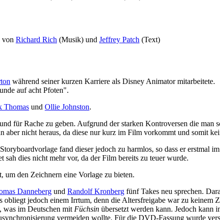
von
Richard Rich
(Musik) und
Jeffrey Patch
(Text)
ton
während seiner kurzen Karriere als Disney Animator mitarbeitete.
eunde auf acht Pfoten".
k Thomas
und
Ollie Johnston
.
und für Rache zu geben. Aufgrund der starken Kontroversen die man 
n aber nicht heraus, da diese nur kurz im Film vorkommt und somit ke
toryboardvorlage fand dieser jedoch zu harmlos, so dass er erstmal im 
t sah dies nicht mehr vor, da der Film bereits zu teuer wurde.
, um den Zeichnern eine Vorlage zu bieten.
omas Danneberg
und
Randolf Kronberg
fünf Takes neu sprechen. Dara
s obliegt jedoch einem Irrtum, denn die Altersfreigabe war zu keinem Z
t, was im Deutschen mit
Füchsin
übersetzt werden kann. Jedoch kann 
usynchronisierung vermeiden wollte. Für die DVD-Fassung wurde vers