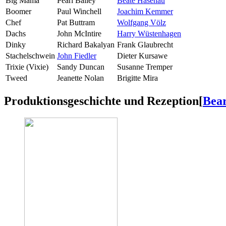
Big Mama
Pearl Bailey
Beate Hasenau
Boomer
Paul Winchell
Joachim Kemmer
Chef
Pat Buttram
Wolfgang Völz
Dachs
John McIntire
Harry Wüstenhagen
Dinky
Richard Bakalyan
Frank Glaubrecht
Stachelschwein
John Fiedler
Dieter Kursawe
Trixie (Vixie)
Sandy Duncan
Susanne Tremper
Tweed
Jeanette Nolan
Brigitte Mira
Produktionsgeschichte und Rezeption
[
Bear