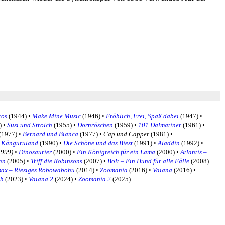
ros
(1944) •
Make Mine Music
(1946) •
Fröhlich, Frei, Spaß dabei
(1947) •
) •
Susi und Strolch
(1955) •
Dornröschen
(1959) •
101 Dalmatiner
(1961) •
(1977) •
Bernard und Bianca
(1977) •
Cap und Capper
(1981) •
m Känguruland
(1990) •
Die Schöne und das Biest
(1991) •
Aladdin
(1992) •
1999) •
Dinosaurier
(2000) •
Ein Königreich für ein Lama
(2000) •
Atlantis –
hn
(2005) •
Triff die Robinsons
(2007) •
Bolt – Ein Hund für alle Fälle
(2008)
ax – Riesiges Robowabohu
(2014) •
Zoomania
(2016) •
Vaiana
(2016) •
h
(2023) •
Vaiana 2
(2024) •
Zoomania 2
(2025)