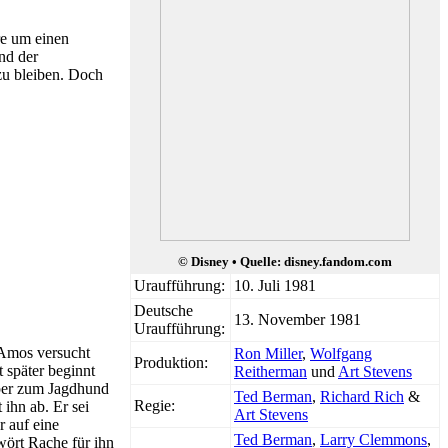
re um einen
nd der
zu bleiben. Doch
© Disney • Quelle: disney.fandom.com
Uraufführung:
10. Juli 1981
Deutsche
13. November 1981
Uraufführung:
 Amos versucht
Ron Miller
,
Wolfgang
Produktion:
 später beginnt
Reitherman
und
Art Stevens
pper zum Jagdhund
Ted Berman
,
Richard Rich
&
Regie:
ihn ab. Er sei
Art Stevens
r auf eine
Ted Berman
,
Larry Clemmons
,
wört Rache für ihn