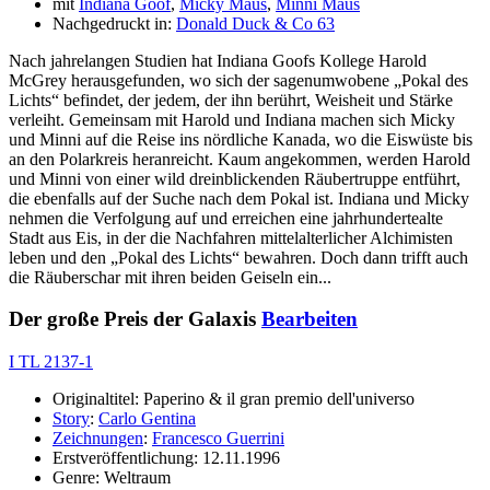
mit
Indiana Goof
,
Micky Maus
,
Minni Maus
Nachgedruckt in:
Donald Duck & Co 63
Nach jahrelangen Studien hat Indiana Goofs Kollege Harold
McGrey herausgefunden, wo sich der sagenumwobene „Pokal des
Lichts“ befindet, der jedem, der ihn berührt, Weisheit und Stärke
verleiht. Gemeinsam mit Harold und Indiana machen sich Micky
und Minni auf die Reise ins nördliche Kanada, wo die Eiswüste bis
an den Polarkreis heranreicht. Kaum angekommen, werden Harold
und Minni von einer wild dreinblickenden Räubertruppe entführt,
die ebenfalls auf der Suche nach dem Pokal ist. Indiana und Micky
nehmen die Verfolgung auf und erreichen eine jahrhundertealte
Stadt aus Eis, in der die Nachfahren mittelalterlicher Alchimisten
leben und den „Pokal des Lichts“ bewahren. Doch dann trifft auch
die Räuberschar mit ihren beiden Geiseln ein...
Der große Preis der Galaxis
Bearbeiten
I TL 2137-1
Originaltitel: Paperino & il gran premio dell'universo
Story
:
Carlo Gentina
Zeichnungen
:
Francesco Guerrini
Erstveröffentlichung: 12.11.1996
Genre: Weltraum