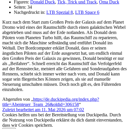
Figuren:
Donald Duck
,
Tick, Trick und Track
,
Oma Duck
Seiten: 34
Nachgedruckt in:
LTB Spezial 8
,
LTB Space 6
Kurz nach dem Start zum Großen Preis der Galaxis auf dem Planet
Dromo wird eines der Raumschiffe durch einen galaktischen Wirbel
abgetrieben und muss auf der Erde notlanden. Als Donald dem
Piloten vom Planeten Turbo hilft, das Raumschiff zu reparieren,
macht sich die Maschine selbständig und entführt Donald ins
Weltall. Der Bordcomputer erklärt Donald, dass er seinen
ängstlichen Piloten auf der Erde ausgesetzt hat, um endlich einmal
den Großen Preis der Galaxis zu gewinnen, Donald benötigt er nur
als „Beifahrer“. Schnell erreicht das Raumschiff das Verfolgerfeld
auf der Rennstrecke, meistert alle Gefahren und Sonderaufgaben des
Rennens, schiebt sich immer weiter nach vorn, und Donald kann
sogar sein fliegerisches Können zeigen, als sie auf manuelle
Steuerung umschalten müssen. Doch noch gilt es, den Führenden
einzuholen.
Abgerufen von „
https://de.duckipedia.org/index.php?
title=Abenteuer_Team_26&oldid=306158
“
Zuletzt bearbeitet am 11. Mai 2026 um 07:02
Cookies helfen uns bei der Bereitstellung von Duckipedia. Durch
die Nutzung von Duckipedia erklärst du dich damit einverstanden,
dass wir Cookies speichern.