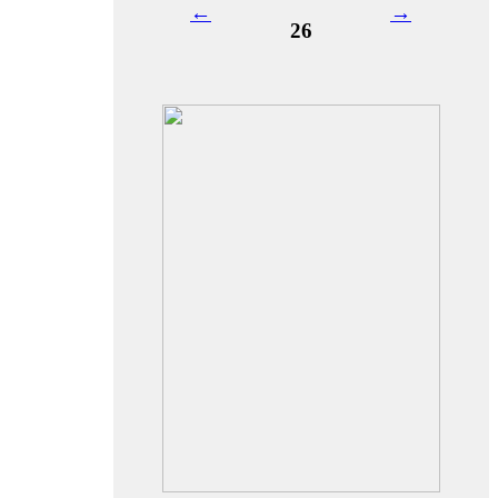
←
→
26