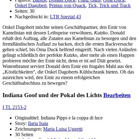
Onkel Dagobert
,
Primus von Quack
,
Tick, Trick und Track
Seiten: 30
Nachgedruckt in:
LTB Spezial 43
Onkel Dagobert möchte seinen Geschäftspartner, den Emir von
Kamelistan mit dessen Leibspeise verwöhnen,
Kutzko
. Donald
erhält den Auftrag, alle Zutaten aus Kamelistan zu besorgen und den
fremdländischen Auflauf zu backen, doch die ersten Backversuche
gehen schief, bis Oma Duck helfend eingreift. Nach vielen Anläufen
gelingt schließlich der perfekte
Kutzko
, aber mehr als einen Happen
probieren möchte der Emir nicht, denn er ist auf Diät gesetzt.
Wutentbrannt serviert Donald dem Emir ein frugales Mahl aus den
„Köstlichkeiten“, die Onkel Dagoberts Kühlschrank bieten. Ob das
ausreichen wird, den Emir zu einem erfolgreichen
Geschäftsabschluss zu bewegen?
Indiana Goof und der Pokal des Lichts
Bearbeiten
I TL 2153-2
Originaltitel: Indiana Pipps e la coppa di luce
Story:
Ilaria Isaia
Zeichnungen:
Maria Luisa Uggetti
30 Seiten