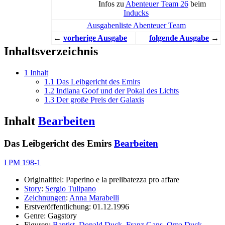
Infos zu
Abenteuer Team 26
beim
Inducks
Ausgabenliste Abenteuer Team
←
vorherige Ausgabe
folgende Ausgabe
→
Inhaltsverzeichnis
1
Inhalt
1.1
Das Leibgericht des Emirs
1.2
Indiana Goof und der Pokal des Lichts
1.3
Der große Preis der Galaxis
Inhalt
Bearbeiten
Das Leibgericht des Emirs
Bearbeiten
I PM 198-1
Originaltitel: Paperino e la prelibatezza pro affare
Story
:
Sergio Tulipano
Zeichnungen
:
Anna Marabelli
Erstveröffentlichung: 01.12.1996
Genre: Gagstory
Figuren:
Baptist
,
Donald Duck
,
Franz Gans
,
Oma Duck
,