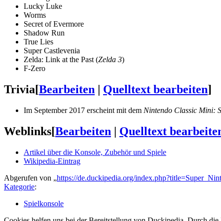
Lucky Luke
Worms
Secret of Evermore
Shadow Run
True Lies
Super Castlevenia
Zelda: Link at the Past (
Zelda 3
)
F-Zero
Trivia
[
Bearbeiten
|
Quelltext bearbeiten
]
Im September 2017 erscheint mit dem
Nintendo Classic Mini: 
Weblinks
[
Bearbeiten
|
Quelltext bearbeite
Artikel über die Konsole, Zubehör und Spiele
Wikipedia-Eintrag
Abgerufen von „
https://de.duckipedia.org/index.php?title=Super_N
Kategorie
:
Spielkonsole
Cookies helfen uns bei der Bereitstellung von Duckipedia. Durch die