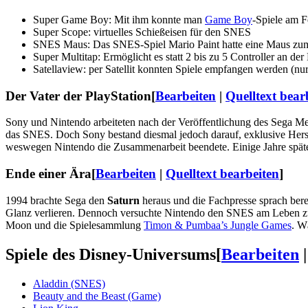
Super Game Boy: Mit ihm konnte man
Game Boy
-Spiele am F
Super Scope: virtuelles Schießeisen für den SNES
SNES Maus: Das SNES-Spiel Mario Paint hatte eine Maus zu
Super Multitap: Ermöglicht es statt 2 bis zu 5 Controller an de
Satellaview: per Satellit konnten Spiele empfangen werden (nur 
Der Vater der PlayStation
[
Bearbeiten
|
Quelltext bear
Sony und Nintendo arbeiteten nach der Veröffentlichung des Sega 
das SNES. Doch Sony bestand diesmal jedoch darauf, exklusive Hers
weswegen Nintendo die Zusammenarbeit beendete. Einige Jahre späte
Ende einer Ära
[
Bearbeiten
|
Quelltext bearbeiten
]
1994 brachte Sega den
Saturn
heraus und die Fachpresse sprach ber
Glanz verlieren. Dennoch versuchte Nintendo den SNES am Leben zu e
Moon und die Spielesammlung
Timon & Pumbaa’s Jungle Games
. W
Spiele des Disney-Universums
[
Bearbeiten
Aladdin (SNES)
Beauty and the Beast (Game)