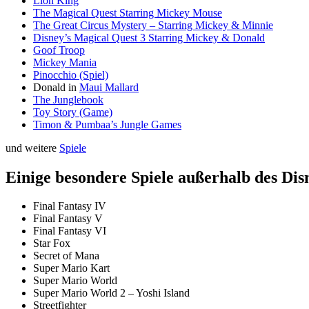
Lion King
The Magical Quest Starring Mickey Mouse
The Great Circus Mystery – Starring Mickey & Minnie
Disney’s Magical Quest 3 Starring Mickey & Donald
Goof Troop
Mickey Mania
Pinocchio (Spiel)
Donald in
Maui Mallard
The Junglebook
Toy Story (Game)
Timon & Pumbaa’s Jungle Games
und weitere
Spiele
Einige besondere Spiele außerhalb des Di
Final Fantasy IV
Final Fantasy V
Final Fantasy VI
Star Fox
Secret of Mana
Super Mario Kart
Super Mario World
Super Mario World 2 – Yoshi Island
Streetfighter