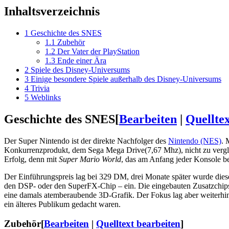
Inhaltsverzeichnis
1
Geschichte des SNES
1.1
Zubehör
1.2
Der Vater der PlayStation
1.3
Ende einer Ära
2
Spiele des Disney-Universums
3
Einige besondere Spiele außerhalb des Disney-Universums
4
Trivia
5
Weblinks
Geschichte des SNES
[
Bearbeiten
|
Quelltex
Der Super Nintendo ist der direkte Nachfolger des
Nintendo (NES)
. 
Konkurrenzprodukt, dem Sega Mega Drive(7,67 Mhz), nicht zu verglei
Erfolg, denn mit
Super Mario World
, das am Anfang jeder Konsole be
Der Einführungspreis lag bei 329 DM, drei Monate später wurde die
den DSP- oder den SuperFX-Chip – ein. Die eingebauten Zusatzchips
eine damals atemberaubende 3D-Grafik. Der Fokus lag aber weiterhi
ein älteres Publikum gedacht waren.
Zubehör
[
Bearbeiten
|
Quelltext bearbeiten
]