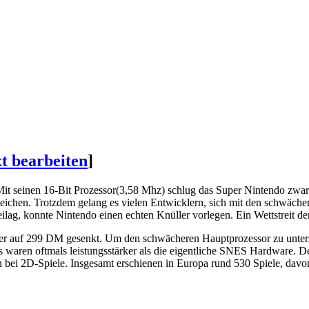
t bearbeiten
]
Mit seinen 16-Bit Prozessor(3,58 Mhz) schlug das Super Nintendo zwa
chen. Trotzdem gelang es vielen Entwicklern, sich mit den schwächeren
ilag, konnte Nintendo einen echten Knüller vorlegen. Ein Wettstreit d
ser auf 299 DM gesenkt. Um den schwächeren Hauptprozessor zu unters
 waren oftmals leistungsstärker als die eigentliche SNES Hardware. 
n bei 2D-Spiele. Insgesamt erschienen in Europa rund 530 Spiele, dav