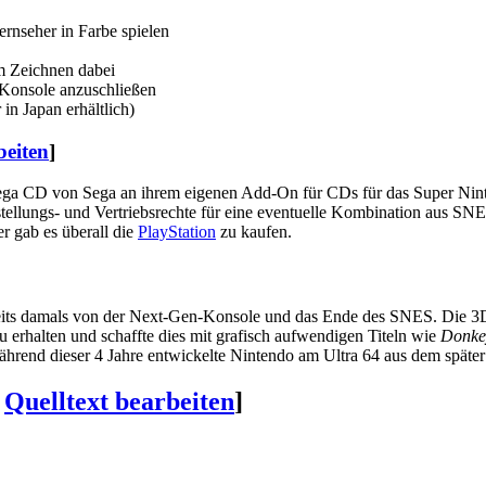
ernseher in Farbe spielen
m Zeichnen dabei
r Konsole anzuschließen
in Japan erhältlich)
beiten
]
Mega CD von Sega an ihrem eigenen Add-On für CDs für das Super Ni
tellungs- und Vertriebsrechte für eine eventuelle Kombination aus S
r gab es überall die
PlayStation
zu kaufen.
eits damals von der Next-Gen-Konsole und das Ende des SNES. Die 3D-
rhalten und schaffte dies mit grafisch aufwendigen Titeln wie
Donke
ährend dieser 4 Jahre entwickelte Nintendo am Ultra 64 aus dem späte
|
Quelltext bearbeiten
]