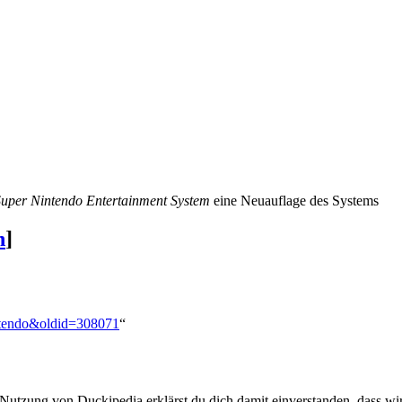
Super Nintendo Entertainment System
eine Neuauflage des Systems
n
]
intendo&oldid=308071
“
 Nutzung von Duckipedia erklärst du dich damit einverstanden, dass wi