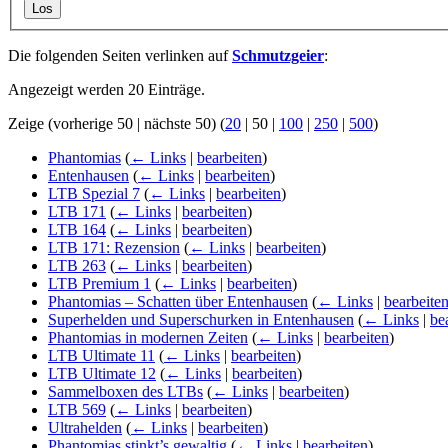
Los
Die folgenden Seiten verlinken auf
Schmutzgeier
:
Angezeigt werden 20 Einträge.
Zeige (
vorherige 50
|
nächste 50
) (
20
|
50
|
100
|
250
|
500
)
Phantomias
(
← Links
|
bearbeiten
)
Entenhausen
(
← Links
|
bearbeiten
)
LTB Spezial 7
(
← Links
|
bearbeiten
)
LTB 171
(
← Links
|
bearbeiten
)
LTB 164
(
← Links
|
bearbeiten
)
LTB 171: Rezension
(
← Links
|
bearbeiten
)
LTB 263
(
← Links
|
bearbeiten
)
LTB Premium 1
(
← Links
|
bearbeiten
)
Phantomias – Schatten über Entenhausen
(
← Links
|
bearbeite
Superhelden und Superschurken in Entenhausen
(
← Links
|
be
Phantomias in modernen Zeiten
(
← Links
|
bearbeiten
)
LTB Ultimate 11
(
← Links
|
bearbeiten
)
LTB Ultimate 12
(
← Links
|
bearbeiten
)
Sammelboxen des LTBs
(
← Links
|
bearbeiten
)
LTB 569
(
← Links
|
bearbeiten
)
Ultrahelden
(
← Links
|
bearbeiten
)
Phantomias stinkt’s gewaltig
(
← Links
|
bearbeiten
)