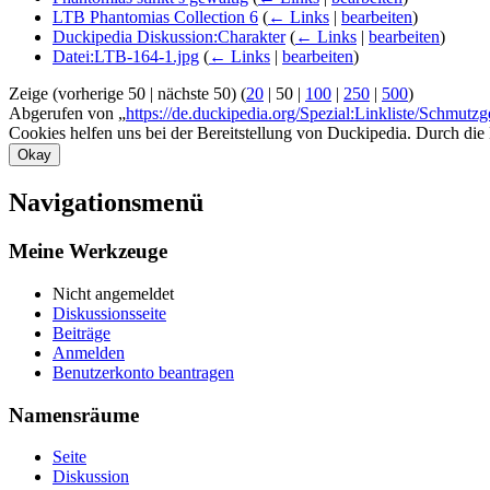
LTB Phantomias Collection 6
(
← Links
|
bearbeiten
)
Duckipedia Diskussion:Charakter
(
← Links
|
bearbeiten
)
Datei:LTB-164-1.jpg
(
← Links
|
bearbeiten
)
Zeige (
vorherige 50
|
nächste 50
) (
20
|
50
|
100
|
250
|
500
)
Abgerufen von „
https://de.duckipedia.org/Spezial:Linkliste/Schmutzg
Cookies helfen uns bei der Bereitstellung von Duckipedia. Durch die
Okay
Navigationsmenü
Meine Werkzeuge
Nicht angemeldet
Diskussionsseite
Beiträge
Anmelden
Benutzerkonto beantragen
Namensräume
Seite
Diskussion