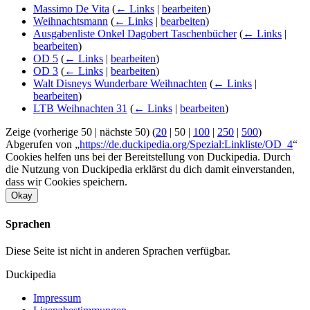
Massimo De Vita
(
← Links
|
bearbeiten
)
Weihnachtsmann
(
← Links
|
bearbeiten
)
Ausgabenliste Onkel Dagobert Taschenbücher
(
← Links
|
bearbeiten
)
OD 5
(
← Links
|
bearbeiten
)
OD 3
(
← Links
|
bearbeiten
)
Walt Disneys Wunderbare Weihnachten
(
← Links
|
bearbeiten
)
LTB Weihnachten 31
(
← Links
|
bearbeiten
)
Zeige (
vorherige 50
|
nächste 50
) (
20
|
50
|
100
|
250
|
500
)
Abgerufen von „
https://de.duckipedia.org/Spezial:Linkliste/OD_4
“
Cookies helfen uns bei der Bereitstellung von Duckipedia. Durch
die Nutzung von Duckipedia erklärst du dich damit einverstanden,
dass wir Cookies speichern.
Okay
Sprachen
Diese Seite ist nicht in anderen Sprachen verfügbar.
Duckipedia
Impressum