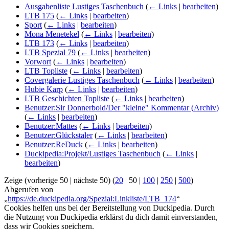
Ausgabenliste Lustiges Taschenbuch
(
← Links
|
bearbeiten
)
LTB 175
(
← Links
|
bearbeiten
)
Sport
(
← Links
|
bearbeiten
)
Mona Menetekel
(
← Links
|
bearbeiten
)
LTB 173
(
← Links
|
bearbeiten
)
LTB Spezial 79
(
← Links
|
bearbeiten
)
Vorwort
(
← Links
|
bearbeiten
)
LTB Topliste
(
← Links
|
bearbeiten
)
Covergalerie Lustiges Taschenbuch
(
← Links
|
bearbeiten
)
Hubie Karp
(
← Links
|
bearbeiten
)
LTB Geschichten Topliste
(
← Links
|
bearbeiten
)
Benutzer:Sir Donnerbold/Der "kleine" Kommentar (Archiv)
(
← Links
|
bearbeiten
)
Benutzer:Mattes
(
← Links
|
bearbeiten
)
Benutzer:Glückstaler
(
← Links
|
bearbeiten
)
Benutzer:ReDuck
(
← Links
|
bearbeiten
)
Duckipedia:Projekt/Lustiges Taschenbuch
(
← Links
|
bearbeiten
)
Zeige (
vorherige 50
|
nächste 50
) (
20
|
50
|
100
|
250
|
500
)
Abgerufen von
„
https://de.duckipedia.org/Spezial:Linkliste/LTB_174
“
Cookies helfen uns bei der Bereitstellung von Duckipedia. Durch
die Nutzung von Duckipedia erklärst du dich damit einverstanden,
dass wir Cookies speichern.