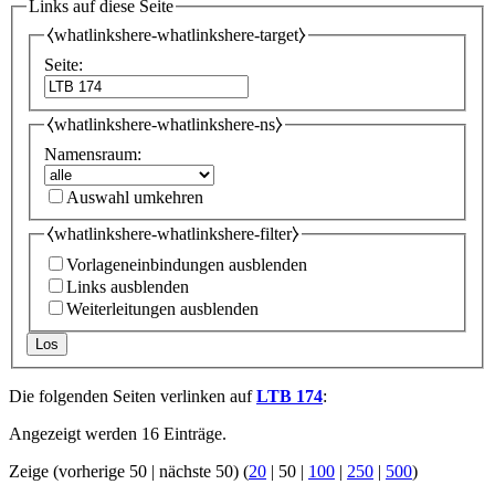
Links auf diese Seite
⧼whatlinkshere-whatlinkshere-target⧽
Seite:
⧼whatlinkshere-whatlinkshere-ns⧽
Namensraum:
Auswahl umkehren
⧼whatlinkshere-whatlinkshere-filter⧽
Vorlageneinbindungen ausblenden
Links ausblenden
Weiterleitungen ausblenden
Los
Die folgenden Seiten verlinken auf
LTB 174
:
Angezeigt werden 16 Einträge.
Zeige (
vorherige 50
|
nächste 50
) (
20
|
50
|
100
|
250
|
500
)