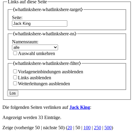
Links auf diese Seite
⧼whatlinkshere-whatlinkshere-target⧽
Seite:
⧼whatlinkshere-whatlinkshere-ns⧽
Namensraum:
Auswahl umkehren
⧼whatlinkshere-whatlinkshere-filter⧽
Vorlageneinbindungen ausblenden
Links ausblenden
Weiterleitungen ausblenden
Los
Die folgenden Seiten verlinken auf
Jack King
:
Angezeigt werden 33 Einträge.
Zeige (
vorherige 50
|
nächste 50
) (
20
|
50
|
100
|
250
|
500
)