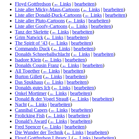
Floyd Gottfredson
(
← Links
|
bearbeiten
)
Liste aller Micky-Maus-Cartoons
(
← Links
|
bearbeiten
)
Liste aller Donald-Duck-Cartoons
(
← Links
|
bearbeiten
)
Liste aller Pluto-Cartoons
(
← Links
|
bearbeiten
)
Liste aller Goofy-Cartoons
(
← Links
|
bearbeiten
)
Tanz der Skelette
(
← Links
|
bearbeiten
)
Grim Natwick
(
← Links
|
bearbeiten
)
The Spirit of ’43
(
← Links
|
bearbeiten
)
Commando Duck
(
← Links
|
bearbeiten
)
Donalds Schneeballschlacht
(
← Links
|
bearbeiten
)
Isadore Klein
(
← Links
|
bearbeiten
)
Donalds Cousin Franz
(
← Links
|
bearbeiten
)
All Together
(
← Links
|
bearbeiten
)
Burton Gillett
(
← Links
|
bearbeiten
)
Das Spukhaus
(
← Links
|
bearbeiten
)
Donalds gutes Ich
(
← Links
|
bearbeiten
)
Onkel Mortimer
(
← Links
|
bearbeiten
)
Donald & der Vogel Strauß
(
← Links
|
bearbeiten
)
Nacht
(
← Links
|
bearbeiten
)
Cannibal Capers
(
← Links
|
bearbeiten
)
Frolicking Fish
(
← Links
|
bearbeiten
)
Donald’s Award
(
← Links
|
bearbeiten
)
Fred Spencer
(
← Links
|
bearbeiten
)
Die Wunder der Technik
(
← Links
|
bearbeiten
)
Floyd Gottfredson Library 1
(
← Links
|
bearbeiten
)