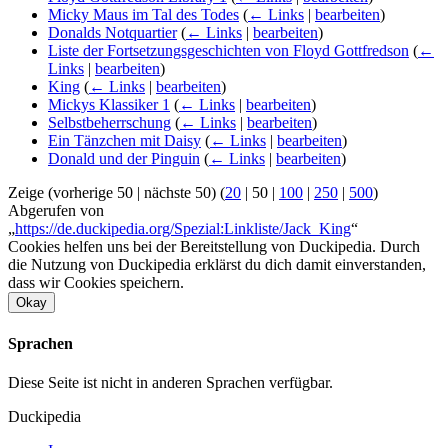
Micky Maus im Tal des Todes
(
← Links
|
bearbeiten
)
Donalds Notquartier
(
← Links
|
bearbeiten
)
Liste der Fortsetzungsgeschichten von Floyd Gottfredson
(
←
Links
|
bearbeiten
)
King
(
← Links
|
bearbeiten
)
Mickys Klassiker 1
(
← Links
|
bearbeiten
)
Selbstbeherrschung
(
← Links
|
bearbeiten
)
Ein Tänzchen mit Daisy
(
← Links
|
bearbeiten
)
Donald und der Pinguin
(
← Links
|
bearbeiten
)
Zeige (
vorherige 50
|
nächste 50
) (
20
|
50
|
100
|
250
|
500
)
Abgerufen von
„
https://de.duckipedia.org/Spezial:Linkliste/Jack_King
“
Cookies helfen uns bei der Bereitstellung von Duckipedia. Durch
die Nutzung von Duckipedia erklärst du dich damit einverstanden,
dass wir Cookies speichern.
Okay
Sprachen
Diese Seite ist nicht in anderen Sprachen verfügbar.
Duckipedia