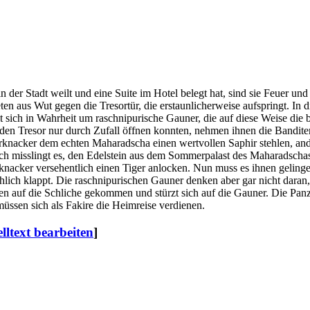
der Stadt weilt und eine Suite im Hotel belegt hat, sind sie Feuer un
en aus Wut gegen die Tresortür, die erstaunlicherweise aufspringt. In 
t sich in Wahrheit um raschnipurische Gauner, die auf diese Weise die 
den Tresor nur durch Zufall öffnen konnten, nehmen ihnen die Bandite
zerknacker dem echten Maharadscha einen wertvollen Saphir stehlen, and
och misslingt es, den Edelstein aus dem Sommerpalast des Maharadschas
knacker versehentlich einen Tiger anlocken. Nun muss es ihnen gelinge
chlich klappt. Die raschnipurischen Gauner denken aber gar nicht daran,
hnen auf die Schliche gekommen und stürzt sich auf die Gauner. Die Pan
üssen sich als Fakire die Heimreise verdienen.
lltext bearbeiten
]