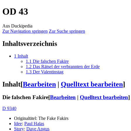
OD 43
Aus Duckipedia
Zur Navigation springen
Zur Suche springen
Inhaltsverzeichnis
1
Inhalt
1.1
Die falschen Fakire
1.2
Das Rätsel der verbrannten der Erde
1.3
Der Valentinstag
Inhalt
[
Bearbeiten
|
Quelltext bearbeiten
]
Die falschen Fakire
[
Bearbeiten
|
Quelltext bearbeiten
]
D 9340
Originaltitel: The Fake Fakirs
Idee
:
Paul Halas
Story
:
Dave Angus