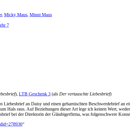
r
,
Micky Maus
,
Minni Maus
ehr 7
ebesbrief
),
LTB Geschenk 3
(als
Der vertauschte Liebesbrief
)
 Liebesbrief an Daisy und einen geharnischten Beschwerdebrief an eine
um Hals raus. Auf Beziehungen dieser Art lege ich keinen Wert, wede
brief bei der Direktorin der Gläubigerfirma, was folgenschwere Konse
oldid=278936
“