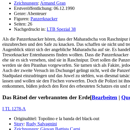
Zeichnungen
:
Armand Gran
Erstveröffentlichung: 06.12.1990
Genre: Abenteuer
Figuren:
Panzerknacker
Seiten: 26
Nachgedruckt in:
LTB Spezial 38
Als die Panzerknacker hören, dass der Maharadscha von Raschnipur in 
einzubrechen und den Safe zu knacken. Das schaffen sie nicht und tret
Augenblick stürzt sich der angebliche Maharadscha auf sie. Es handel
Tresorknacker Entenhausens finden wollten. Dass die Panzerknacker 
ehe sie es sich versehen, sind sie in Raschnipur. Dort sollen die Pan
werden sie den Piranhas vorgeworfen. Sie tarnen sich als Fakire, jed
Auch der zweite Versuch im Dschungel gelingt nicht, weil die Panzer
Stadtpalast einzudringen und das Juwel zu stehlen, was diesmal tatsä
lassen und wollen sie den Fischen vorwerfen. Doch die Polizei ist i
entkommen, büßen jedoch den Rest des erbeuteten Schatzes ein und m
Das Rätsel der verbrannten der Erde
[
Bearbeiten
|
Que
I TL 1278-A
Originaltitel: Topolino e la banda del black-out
Story
:
Rudy Salvagnini
Zeichnungen
:
Giovan Battista Carpi