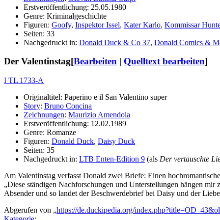
Erstveröffentlichung: 25.05.1980
Genre: Kriminalgeschichte
Figuren:
Goofy
,
Inspektor Issel
,
Kater Karlo
,
Kommissar Hunte
Seiten: 33
Nachgedruckt in:
Donald Duck & Co 37
,
Donald Comics & M
Der Valentinstag
[
Bearbeiten
|
Quelltext bearbeiten
]
I TL 1733-A
Originaltitel: Paperino e il San Valentino super
Story
:
Bruno Concina
Zeichnungen
:
Maurizio Amendola
Erstveröffentlichung: 12.02.1989
Genre: Romanze
Figuren:
Donald Duck
,
Daisy Duck
Seiten: 35
Nachgedruckt in:
LTB Enten-Edition 9
(als
Der vertauschte Li
Am Valentinstag verfasst Donald zwei Briefe: Einen hochromantischen
„Diese ständigen Nachforschungen und Unterstellungen hängen mir z
Absender und so landet der Beschwerdebrief bei Daisy und der Liebes
Abgerufen von „
https://de.duckipedia.org/index.php?title=OD_43&
Kategorie
: