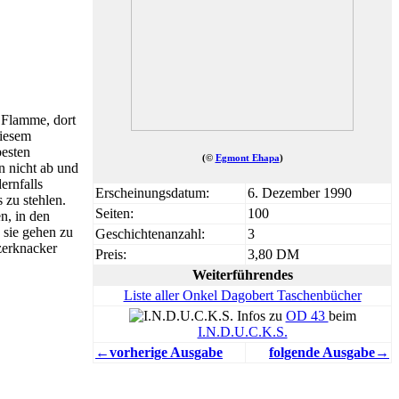
d Flamme, dort
diesem
besten
(©
Egmont Ehapa
)
n nicht ab und
ernfalls
Erscheinungsdatum:
6. Dezember 1990
 zu stehlen.
Seiten:
100
n, in den
 sie gehen zu
Geschichtenanzahl:
3
zerknacker
Preis:
3,80 DM
Weiterführendes
Liste aller Onkel Dagobert Taschenbücher
Infos zu
OD 43
beim
I.N.D.U.C.K.S.
←vorherige Ausgabe
folgende Ausgabe→