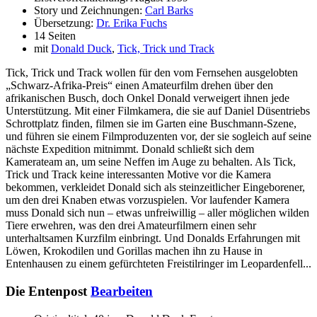
Story und Zeichnungen:
Carl Barks
Übersetzung:
Dr. Erika Fuchs
14 Seiten
mit
Donald Duck
,
Tick, Trick und Track
Tick, Trick und Track wollen für den vom Fernsehen ausgelobten
„Schwarz-Afrika-Preis“ einen Amateurfilm drehen über den
afrikanischen Busch, doch Onkel Donald verweigert ihnen jede
Unterstützung. Mit einer Filmkamera, die sie auf Daniel Düsentriebs
Schrottplatz finden, filmen sie im Garten eine Buschmann-Szene,
und führen sie einem Filmproduzenten vor, der sie sogleich auf seine
nächste Expedition mitnimmt. Donald schließt sich dem
Kamerateam an, um seine Neffen im Auge zu behalten. Als Tick,
Trick und Track keine interessanten Motive vor die Kamera
bekommen, verkleidet Donald sich als steinzeitlicher Eingeborener,
um den drei Knaben etwas vorzuspielen. Vor laufender Kamera
muss Donald sich nun – etwas unfreiwillig – aller möglichen wilden
Tiere erwehren, was den drei Amateurfilmern einen sehr
unterhaltsamen Kurzfilm einbringt. Und Donalds Erfahrungen mit
Löwen, Krokodilen und Gorillas machen ihn zu Hause in
Entenhausen zu einem gefürchteten Freistilringer im Leopardenfell...
Die Entenpost
Bearbeiten