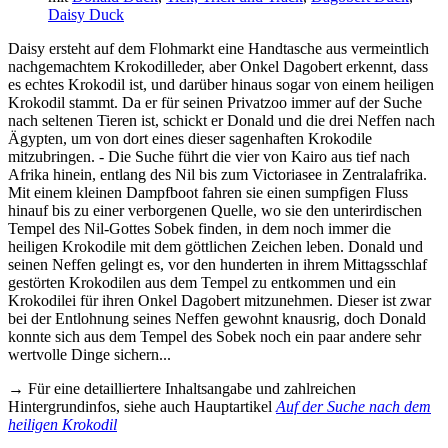
Daisy Duck
Daisy ersteht auf dem Flohmarkt eine Handtasche aus vermeintlich
nachgemachtem Krokodilleder, aber Onkel Dagobert erkennt, dass
es echtes Krokodil ist, und darüber hinaus sogar von einem heiligen
Krokodil stammt. Da er für seinen Privatzoo immer auf der Suche
nach seltenen Tieren ist, schickt er Donald und die drei Neffen nach
Ägypten, um von dort eines dieser sagenhaften Krokodile
mitzubringen. - Die Suche führt die vier von Kairo aus tief nach
Afrika hinein, entlang des Nil bis zum Victoriasee in Zentralafrika.
Mit einem kleinen Dampfboot fahren sie einen sumpfigen Fluss
hinauf bis zu einer verborgenen Quelle, wo sie den unterirdischen
Tempel des Nil-Gottes Sobek finden, in dem noch immer die
heiligen Krokodile mit dem göttlichen Zeichen leben. Donald und
seinen Neffen gelingt es, vor den hunderten in ihrem Mittagsschlaf
gestörten Krokodilen aus dem Tempel zu entkommen und ein
Krokodilei für ihren Onkel Dagobert mitzunehmen. Dieser ist zwar
bei der Entlohnung seines Neffen gewohnt knausrig, doch Donald
konnte sich aus dem Tempel des Sobek noch ein paar andere sehr
wertvolle Dinge sichern...
→ Für eine detailliertere Inhaltsangabe und zahlreichen
Hintergrundinfos, siehe auch Hauptartikel
Auf der Suche nach dem
heiligen Krokodil