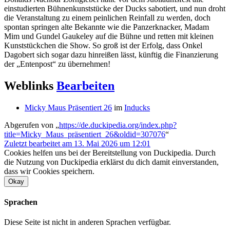
einstudierten Bühnenkunststücke der Ducks sabotiert, und nun droht
die Veranstaltung zu einem peinlichen Reinfall zu werden, doch
spontan springen alte Bekannte wie die Panzerknacker, Madam
Mim und Gundel Gaukeley auf die Bühne und retten mit kleinen
Kunststückchen die Show. So groß ist der Erfolg, dass Onkel
Dagobert sich sogar dazu hinreißen lässt, künftig die Finanzierung
der „Entenpost“ zu übernehmen!
Weblinks
Bearbeiten
Micky Maus Präsentiert 26
im
Inducks
Abgerufen von „
https://de.duckipedia.org/index.php?
title=Micky_Maus_präsentiert_26&oldid=307076
“
Zuletzt bearbeitet am 13. Mai 2026 um 12:01
Cookies helfen uns bei der Bereitstellung von Duckipedia. Durch
die Nutzung von Duckipedia erklärst du dich damit einverstanden,
dass wir Cookies speichern.
Okay
Sprachen
Diese Seite ist nicht in anderen Sprachen verfügbar.