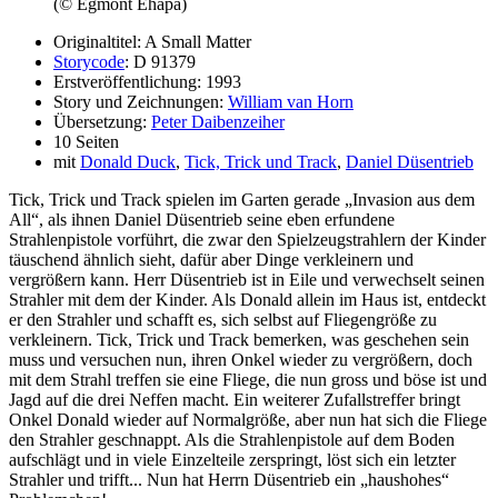
(© Egmont Ehapa)
Originaltitel: A Small Matter
Storycode
: D 91379
Erstveröffentlichung: 1993
Story und Zeichnungen:
William van Horn
Übersetzung:
Peter Daibenzeiher
10 Seiten
mit
Donald Duck
,
Tick, Trick und Track
,
Daniel Düsentrieb
Tick, Trick und Track spielen im Garten gerade „Invasion aus dem
All“, als ihnen Daniel Düsentrieb seine eben erfundene
Strahlenpistole vorführt, die zwar den Spielzeugstrahlern der Kinder
täuschend ähnlich sieht, dafür aber Dinge verkleinern und
vergrößern kann. Herr Düsentrieb ist in Eile und verwechselt seinen
Strahler mit dem der Kinder. Als Donald allein im Haus ist, entdeckt
er den Strahler und schafft es, sich selbst auf Fliegengröße zu
verkleinern. Tick, Trick und Track bemerken, was geschehen sein
muss und versuchen nun, ihren Onkel wieder zu vergrößern, doch
mit dem Strahl treffen sie eine Fliege, die nun gross und böse ist und
Jagd auf die drei Neffen macht. Ein weiterer Zufallstreffer bringt
Onkel Donald wieder auf Normalgröße, aber nun hat sich die Fliege
den Strahler geschnappt. Als die Strahlenpistole auf dem Boden
aufschlägt und in viele Einzelteile zerspringt, löst sich ein letzter
Strahler und trifft... Nun hat Herrn Düsentrieb ein „haushohes“