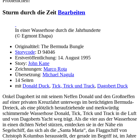
Problemchen!
Sturm durch die Zeit
Bearbeiten
In einer Wasserhose durch die Jahrhunderte
(© Egmont Ehapa)
Originaltitel: The Bermuda Bungle
Storycode
: D 94046
Erstveröffentlichung: 14. August 1995
Story:
John Kane
Zeichnungen:
Marco Rota
Übersetzung:
Michael Nagula
14 Seiten
mit
Donald Duck
,
Tick, Trick und Track
,
Dagobert Duck
Onkel Dagobert ist mit seinem Neffen Donald und den Großneffen
auf einer privaten Kreuzfahrt unterwegs im berüchtigten Bermuda-
Dreieck, als eine plötzlich heraufziehende und merkwürdig
schimmernde Wasserhose Donald, Tick, Trick und Track in die Luft
und von Dagoberts Yacht weg trägt. Als die vier aus der Wasserhose
in einen dichten Nebel stürzen, entdecken sie in der Nähe ein
Segelschiff, das sich als die „Santa Maria“, das Flaggschiff von
Christoph Kolumbus herausstellt, der gerade im Begriff ist, im Jahre