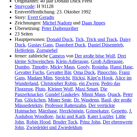
Originaltitel: 40 jaar Donald Duck Feest
Storycode
: H 91128
Erstveröffentlichung: 23. Oktober 1992
Story:
Evert Geradts
Zeichnungen:
Michel Nadorp
und
Daan Jippes
Übersetzung:
Peter Daibenzeiher
23 Seiten
Hauptpersonen:
Donald Duck
,
Tick, Trick und Track
,
Daisy
Duck
,
Gustav Gans
,
Dagobert Duck
,
Daniel Düsentrieb
,
Helferlein
,
Zorngiebel
ferner: zahlreiche
Cameos
von
Der große böse Wolf
,
Drei
kleine Schweinchen
,
Klein-Adlerauge
,
Groß-Adlerauge
,
Dumbo
,
Timothy
,
Micky Maus
,
Goofy
,
Rosinha
,
Hansi Hase
,
Gevatter Fuchs
,
Gevatter Bär
,
Oma Duck
,
Pinocchio
,
Franz
Gans
,
Madam Mim
,
Strolchi
,
Hicksi
,
Käpt’n Hook
,
Alice im
Wunderland
,
Christopher Robin
,
ein Zwerg
,
Pedro das
Flugzeug
,
Pluto
,
Kleiner Wolf
,
Maxi Smart
,
Die
Panzerknacker
,
Gundel Gaukeley
,
Minni Maus
,
Quack
,
Peter
Pan
,
Glöckchen
,
Mister Smie
,
Dr. Wasdenn
,
Basil, der große
Mäusedetektiv
,
Professor Rattenzahn
,
Der verrückte
Hutmacher
,
Märzhase
,
Herzkönigin
,
Grinsekatze
,
Gepetto
,
J.
Audubon Woodlore
,
Jacki und Karli
,
Kater Luzifer
,
Little
John
,
Robin Hood
,
Bruder Tuck
,
Prinz John
,
Der ehrenwerte
John
,
Zwiedeldei und Zwiedeldum