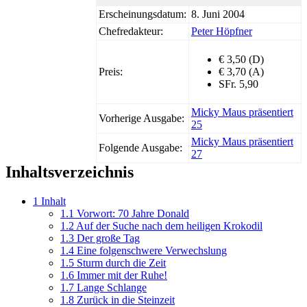
Erscheinungsdatum:
8. Juni 2004
Chefredakteur:
Peter Höpfner
€ 3,50 (D)
Preis:
€ 3,70 (A)
SFr. 5,90
Micky Maus präsentiert
Vorherige Ausgabe:
25
Micky Maus präsentiert
Folgende Ausgabe:
27
Inhaltsverzeichnis
1
Inhalt
1.1
Vorwort: 70 Jahre Donald
1.2
Auf der Suche nach dem heiligen Krokodil
1.3
Der große Tag
1.4
Eine folgenschwere Verwechslung
1.5
Sturm durch die Zeit
1.6
Immer mit der Ruhe!
1.7
Lange Schlange
1.8
Zurück in die Steinzeit