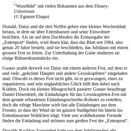
"Wuselbild" mit vielen Bekannten aus dem Disney-
Universum
(© Egmont Ehapa)
Donald, Daisy und die drei Neffen geben eine kleines Wochenblatt
heraus, in dem sie über Entenhausen und seine Einwohner
berichten. Als sie auf dem Dachboden die Erstausgabe der
„Entenpost“ finden, wird ihnen klar, dass das Blatt seit 1984, also
genau 20 Jahre besteht, und sie beschließen, das Jubiläum mit einem
grossen Fest zu feiern. Zur Unterhaltung der Gäste studieren sie
einige Bühnenkunststücke ein.
Gustav prahlt derweil vor Daisy mit einem anderen Fest, auf dem er
und viele „gekrönte Häupter und andere Grosskopfeten“ eingeladen
sind. Obwohl es dieses Fest nicht gibt, ist er gezwungen, eines zu
organisieren, und sein unglaubliches Glück hilft ihm dabei nach
Kräften. Doch ein kleines Missgeschick passiert: Gustav beauftragt
Daniel Düsentrieb, die Einladungen für das Grosskopfeten-Fest mit
dem gerade erfundenen Einladungsschreibe-Roboter zu erstellen,
doch die eifrige Maschine wirft fast alle Einladungen aus dem
Fenster, so dass der Wind sie im ganzen Stadtgebiet bis hinein ins
Entenhausener Wäldchen trägt. Viele uns wohlbekannte Freunde
finden die Einladung und strömen zum großen Fest der „Entenpost“.
Donalds Nachbar Zorngiebel hatte vor dem Jubiläumsfest alle