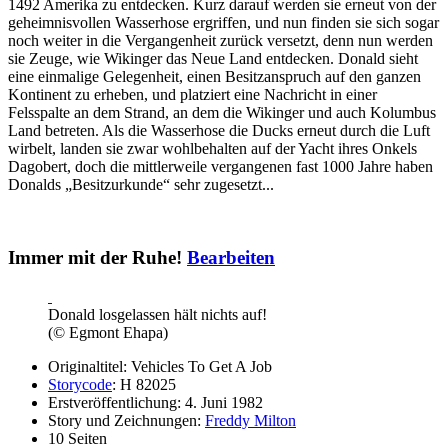
1492 Amerika zu entdecken. Kurz darauf werden sie erneut von der
geheimnisvollen Wasserhose ergriffen, und nun finden sie sich sogar
noch weiter in die Vergangenheit zurück versetzt, denn nun werden
sie Zeuge, wie Wikinger das Neue Land entdecken. Donald sieht
eine einmalige Gelegenheit, einen Besitzanspruch auf den ganzen
Kontinent zu erheben, und platziert eine Nachricht in einer
Felsspalte an dem Strand, an dem die Wikinger und auch Kolumbus
Land betreten. Als die Wasserhose die Ducks erneut durch die Luft
wirbelt, landen sie zwar wohlbehalten auf der Yacht ihres Onkels
Dagobert, doch die mittlerweile vergangenen fast 1000 Jahre haben
Donalds „Besitzurkunde“ sehr zugesetzt...
Immer mit der Ruhe!
Bearbeiten
Donald losgelassen hält nichts auf!
(© Egmont Ehapa)
Originaltitel: Vehicles To Get A Job
Storycode
: H 82025
Erstveröffentlichung: 4. Juni 1982
Story und Zeichnungen:
Freddy Milton
10 Seiten