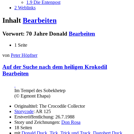
1.9
Die Entenpost
2
Weblinks
Inhalt
Bearbeiten
Vorwort: 70 Jahre Donald
Bearbeiten
1 Seite
von
Peter Höpfner
Auf der Suche nach dem heiligen Krokodil
Bearbeiten
Im Tempel des Sobekhetep
(© Egmont Ehapa)
Originaltitel: The Crocodile Collector
Storycode
: AR 125
Erstveröffentlichung: 26.7.1988
Story und Zeichnungen:
Don Rosa
18 Seiten
mit
Donald Duck
,
Tick, Trick und Track
,
Dagobert Duck
,