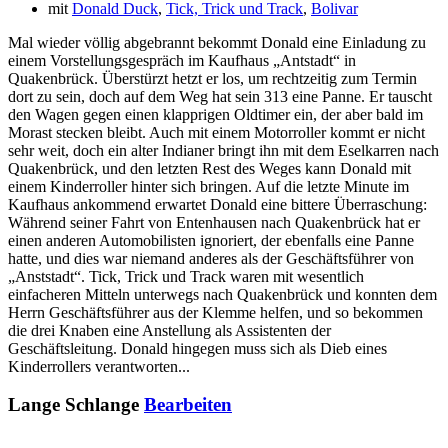
mit
Donald Duck
,
Tick, Trick und Track
,
Bolivar
Mal wieder völlig abgebrannt bekommt Donald eine Einladung zu
einem Vorstellungsgespräch im Kaufhaus „Antstadt“ in
Quakenbrück. Überstürzt hetzt er los, um rechtzeitig zum Termin
dort zu sein, doch auf dem Weg hat sein 313 eine Panne. Er tauscht
den Wagen gegen einen klapprigen Oldtimer ein, der aber bald im
Morast stecken bleibt. Auch mit einem Motorroller kommt er nicht
sehr weit, doch ein alter Indianer bringt ihn mit dem Eselkarren nach
Quakenbrück, und den letzten Rest des Weges kann Donald mit
einem Kinderroller hinter sich bringen. Auf die letzte Minute im
Kaufhaus ankommend erwartet Donald eine bittere Überraschung:
Während seiner Fahrt von Entenhausen nach Quakenbrück hat er
einen anderen Automobilisten ignoriert, der ebenfalls eine Panne
hatte, und dies war niemand anderes als der Geschäftsführer von
„Anststadt“. Tick, Trick und Track waren mit wesentlich
einfacheren Mitteln unterwegs nach Quakenbrück und konnten dem
Herrn Geschäftsführer aus der Klemme helfen, und so bekommen
die drei Knaben eine Anstellung als Assistenten der
Geschäftsleitung. Donald hingegen muss sich als Dieb eines
Kinderrollers verantworten...
Lange Schlange
Bearbeiten