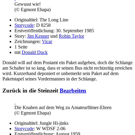
Gewusst wie!
(© Egmont Ehapa)
Originaltitel: The Long Line
Storycode
: D 8258
Erstveröffentlichung: 30. September 1985
Story:
Jim Kenner
und
Robin Taylor
Zeichnungen:
Vicar
1 Seite
mit
Donald Duck
Donald will auf dem Postamt ein Paket aufgeben, doch die Schlange
am Schalter ist so lang, dass er seinen Bus nicht rechtzeitig erreichen
wird. Kurzerhand deponiert er unbemerkt sein Paket auf dem
Paketstapel seines Vordermannes in der Schlange.
Zurück in die Steinzeit
Bearbeiten
Die Knaben auf dem Weg zu Amateurfilmer-Ehren
(© Egmont Ehapa)
Originaltitel: Jungle Hi-jinks
Storycode
: W WDSF 2-06
Erstveröffentlichung: August 1959