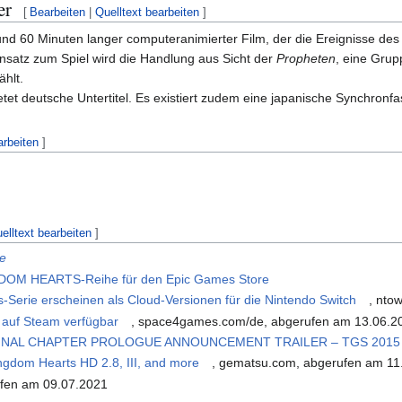
er
[
Bearbeiten
|
Quelltext bearbeiten
]
rund 60 Minuten langer computeranimierter Film, der die Ereignisse des
nsatz zum Spiel wird die Handlung aus Sicht der
Propheten
, eine Grup
ählt.
ietet deutsche Untertitel. Es existiert zudem eine japanische Synchronf
arbeiten
]
elltext bearbeiten
]
e
NGDOM HEARTS-Reihe für den Epic Games Store
-Serie erscheinen als Cloud-Versionen für die Nintendo Switch
, nto
 auf Steam verfügbar
, space4games.com/de, abgerufen am 13.06.2
FINAL CHAPTER PROLOGUE ANNOUNCEMENT TRAILER – TGS 2015
gdom Hearts HD 2.8, III, and more
, gematsu.com, abgerufen am 11
ufen am 09.07.2021