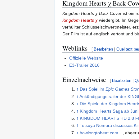
Kingdom Hearts χ Back Cov
Kingdom Hearts χ Back Cover
ist ein 
Kingdom Hearts χ
wiedergibt. Im Gege
verhüllter Schlüsselschwertmeister, erz
Der Film ist auf englisch vertont und b
Weblinks
[
Bearbeiten
|
Quelltext be
Offizielle Website
E3-Trailer 2016
Einzelnachweise
[
Bearbeiten
|
Qu
↑
Das Spiel im
Epic Games Stor
↑
Ankündigungstrailer der KI
↑
Die Spiele der Kingdom Hearts
↑
Kingdom Hearts Saga ab Juni
↑
KINGDOM HEARTS HD 2.8 
↑
Tetsuya Nomura discusses Kin
↑
howlongtobeat.com
, abger