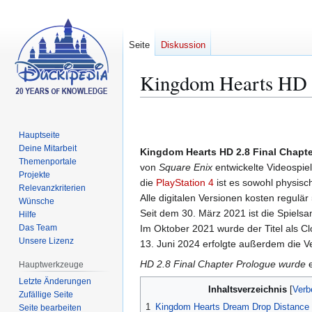
Seite
Diskussion
Kingdom Hearts HD 2
Zur
Zur
Navigation
Suche
Hauptseite
springen
springen
Deine Mitarbeit
Kingdom Hearts HD 2.8 Final Chapt
Themenportale
von
Square Enix
entwickelte Videospiel
Projekte
die
PlayStation 4
ist es sowohl physisch 
Relevanzkriterien
Alle digitalen Versionen kosten regulär
Wünsche
Seit dem 30. März 2021 ist die Spiel
Hilfe
Das Team
Im Oktober 2021 wurde der Titel als C
Unsere Lizenz
13. Juni 2024 erfolgte außerdem die Ve
HD 2.8 Final Chapter Prologue wurde
e
Hauptwerkzeuge
Letzte Änderungen
Inhaltsverzeichnis
Zufällige Seite
1
Kingdom Hearts Dream Drop Distance
Seite bearbeiten