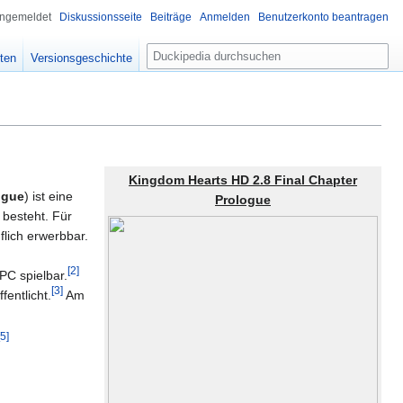
angemeldet
Diskussionsseite
Beiträge
Anmelden
Benutzerkonto beantragen
S
iten
Versionsgeschichte
u
c
h
e
Kingdom Hearts HD 2.8 Final Chapter
ogue
) ist eine
Prologue
 besteht. Für
uflich erwerbbar.
[
2
]
PC spielbar.
[
3
]
entlicht.
Am
5
]