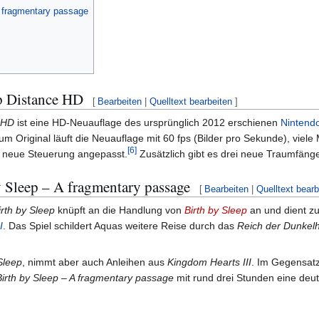
A fragmentary passage
 Distance HD
[
Bearbeiten
|
Quelltext bearbeiten
]
 HD
ist eine HD-Neuauflage des ursprünglich 2012 erschienen
Nintend
m Original läuft die Neuauflage mit 60 fps (Bilder pro Sekunde), viele 
[
6
]
e neue Steuerung angepasst.
Zusätzlich gibt es drei neue Traumfänge
 Sleep – A fragmentary passage
[
Bearbeiten
|
Quelltext bearb
rth by Sleep
knüpft an die Handlung von
Birth by Sleep
an und dient zu
I
. Das Spiel schildert Aquas weitere Reise durch das
Reich der Dunkelh
Sleep
, nimmt aber auch Anleihen aus
Kingdom Hearts III
. Im Gegensat
Birth by Sleep – A fragmentary passage
mit rund drei Stunden eine deut