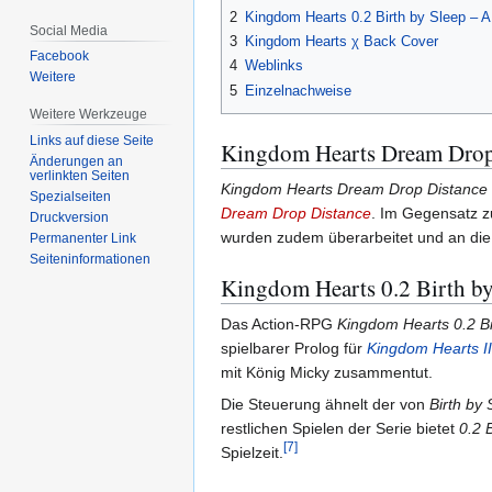
2
Kingdom Hearts 0.2 Birth by Sleep – 
Social Media
3
Kingdom Hearts χ Back Cover
Facebook
4
Weblinks
Weitere
5
Einzelnachweise
Weitere Werkzeuge
Links auf diese Seite
Kingdom Hearts Dream Drop
Änderungen an
verlinkten Seiten
Kingdom Hearts Dream Drop Distance
Spezialseiten
Dream Drop Distance
. Im Gegensatz zu
Druckversion
wurden zudem überarbeitet und an di
Permanenter Link
Seiten­­informationen
Kingdom Hearts 0.2 Birth by
Das Action-RPG
Kingdom Hearts 0.2 Bi
spielbarer Prolog für
Kingdom Hearts II
mit König Micky zusammentut.
Die Steuerung ähnelt der von
Birth by 
restlichen Spielen der Serie bietet
0.2 
[
7
]
Spielzeit.