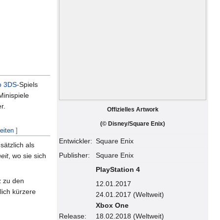
o 3DS
-Spiels
Minispiele
r.
Offizielles Artwork
(© Disney/Square Enix)
eiten
]
Entwickler:
Square Enix
sätzlich als
Publisher:
Square Enix
eit
, wo sie sich
PlayStation 4
z zu den
12.01.2017
lich kürzere
24.01.2017 (Weltweit)
Xbox One
Release:
18.02.2018 (Weltweit)