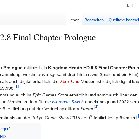
Nicht 
Lesen
Bearbeiten
Quelltext bearbe
.8 Final Chapter Prologue
er Prologue
(stilisiert als
Kingdom Hearts HD II.8 Final Chapter Prol
sammlung, welche aus insgesamt drei Titeln (zwei Spiele und ein Film)
als auch digital erhältlich, die
Xbox One
-Version ist lediglich digital kä
[
1
]
 59,99€.
sammlung auch im
Epic Games Store
erhältlich und somit auch über den 
loud-Version zudem für die
Nintendo Switch
angekündigt und 2022 veröff
[
4
]
röffentlichung auf der Vertriebsplattform
Steam
.
[
rstmals auf der
Tokyo Game Show 2015
der Öffentlichkeit präsentiert.
 HD