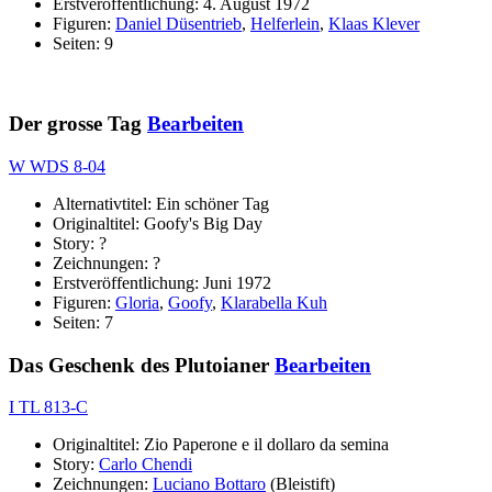
Erstveröffentlichung: 4. August 1972
Figuren:
Daniel Düsentrieb
,
Helferlein
,
Klaas Klever
Seiten: 9
Der grosse Tag
Bearbeiten
W WDS 8-04
Alternativtitel: Ein schöner Tag
Originaltitel: Goofy's Big Day
Story: ?
Zeichnungen: ?
Erstveröffentlichung: Juni 1972
Figuren:
Gloria
,
Goofy
,
Klarabella Kuh
Seiten: 7
Das Geschenk des Plutoianer
Bearbeiten
I TL 813-C
Originaltitel: Zio Paperone e il dollaro da semina
Story:
Carlo Chendi
Zeichnungen:
Luciano Bottaro
(Bleistift)