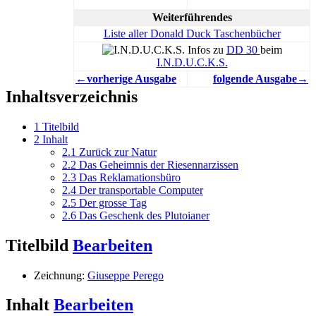
Weiterführendes
Liste aller Donald Duck Taschenbücher
Infos zu
DD 30
beim
I.N.D.U.C.K.S.
←vorherige Ausgabe
folgende Ausgabe→
Inhaltsverzeichnis
1
Titelbild
2
Inhalt
2.1
Zurück zur Natur
2.2
Das Geheimnis der Riesennarzissen
2.3
Das Reklamationsbüro
2.4
Der transportable Computer
2.5
Der grosse Tag
2.6
Das Geschenk des Plutoianer
Titelbild
Bearbeiten
Zeichnung:
Giuseppe Perego
Inhalt
Bearbeiten