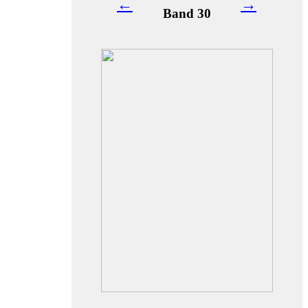
←
→
Band 30