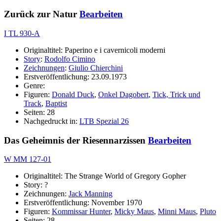
Zurück zur Natur
Bearbeiten
I TL 930-A
Originaltitel: Paperino e i cavernicoli moderni
Story
:
Rodolfo Cimino
Zeichnungen
:
Giulio Chierchini
Erstveröffentlichung: 23.09.1973
Genre:
Figuren:
Donald Duck
,
Onkel Dagobert
,
Tick, Trick und
Track
,
Baptist
Seiten: 28
Nachgedruckt in:
LTB Spezial 26
Das Geheimnis der Riesennarzissen
Bearbeiten
W MM 127-01
Originaltitel: The Strange World of Gregory Gopher
Story: ?
Zeichnungen:
Jack Manning
Erstveröffentlichung: November 1970
Figuren:
Kommissar Hunter
,
Micky Maus
,
Minni Maus
,
Pluto
Seiten: 28