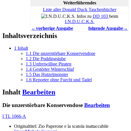
Weiterführendes
Liste aller Donald Duck Taschenbücher
Infos zu
DD 103
beim
I.N.D.U.C.K.S.
←vorherige Ausgabe
folgende Ausgabe→
Inhaltsverzeichnis
1
Inhalt
1.1
Die unzerstörbare Konservendose
1.2
Die Puddingstube
1.3
Unfreiwillige Piraten
1.4
Gestörter Winterschlaf
1.5
Das Hutzelmonster
1.6
Reporter ohne Furcht und Tadel
Inhalt
Bearbeiten
Die unzerstörbare Konservendose
Bearbeiten
I TL 1066-A
Originaltitel: Zio Paperone e la scatola inattaccabile