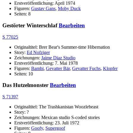
Erstveröffentlichung: April 1974
Figuren:
Gustav Gans
,
Moby Duck
Seiten: 8
Gestörter Winterschlaf
Bearbeiten
S 77025
Originaltitel: Brer Bear's Summer-time Hibernation
Story:
Ed Nofziger
Zeichnungen:
Jaime Diaz Studio
Erstveröffentlichung: 7. Mai 1978
Figuren:
Bambi
,
Gevatter Bär
,
Gevatter Fuchs
,
Klopfer
Seiten: 10
Das Hutzelmonster
Bearbeiten
S 71397
Originaltitel: The Trashkanistan Woozlebeast
Story: ?
Zeichnungen: Mexican studio S-coded stories
Erstveröffentlichung: 23. Juli 1972
Figuren:
Goofy
,
Supergoof