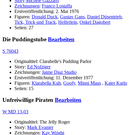
Story
:
Michele Gazzarri
Zeichnungen
:
Franco Lostaffa
Erstveröffentlichung: 2. Mai 1976
Figuren:
Donald Duck
,
Gustav Gans
,
Daniel Düsentrieb
,
Tick, Trick und Track
,
Helferlein
,
Onkel Dagobert
Seiten: 27
Die Puddingstube
Bearbeiten
S 76043
Originaltitel: Clarabelle's Pudding Parlor
Story:
Ed Nofziger
Zeichnungen:
Jaime Diaz Studio
Erstveröffentlichung: 11. Dezember 1977
Figuren:
Klarabella Kuh
,
Goofy
,
Minni Maus
,
Kater Karlo
Seiten: 15
Unfreiwillige Piraten
Bearbeiten
W MD 13-03
Originaltitel: The Jelly Roger
Story:
Mark Evanier
Zeichnungen:
Kay Wright