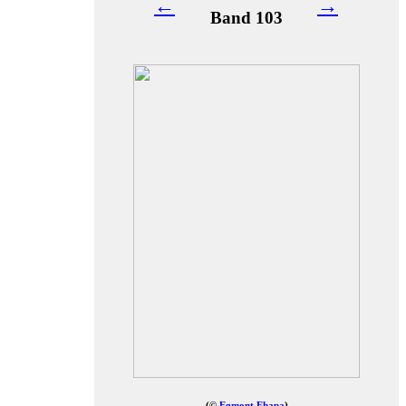
←
→
Band 103
(©
Egmont Ehapa
)