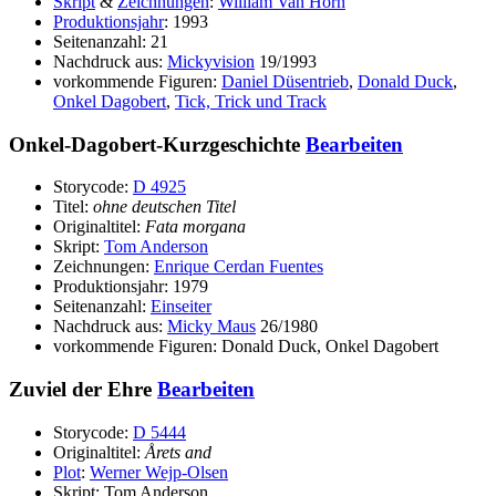
Skript
&
Zeichnungen
:
William Van Horn
Produktionsjahr
: 1993
Seitenanzahl: 21
Nachdruck aus:
Mickyvision
19/1993
vorkommende Figuren:
Daniel Düsentrieb
,
Donald Duck
,
Onkel Dagobert
,
Tick, Trick und Track
Onkel-Dagobert-Kurzgeschichte
Bearbeiten
Storycode:
D 4925
Titel:
ohne deutschen Titel
Originaltitel:
Fata morgana
Skript:
Tom Anderson
Zeichnungen:
Enrique Cerdan Fuentes
Produktionsjahr: 1979
Seitenanzahl:
Einseiter
Nachdruck aus:
Micky Maus
26/1980
vorkommende Figuren: Donald Duck, Onkel Dagobert
Zuviel der Ehre
Bearbeiten
Storycode:
D 5444
Originaltitel:
Årets and
Plot
:
Werner Wejp-Olsen
Skript: Tom Anderson