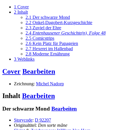
1
Cover
2
Inhalt
2.1
Der schwarze Mond
2.2
Onkel-Dagobert-Kurzgeschichte
2.3
Zuviel der Ehre
2.4
Entenhausener Geschichte(n), Folge 48
2.5
Comicstrips
2.6
Kein Platz für Papageien
2.7
Hexerei im Hallenbad
2.8
Moderne Ernährung
3
Weblinks
Cover
Bearbeiten
Zeichnung:
Michel Nadorp
Inhalt
Bearbeiten
Der schwarze Mond
Bearbeiten
Storycode
:
D 92207
Originaltitel:
Den sorte måne