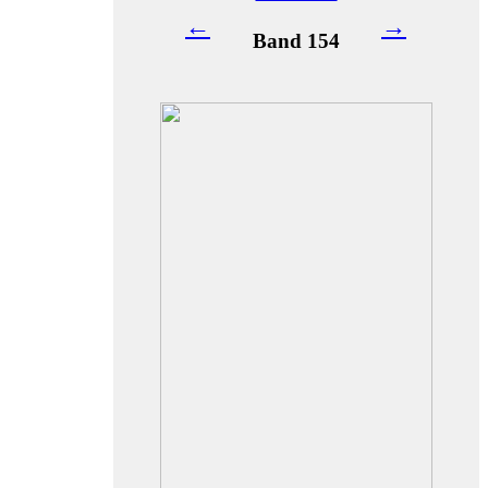
←
→
Band 154