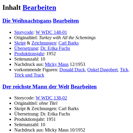
Inhalt
Bearbeiten
Die Weihnachtsgans
Bearbeiten
Storycode
:
W WDC 148-01
Originaltitel:
Turkey with All the Schemings
Skript
&
Zeichnungen
:
Carl Barks
Übersetzung
:
Dr. Erika Fuchs
Produktionsjahr
: 1952
Seitenanzahl: 10
Nachdruck aus:
Micky Maus
12/1953
vorkommende Figuren:
Donald Duck
,
Onkel Dagobert
,
Tick,
Trick und Track
Der reichste Mann der Welt
Bearbeiten
Storycode:
W WDC 138-02
Originaltitel:
ohne Titel
Skript & Zeichnungen: Carl Barks
Übersetzung: Dr. Erika Fuchs
Produktionsjahr: 1951
Seitenanzahl: 10
Nachdruck aus: Micky Maus 10/1952