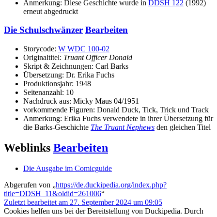
Anmerkung: Diese Geschichte wurde in
DDSH 122
(1992)
erneut abgedruckt
Die Schulschwänzer
Bearbeiten
Storycode:
W WDC 100-02
Originaltitel:
Truant Officer Donald
Skript & Zeichnungen: Carl Barks
Übersetzung: Dr. Erika Fuchs
Produktionsjahr: 1948
Seitenanzahl: 10
Nachdruck aus: Micky Maus 04/1951
vorkommende Figuren: Donald Duck, Tick, Trick und Track
Anmerkung: Erika Fuchs verwendete in ihrer Übersetzung für
die Barks-Geschichte
The Truant Nephews
den gleichen Titel
Weblinks
Bearbeiten
Die Ausgabe im Comicguide
Abgerufen von „
https://de.duckipedia.org/index.php?
title=DDSH_11&oldid=261006
“
Zuletzt bearbeitet am 27. September 2024 um 09:05
Cookies helfen uns bei der Bereitstellung von Duckipedia. Durch