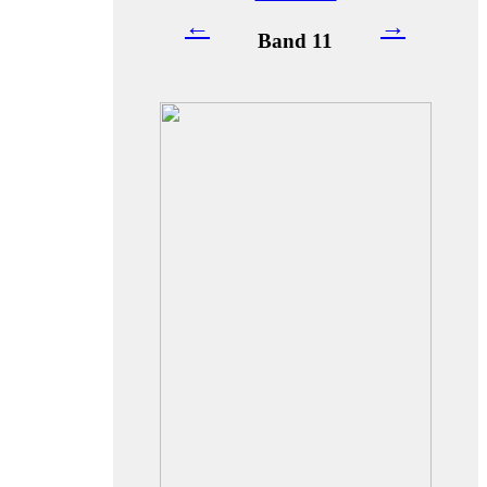
←
→
Band 11