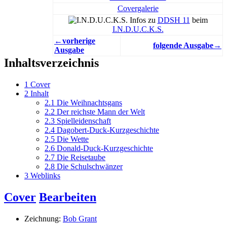
Covergalerie
Infos zu
DDSH 11
beim
I.N.D.U.C.K.S.
←vorherige
folgende Ausgabe→
Ausgabe
Inhaltsverzeichnis
1
Cover
2
Inhalt
2.1
Die Weihnachtsgans
2.2
Der reichste Mann der Welt
2.3
Spielleidenschaft
2.4
Dagobert-Duck-Kurzgeschichte
2.5
Die Wette
2.6
Donald-Duck-Kurzgeschichte
2.7
Die Reisetaube
2.8
Die Schulschwänzer
3
Weblinks
Cover
Bearbeiten
Zeichnung:
Bob Grant