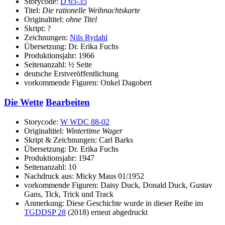
Storycode:
D 65-35
Titel:
Die rationelle Weihnachtskarte
Originaltitel:
ohne Titel
Skript: ?
Zeichnungen:
Nils Rydahl
Übersetzung: Dr. Erika Fuchs
Produktionsjahr: 1966
Seitenanzahl: ½ Seite
deutsche Erstveröffentlichung
vorkommende Figuren: Onkel Dagobert
Die Wette
Bearbeiten
Storycode:
W WDC 88-02
Originaltitel:
Wintertime Wager
Skript & Zeichnungen: Carl Barks
Übersetzung: Dr. Erika Fuchs
Produktionsjahr: 1947
Seitenanzahl: 10
Nachdruck aus: Micky Maus 01/1952
vorkommende Figuren: Daisy Duck, Donald Duck, Gustav
Gans, Tick, Trick und Track
Anmerkung: Diese Geschichte wurde in dieser Reihe im
TGDDSP 28
(2018) erneut abgedruckt