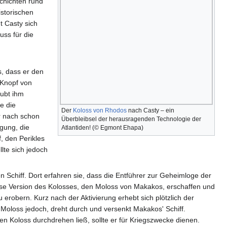
chichten rund
istorischen
t Casty sich
uss für die
s, dass er den
 Knopf von
ubt ihm
e die
Der
Koloss von Rhodos
nach Casty – ein
r nach schon
Überbleibsel der herausragenden Technologie der
gung, die
Atlantiden! (© Egmont Ehapa)
, den Perikles
lte sich jedoch
n Schiff. Dort erfahren sie, dass die Entführer zur Geheimloge der
öse Version des Kolosses, den Moloss von Makakos, erschaffen und
 erobern. Kurz nach der Aktivierung erhebt sich plötzlich der
 Moloss jedoch, dreht durch und versenkt Makakos' Schiff.
en Koloss durchdrehen ließ, sollte er für Kriegszwecke dienen.