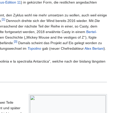
s-Edition 11
) in gekürzter Form, die restlichen angedachten
nnt, den Zyklus wohl nie mehr umsetzen zu wollen, auch weil einige
[
1
]
n.
Dennoch drehte sich der Wind bereits 2016 wieder. Mit
Die
erraschend der nächste Teil der Reihe in einer, so Casty, dem
lte fortgesetzt werden, 2018 erwähnte Casty in einem
Bertel-
ten Geschichte („Mickey Mouse and the vestiges of Z“), fügte
[
3
]
 befände.
Damals scheint das Projekt auf Eis gelegt worden zu
htungswechsel im
Topolino
gab (neuer Chefredakteur
Alex Bertani
).
inia e la spectralia Antarctica“, welche nach der bislang längsten
wei Teile
ht und später