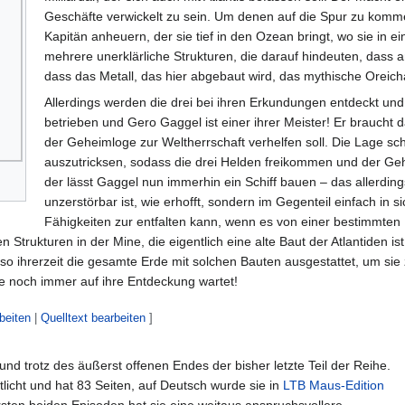
Geschäfte verwickelt zu sein. Um denen auf die Spur zu komme
Kapitän anheuern, der sie tief in den Ozean bringt, wo sie in e
mehrere unerklärliche Strukturen, die darauf hindeuten, dass 
dass das Metall, das hier abgebaut wird, das mythische Oreichal
Allerdings werden die drei bei ihren Erkundungen entdeckt un
betrieben und Gero Gaggel ist einer ihrer Meister! Er braucht 
der Geheimloge zur Weltherrschaft verhelfen soll. Die Lage sch
auszutricksen, sodass die drei Helden freikommen und der Geh
der lässt Gaggel nun immerhin ein Schiff bauen – das allerdi
unzerstörbar ist, wie erhofft, sondern im Gegenteil einfach in s
Fähigkeiten zur entfalten kann, wenn es von einer bestimmten
n Strukturen in der Mine, die eigentlich eine alte Baut der Atlantiden i
lso ihrerzeit die gesamte Erde mit solchen Bauten ausgestattet, um si
e noch immer auf ihre Entdeckung wartet!
beiten
|
Quelltext bearbeiten
]
e und trotz des äußerst offenen Endes der bisher letzte Teil der Reihe.
licht und hat 83 Seiten, auf Deutsch wurde sie in
LTB Maus-Edition
sten beiden Episoden hat sie eine weitaus anspruchsvollere