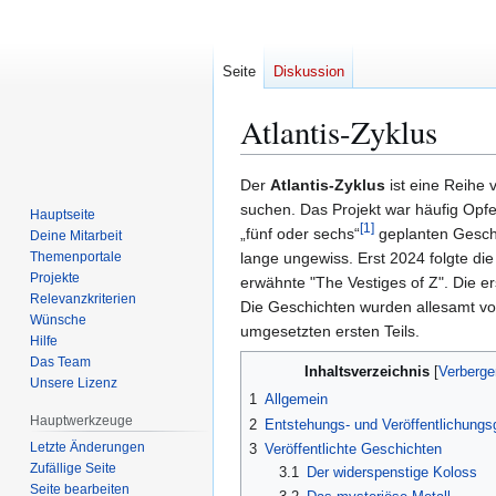
Seite
Diskussion
Atlantis-Zyklus
Zur
Zur
Der
Atlantis-Zyklus
ist eine Reihe
Navigation
Suche
suchen. Das Projekt war häufig Opfe
Hauptseite
[
1
]
springen
springen
„fünf oder sechs“
geplanten Geschic
Deine Mitarbeit
Themenportale
lange ungewiss. Erst 2024 folgte die
Projekte
erwähnte "The Vestiges of Z". Die e
Relevanzkriterien
Die Geschichten wurden allesamt v
Wünsche
umgesetzten ersten Teils.
Hilfe
Das Team
Inhaltsverzeichnis
Unsere Lizenz
1
Allgemein
Hauptwerkzeuge
2
Entstehungs- und Veröffentlichungs
Letzte Änderungen
3
Veröffentlichte Geschichten
Zufällige Seite
3.1
Der widerspenstige Koloss
Seite bearbeiten