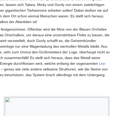
n, lassen sich Tabea, Micky und Goofy von einem zwielichtigen
iner gigantischen Tiefseemine arbeiten sollen! Dabei stoßen sie auf
an dem Ort schon einmal Menschen waren. Es stellt sich heraus,
kos der Atlantiden ist!
d festgenommen. Offenbar wird die Mine von der Blauen Orchidee
das Oreichalkos, um daraus eine unzerstörbare Flotte zu bauen, die
eint verzweifelt, doch Goofy schafft es, die Geheimbündler
eimloge nur eine Wagenladung des wertvollen Metalls bleibt. Aus
ngs, sehr zum Unmut des Großmeisters der Loge, überhaupt nicht so
ich zusammenfällt! Es stellt sich heraus, dass das Metall seine
 Energie durchflossen wird, welche entlang der sogenannten
Ley-
st – genau wie viele andere seltsame Strukturen, wie die Steine von
e zu beschützen, das System brach allerdings mit dem Untergang