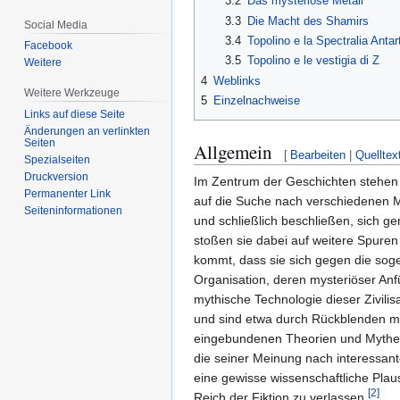
3.2
Das mysteriöse Metall
3.3
Die Macht des Shamirs
Social Media
3.4
Topolino e la Spectralia Antar
Facebook
3.5
Topolino e le vestigia di Z
Weitere
4
Weblinks
Weitere Werkzeuge
5
Einzelnachweise
Links auf diese Seite
Änderungen an verlinkten
Seiten
Allgemein
[
Bearbeiten
|
Quelltex
Spezialseiten
Druckversion
Im Zentrum der Geschichten stehen Ta
Permanenter Link
auf die Suche nach verschiedenen M
Seiten­­informationen
und schließlich beschließen, sich 
stoßen sie dabei auf weitere Spuren
kommt, dass sie sich gegen die so
Organisation, deren mysteriöser Anfü
mythische Technologie dieser Zivili
und sind etwa durch Rückblenden mi
eingebundenen Theorien und Mythen
die seiner Meinung nach interessan
eine gewisse wissenschaftliche Plaus
[
2
]
Reich der Fiktion zu verlassen.