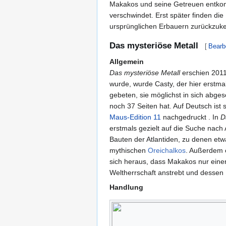
Makakos und seine Getreuen entkomm
verschwindet. Erst später finden di
ursprünglichen Erbauern zurückzukeh
Das mysteriöse Metall
[
Bearb
Allgemein
Das mysteriöse Metall
erschien 2011
wurde, wurde Casty, der hier erstma
gebeten, sie möglichst in sich abges
noch 37 Seiten hat. Auf Deutsch ist 
Maus-Edition 11
nachgedruckt . In
D
erstmals gezielt auf die Suche nach
Bauten der Atlantiden, zu denen et
mythischen
Oreichalkos
. Außerdem e
sich heraus, dass Makakos nur einer
Weltherrschaft anstrebt und dessen I
Handlung