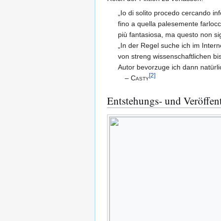
„Io di solito procedo cercando inf
fino a quella palesemente farlocc
più fantasiosa, ma questo non sig
„In der Regel suche ich im Inte
von streng wissenschaftlichen bis
Autor bevorzuge ich dann natürlic
[
2
]
–
Casty
Entstehungs- und Veröffen