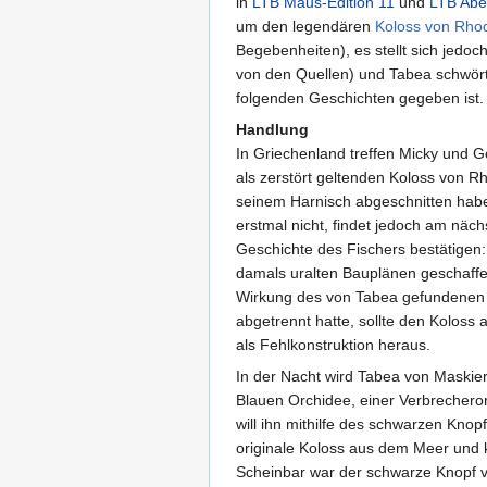
in
LTB Maus-Edition 11
und
LTB Abe
um den legendären
Koloss von Rho
Begebenheiten), es stellt sich jedoch
von den Quellen) und Tabea schwört 
folgenden Geschichten gegeben ist.
Handlung
In Griechenland treffen Micky und Go
als zerstört geltenden Koloss von 
seinem Harnisch abgeschnitten habe
erstmal nicht, findet jedoch am näc
Geschichte des Fischers bestätigen:
damals uralten Bauplänen geschaffen
Wirkung des von Tabea gefundenen b
abgetrennt hatte, sollte den Koloss
als Fehlkonstruktion heraus.
In der Nacht wird Tabea von Maskiert
Blauen Orchidee, einer Verbrechero
will ihn mithilfe des schwarzen Knop
originale Koloss aus dem Meer und k
Scheinbar war der schwarze Knopf vo