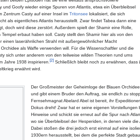
y und Goofy wieder einige Spuren von Atlantis, etwa ein Überbleibsel
en Zentrum Casty auf einer Insel im
Tritonsee
lokalisiert, die sich
icht als eigentliches Atlantis herausstellt. Zwar findet Tabea dann eine
gt, doch wird diese zerstört. Außerdem spielt der Shamir eine Rolle,
Tempel erbaut haben soll. Casty stellt den Shamir hier als von den
der einen laserähnlichen Strahl mit außergewöhnlicher Macht
Orchidee als Waffe verwenden will. Für die Wissenschaftler und die
sty sich unter anderem von den teilweise wilden Theorien rund ums
[
2
]
m Jahre 1938 inspirieren.
Schließlich bleibt noch zu erwähnen, dass
eltkrieg erwähnt wird.
Der Großmeister der Geheimloge der Blauen Orchidee is
und gibt einem Bruder den Auftrag, sie endlich zu sto
Fernsehmagnat Abelard Abel ist bereit, ihr Expedition
Dokus dreht! Zwar hat er seine eigenen Vorstellungen 
Hinweise und schickt sie erneut auf die Spur nach Atlan
wo sie Überbleibsel der Hesperiden, in denen viele die
Dabei stoßen die drei jedoch erst einmal auf eine isolie
1930ern herausstellt, bei dem die perfekte Stadt geba