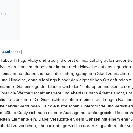
tica
t bearbeiten
]
bea Trifftig, Micky und Goofy, die erst einmal zufällig aufeinander tre
ysterien machen, dabei aber immer mehr Hinweise auf das legendäre A
gemeinsam auf die Suche nach der untergegangenen Stadt zu machen. I
 und Hinweise, ohne allerdings bisher den eigentlichen Ort gefunden z
genannte „Geheimloge der Blauen Orchidee“ behaupten müssen, einer
hrer die Weltherrschaft anstrebt und ebenfalls nach Atlantis sucht, um 
sation anzueignen. Die Geschichten stehen in einer recht engen Kontinu
teinander verbunden. Für die historischen Hintergründe und verschie
 stützte Casty sich nach eigener Aussage auf umfangreiche Recherc
testen Elemente ein. Dabei versuchte er, dem Ganzen mit einem eher „
ibilität zu verleihen, ohne allerdings wirklich daran zu glauben oder v