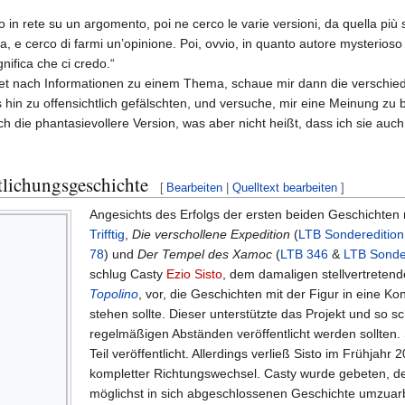
o in rete su un argomento, poi ne cerco le varie versioni, da quella più 
a, e cerco di farmi un’opinione. Poi, ovvio, in quanto autore mysterioso 
nifica che ci credo.“
rnet nach Informationen zu einem Thema, schaue mir dann die verschie
 hin zu offensichtlich gefälschten, und versuche, mir eine Meinung zu b
h die phantasievollere Version, was aber nicht heißt, dass ich sie auch
tlichungsgeschichte
[
Bearbeiten
|
Quelltext bearbeiten
]
Angesichts des Erfolgs der ersten beiden Geschichten 
Trifftig
,
Die verschollene Expedition
(
LTB Sonderedition
78
) und
Der Tempel des Xamoc
(
LTB 346
&
LTB Sonde
schlug Casty
Ezio Sisto
, dem damaligen stellvertreten
Topolino
, vor, die Geschichten mit der Figur in eine Kon
stehen sollte. Dieser unterstützte das Projekt und so s
regelmäßigen Abständen veröffentlicht werden sollten
Teil veröffentlicht. Allerdings verließ Sisto im Frühjahr
kompletter Richtungswechsel. Casty wurde gebeten, den 
möglichst in sich abgeschlossenen Geschichte umzuarbe