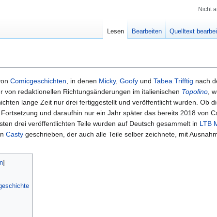
Nicht 
Lesen
Bearbeiten
Quelltext bearbe
 von
Comicgeschichten
, in denen
Micky
,
Goofy
und
Tabea Trifftig
nach d
r von redaktionellen Richtungsänderungen im italienischen
Topolino
, 
hten lange Zeit nur drei fertiggestellt und veröffentlicht wurden. Ob 
 Fortsetzung und daraufhin nur ein Jahr später das bereits 2018 von C
rsten drei veröffentlichten Teile wurden auf Deutsch gesammelt in
LTB M
on
Casty
geschrieben, der auch alle Teile selber zeichnete, mit Ausna
geschichte