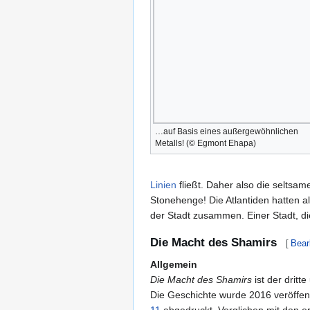
…auf Basis eines außergewöhnlichen
Metalls! (© Egmont Ehapa)
Linien
fließt. Daher also die seltsame
Stonehenge! Die Atlantiden hatten a
der Stadt zusammen. Einer Stadt, di
Die Macht des Shamirs
[
Bear
Allgemein
Die Macht des Shamirs
ist der dritt
Die Geschichte wurde 2016 veröffent
11
abgedruckt. Verglichen mit den er