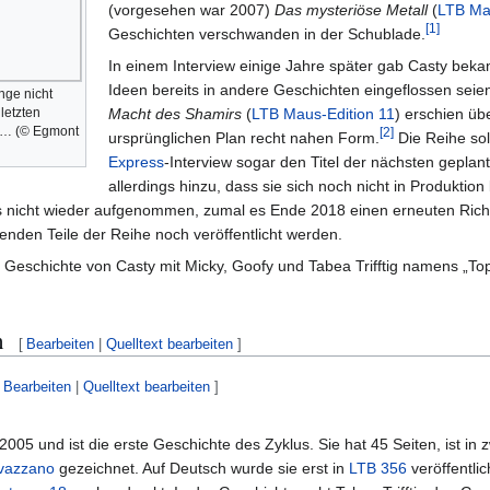
(vorgesehen war 2007)
Das mysteriöse Metall
(
LTB Mau
[
1
]
Geschichten verschwanden in der Schublade.
In einem Interview einige Jahre später gab Casty beka
Ideen bereits in andere Geschichten eingeflossen seie
nge nicht
 letzten
Macht des Shamirs
(
LTB Maus-Edition 11
) erschien üb
en… (© Egmont
[
2
]
ursprünglichen Plan recht nahen Form.
Die Reihe sol
Express
-Interview sogar den Titel der nächsten geplan
allerdings hinzu, dass sie sich noch nicht in Produktion
us nicht wieder aufgenommen, zumal es Ende 2018 einen erneuten Ric
enden Teile der Reihe noch veröffentlicht werden.
Geschichte von Casty mit Micky, Goofy und Tabea Trifftig namens „Topol
n
[
Bearbeiten
|
Quelltext bearbeiten
]
Bearbeiten
|
Quelltext bearbeiten
]
005 und ist die erste Geschichte des Zyklus. Sie hat 45 Seiten, ist in z
avazzano
gezeichnet. Auf Deutsch wurde sie erst in
LTB 356
veröffentlic