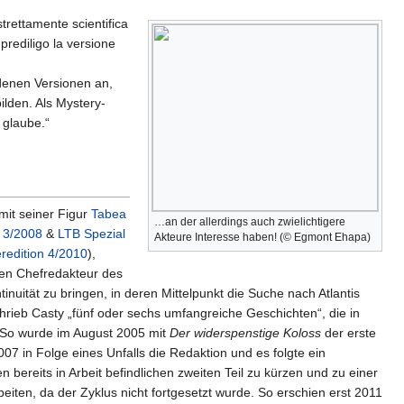
strettamente scientifica
prediligo la versione
denen Versionen an,
ilden. Als Mystery-
 glaube.“
mit seiner Figur
Tabea
…an der allerdings auch zwielichtigere
 3/2008
&
LTB Spezial
Akteure Interesse haben! (© Egmont Ehapa)
redition 4/2010
),
den Chefredakteur des
tinuität zu bringen, in deren Mittelpunkt die Suche nach Atlantis
chrieb Casty „fünf oder sechs umfangreiche Geschichten“, die in
. So wurde im August 2005 mit
Der widerspenstige Koloss
der erste
 2007 in Folge eines Unfalls die Redaktion und es folgte ein
bereits in Arbeit befindlichen zweiten Teil zu kürzen und zu einer
iten, da der Zyklus nicht fortgesetzt wurde. So erschien erst 2011