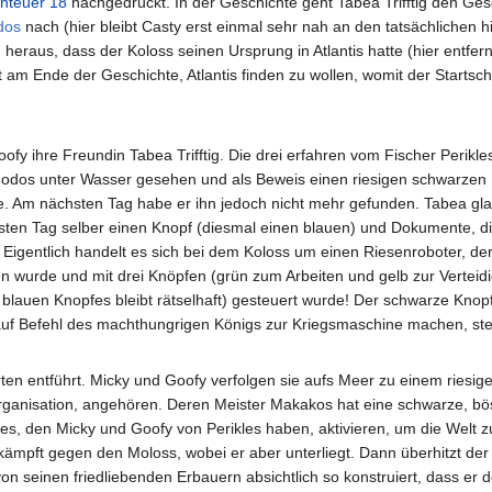
nteuer 18
nachgedruckt. In der Geschichte geht Tabea Trifftig den Ges
dos
nach (hier bleibt Casty erst einmal sehr nah an den tatsächlichen h
 heraus, dass der Koloss seinen Ursprung in Atlantis hatte (hier entfern
am Ende der Geschichte, Atlantis finden zu wollen, womit der Startsch
ofy ihre Freundin Tabea Trifftig. Die drei erfahren vom Fischer Perikle
Rhodos unter Wasser gesehen und als Beweis einen riesigen schwarzen
. Am nächsten Tag habe er ihn jedoch nicht mehr gefunden. Tabea gla
hsten Tag selber einen Knopf (diesmal einen blauen) und Dokumente, di
 Eigentlich handelt es sich bei dem Koloss um einen Riesenroboter, de
 wurde und mit drei Knöpfen (grün zum Arbeiten und gelb zur Verteidi
lauen Knopfes bleibt rätselhaft) gesteuert wurde! Der schwarze Knopf
 auf Befehl des machthungrigen Königs zur Kriegsmaschine machen, stel
en entführt. Micky und Goofy verfolgen sie aufs Meer zu einem riesige
rganisation, angehören. Deren Meister Makakos hat eine schwarze, b
fes, den Micky und Goofy von Perikles haben, aktivieren, um die Welt zu
ämpft gegen den Moloss, wobei er aber unterliegt. Dann überhitzt der
n seinen friedliebenden Erbauern absichtlich so konstruiert, dass er d