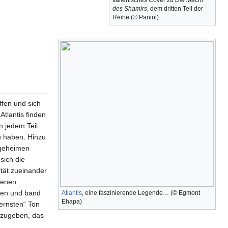
Italienisches Cover zu
Die Macht
des Shamirs
, dem dritten Teil der
Reihe (© Panini)
ffen und sich
tlantis finden
n jedem Teil
u haben. Hinzu
 geheimen
sich die
ität zueinander
denen
hen und band
Atlantis
, eine faszinierende Legende… (© Egmont
Ehapa)
ernsten“ Ton
orzugeben, das