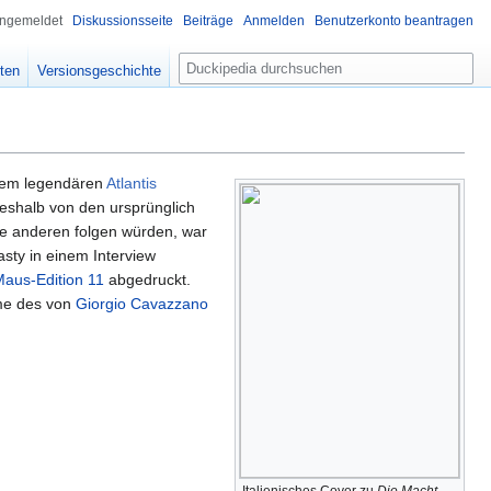
angemeldet
Diskussionsseite
Beiträge
Anmelden
Benutzerkonto beantragen
S
iten
Versionsgeschichte
u
c
h
e
em legendären
Atlantis
weshalb von den ursprünglich
die anderen folgen würden, war
asty in einem Interview
aus-Edition 11
abgedruckt.
hme des von
Giorgio Cavazzano