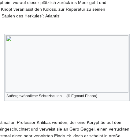
ein, worauf dieser plötzlich zurück ins Meer geht und
e Knopf veranlasst den Koloss, zur Reparatur zu seinen
Säulen des Herkules“: Atlantis!
Außergewöhnliche Schutzbauten… (© Egmont Ehapa)
rstmal an Professor Kritikas wenden, der eine Koryphäe auf dem
ingeschüchtert und verweist sie an Gero Gaggel, einen verrückten
erstmal einen sehr verwirrten Eindruck, doch er scheint in große