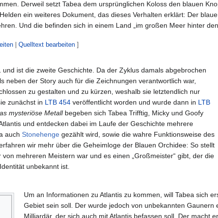
en. Derweil setzt Tabea dem ursprünglichen Koloss den blauen Knopf 
e Helden ein weiteres Dokument, das dieses Verhalten erklärt: Der blau
ren. Und die befinden sich in einem Land „im großen Meer hinter den 
eiten
|
Quelltext bearbeiten
]
 und ist die zweite Geschichte. Da der Zyklus damals abgebrochen
ls neben der Story auch für die Zeichnungen verantwortlich war,
chlossen zu gestalten und zu kürzen, weshalb sie letztendlich nur
sie zunächst in
LTB 454
veröffentlicht worden und wurde dann in
LTB
as mysteriöse Metall
begeben sich Tabea Trifftig, Micky und Goofy
 Atlantis und entdecken dabei im Laufe der Geschichte mehrere
wa auch
Stonehenge
gezählt wird, sowie die wahre Funktionsweise des
rfahren wir mehr über die Geheimloge der Blauen Orchidee: So stellt
 von mehreren Meistern war und es einen „Großmeister“ gibt, der die
dentität unbekannt ist.
Um an Informationen zu Atlantis zu kommen, will Tabea sich e
Gebiet sein soll. Der wurde jedoch von unbekannten Gaunern e
Milliardär, der sich auch mit Atlantis befassen soll. Der macht 