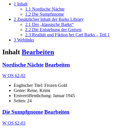
1
Inhalt
1.1
Nordische Nächte
1.2
Die Sumpfgnome
2
Zusätzlicher Inhalt der Barks Library
2.1
Der „klassische Barks“
2.2
Die Entstehung der Gnixen
2.3
Realität und Fiktion bei Carl Barks – Teil 1
3
Weblinks
Inhalt
Bearbeiten
Nordische Nächte
Bearbeiten
W OS 62-02
Englischer Titel: Frozen Gold
Genre: Reise, Krimi
Erstveröffentlichung: Januar 1945
Seiten: 24
Die Sumpfgnome
Bearbeiten
W OS 62-03