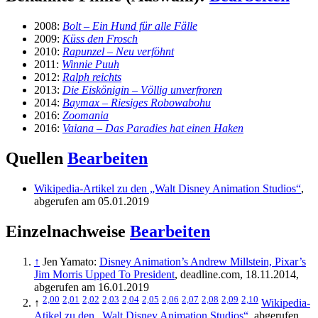
2008:
Bolt – Ein Hund für alle Fälle
2009:
Küss den Frosch
2010:
Rapunzel – Neu verföhnt
2011:
Winnie Puuh
2012:
Ralph reichts
2013:
Die Eiskönigin – Völlig unverfroren
2014:
Baymax – Riesiges Robowabohu
2016:
Zoomania
2016:
Vaiana – Das Paradies hat einen Haken
Quellen
Bearbeiten
Wikipedia-Artikel zu den „Walt Disney Animation Studios“
,
abgerufen am 05.01.2019
Einzelnachweise
Bearbeiten
↑
Jen Yamato:
Disney Animation’s Andrew Millstein, Pixar’s
Jim Morris Upped To President
, deadline.com, 18.11.2014,
abgerufen am 16.01.2019
2,00
2,01
2,02
2,03
2,04
2,05
2,06
2,07
2,08
2,09
2,10
↑
Wikipedia-
Atikel zu den „Walt Disney Animation Studios“
, abgerufen