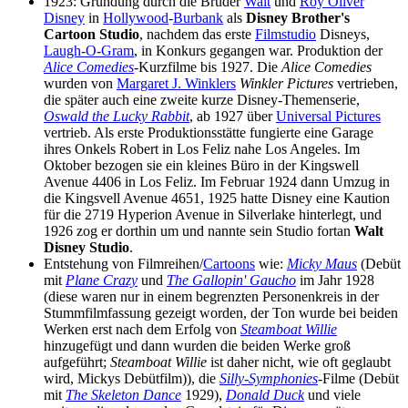
1923: Gründung durch die Brüder
Walt
und
Roy Oliver
Disney
in
Hollywood
-
Burbank
als
Disney Brother's
Cartoon Studio
, nachdem das erste
Filmstudio
Disneys,
Laugh-O-Gram
, in Konkurs gegangen war. Produktion der
Alice Comedies
-Kurzfilme bis 1927. Die
Alice Comedies
wurden von
Margaret J. Winklers
Winkler Pictures
vertrieben,
die später auch eine zweite kurze Disney-Themenserie,
Oswald the Lucky Rabbit
, ab 1927 über
Universal Pictures
vertrieb. Als erste Produktionsstätte fungierte eine Garage
ihres Onkels Robert in Los Feliz nahe Los Angeles. Im
Oktober bezogen sie ein kleines Büro in der Kingswell
Avenue 4406 in Los Feliz. Im Februar 1924 dann Umzug in
die Kingsvell Avenue 4651, 1925 hatte Disney eine Kaution
für die 2719 Hyperion Avenue in Silverlake hinterlegt, und
1926 zog er dorthin um und nannte sein Studio fortan
Walt
Disney Studio
.
Entstehung von Filmreihen/
Cartoons
wie:
Micky Maus
(Debüt
mit
Plane Crazy
und
The Gallopin' Gaucho
im Jahr 1928
(diese waren nur in einem begrenzten Personenkreis in der
Stummfilmfassung gezeigt worden, der Ton wurde bei beiden
Werken erst nach dem Erfolg von
Steamboat Willie
hinzugefügt und dann wurden die beiden Werke groß
aufgeführt;
Steamboat Willie
ist daher nicht, wie oft geglaubt
wird, Mickys Debütfilm)), die
Silly-Symphonies
-Filme (Debüt
mit
The Skeleton Dance
1929),
Donald Duck
und viele