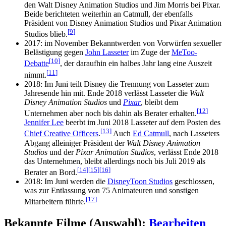
den Walt Disney Animation Studios und Jim Morris bei Pixar.
Beide berichteten weiterhin an Catmull, der ebenfalls
Präsident von Disney Animation Studios und Pixar Animation
[
9
]
Studios blieb.
2017: im November Bekanntwerden von Vorwürfen sexueller
Belästigung gegen
John Lasseter
im Zuge der
MeToo-
[
10
]
Debatte
, der daraufhin ein halbes Jahr lang eine Auszeit
[
11
]
nimmt.
2018: Im Juni teilt Disney die Trennung von Lasseter zum
Jahresende hin mit. Ende 2018 verlässt Lasseter die
Walt
Disney Animation Studios
und
Pixar
, bleibt dem
[
12
]
Unternehmen aber noch bis dahin als Berater erhalten.
Jennifer Lee
beerbt im Juni 2018 Lasseter auf dem Posten des
[
13
]
Chief Creative Officers
.
Auch
Ed Catmull
, nach Lasseters
Abgang alleiniger Präsident der
Walt Disney Animation
Studios
und der
Pixar Animation Studios
, verlässt Ende 2018
das Unternehmen, bleibt allerdings noch bis Juli 2019 als
[
14
]
[
15
]
[
16
]
Berater an Bord.
2018: Im Juni werden die
DisneyToon Studios
geschlossen,
was zur Entlassung von 75 Animateuren und sonstigen
[
17
]
Mitarbeitern führte.
Bekannte Filme (Auswahl):
Bearbeiten