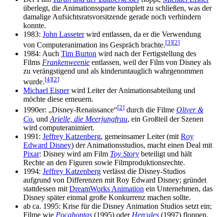
überlegt, die Animationssparte komplett zu schließen, was der
damalige Aufsichtsratsvorsitzende gerade noch verhindern
konnte.
1983:
John Lasseter
wird entlassen, da er die Verwendung
[
3
]
[
2
]
von Computeranimation ins Gespräch brachte.
1984: Auch
Tim Burton
wird nach der Fertigstellung des
Films
Frankenweenie
entlassen, weil der Film von Disney als
zu verängstigend und als kinderuntauglich wahrgenommen
[
4
]
[
2
]
wurde.
Michael Eisner
wird Leiter der Animationsabteilung und
möchte diese erneuern.
[
2
]
1990er: „Disney-Renaissance“
durch die Filme
Oliver &
Co.
und
Arielle, die Meerjungfrau
, ein Großteil der Szenen
wird computeranimiert.
1991:
Jeffrey Katzenberg
, gemeinsamer Leiter (mit
Roy
Edward Disney
) der Animationsstudios, macht einen Deal mit
Pixar
: Disney wird am Film
Toy Story
beteiligt und hält
Rechte an den Figuren sowie Filmproduktionsrechte.
1994:
Jeffrey Katzenberg
verlässt die Disney-Studios
aufgrund von Differenzen mit Roy Edward Disney; gründet
stattdessen mit
DreamWorks Animation
ein Unternehmen, das
Disney später einmal große Konkurrenz machen sollte.
ab ca. 1995: Krise für die Disney Animation Studios setzt ein;
Filme wie
Pocahontas
(1995) oder
Hercules
(1997) floppen.