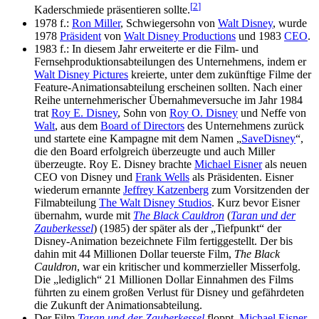
[
2
]
Kaderschmiede präsentieren sollte.
1978 f.:
Ron Miller
, Schwiegersohn von
Walt Disney
, wurde
1978
Präsident
von
Walt Disney Productions
und 1983
CEO
.
1983 f.: In diesem Jahr erweiterte er die Film- und
Fernsehproduktionsabteilungen des Unternehmens, indem er
Walt Disney Pictures
kreierte, unter dem zukünftige Filme der
Feature-Animationsabteilung erscheinen sollten. Nach einer
Reihe unternehmerischer Übernahmeversuche im Jahr 1984
trat
Roy E. Disney
, Sohn von
Roy O. Disney
und Neffe von
Walt
, aus dem
Board of Directors
des Unternehmens zurück
und startete eine Kampagne mit dem Namen „
SaveDisney
“,
die den Board erfolgreich überzeugte und auch Miller
überzeugte. Roy E. Disney brachte
Michael Eisner
als neuen
CEO von Disney und
Frank Wells
als Präsidenten. Eisner
wiederum ernannte
Jeffrey Katzenberg
zum Vorsitzenden der
Filmabteilung
The Walt Disney Studios
. Kurz bevor Eisner
übernahm, wurde mit
The Black Cauldron
(
Taran und der
Zauberkessel
) (1985) der später als der „Tiefpunkt“ der
Disney-Animation bezeichnete Film fertiggestellt. Der bis
dahin mit 44 Millionen Dollar teuerste Film,
The Black
Cauldron
, war ein kritischer und kommerzieller Misserfolg.
Die „lediglich“ 21 Millionen Dollar Einnahmen des Films
führten zu einem großen Verlust für Disney und gefährdeten
die Zukunft der Animationsabteilung.
Der Film
Taran und der Zauberkessel
floppt,
Michael Eisner