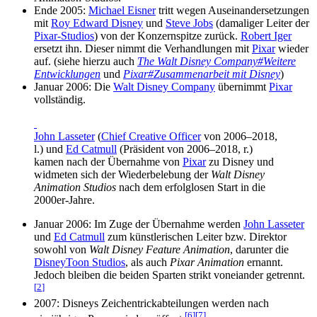
Ende 2005:
Michael Eisner
tritt wegen Auseinandersetzungen
mit
Roy Edward Disney
und
Steve Jobs
(damaliger Leiter der
Pixar-Studios
) von der Konzernspitze zurück.
Robert Iger
ersetzt ihn. Dieser nimmt die Verhandlungen mit
Pixar
wieder
auf. (siehe hierzu auch
The Walt Disney Company#Weitere
Entwicklungen
und
Pixar#Zusammenarbeit mit Disney
)
Januar 2006: Die
Walt Disney Company
übernimmt
Pixar
vollständig.
John Lasseter
(
Chief Creative Officer
von 2006–2018,
l.) und
Ed Catmull
(Präsident von 2006–2018, r.)
kamen nach der Übernahme von
Pixar
zu Disney und
widmeten sich der Wiederbelebung der
Walt Disney
Animation Studios
nach dem erfolglosen Start in die
2000er-Jahre.
Januar 2006: Im Zuge der Übernahme werden
John Lasseter
und
Ed Catmull
zum künstlerischen Leiter bzw. Direktor
sowohl von
Walt Disney Feature Animation
, darunter die
DisneyToon Studios
, als auch
Pixar Animation
ernannt.
Jedoch bleiben die beiden Sparten strikt voneiander getrennt.
[
2
]
2007: Disneys Zeichentrickabteilungen werden nach
[
6
]
[
7
]