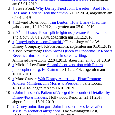
am 05.01.2019
↑
Steve Pond:
Why Disney Fired John Lasseter – And How
He Came Back to Heal the Studio
, 21.02.2014, abgerufen am
05.01.2019
↑
Edward Bovingdon:
Tim Burton: How Disney fired me
,
yahoo.com, 12.10.2012, abgerufen am 05.01.2019
5,0
5,1
↑
Disney-Pixar split heightens pressure for new hits
,
The Hour
, 30.01.2004, abgerufen am 19.12.2018
↑
[
http://kpolsson.com/disnehis/
Chronology of the Walt
Disney Company], KPolsson.com, abgerufen am 05.01.2019
↑
Josh Armstrong:
From Snow Queen to Pinocchio II: Robert
Reece’s animated adventures in screenwriting
,
Animatedviews.com, 22.04.2013, abgerufen am 05.01.2019
↑
Michael Lev-Ram:
A candid conversation with Pixar's
philosopher-king, Ed Catmull
, 31.12.2014, abgerufen am
16.01.2019
↑
Marc Graser:
Walt Disney Animation, Pixar Promote
Andrew Millstein, Jim Morris to President
, variety.com,
18.11.2014, abgerufen am 16.01.2019
↑
John Lasseter's Pattern of Alleged Misconduct Detailed by
Disney/Pixar Insiders
, Hollywood Reporter, 21.11.2017,
abgerufen am 15.01.2019
↑
Disney animation guru John Lasseter takes leave after
sexual misconduct allegations
, The Washington Post,