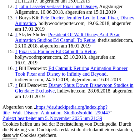
21.11.2017, abgerufen am 15.01.2019
↑
John Lasseter verlässt Pixar und Disney
, Augsburger
Allgemeine, 10.06.2018, abgerufen am 15.01.2019
↑
Borys Kit:
Pete Docter, Jennifer Lee to Lead Pixar, Disney
Animation
, hollywoodreporter.com, 19.06.2018, abgerufen
am 17.01.2019
↑
Skyler Shuler:
President Of Walt Disney And Pixar
Animation Studios Ed Catmull To Retire
, thedisinsider.com,
23.10.2018, abgerufen am 16.01.2019
↑
Pixar Co-Founder Ed Catmull to Retire
,
hollywoodreporter.com, 23.10.2018, abgerufen am
16.01.2019
↑
Bill Desowitz:
Ed Catmull: Retiring Animation Pioneer
Took Pixar and Disney to Infinity and Beyond
,
indiewire.com, 24.10.2018, abgerufen am 16.01.2019
↑
Bill Desowitz:
Disney Shuts Down Disneytoon Studios in
Glendale: Exclusive
, indiewire.com, 28.06.2018, abgerufen
am 17.01.2019
Abgerufen von „
https://de.duckipedia.org/index.php?
title=Walt_Disney_Animation_Studios&oldid=290447
“
Zuletzt bearbeitet am 5. November 2025 um 21:39
Cookies helfen uns bei der Bereitstellung von Duckipedia. Durch
die Nutzung von Duckipedia erklärst du dich damit einverstanden,
dass wir Cookies speichern.