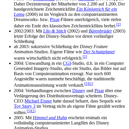
Daher Dezimierung der Mitarbeiter von 2.200 auf 1.200. Der
handgezeichnete Zeichentrickfilm
Ein Königreich für ein
Lama
(2000) ist im Vergleich zu den computeranimierten
Dreamworks- bzw.
Pixar
-Filmen unerfolgreich, viele riefen
[
2
]
daher ein Ende des klassischen Zeichentrickfilms herbei.
2002/2003: Mit
Lilo & Stitch
(2002) und
Bärenbrüder
(2003)
letzte Erfolge der Disney-Studios vor deren vorläufiger
Schließung
ab 2003: sukzessive Schließung der
Disney Feature
Animation
-Studios. Eigene Filme wie
Der Schatzplanet
[
2
]
waren wirtschaftlich nicht erfolgreich.
2004: Umwandlung in ein
CGI
-Studio, d.h. in ein Computer
Generated Imagery-Studio, also ein Studio, das Bilder nur auf
Basis von Computeranimation erzeugt. Nur noch 600
Angestellte waren nunmehr beschäftigt, die traditionelle
[
5
]
[
2
]
Animationsausrüstung wurde verkauft.
2004: Verhandlungen zwischen
Disney
und
Pixar
über eine
Verlängerung des Distributionsvertrags scheitern. Disney-
CEO
Michael Eisner
hatte darauf beharrt, dass Sequels wie
Toy Story 3
im Vertrag nicht als eigene Filme gezählt werden
[
5
]
[
2
]
sollten.
2005: Mit
Himmel und Huhn
erscheint erstmals ein
vollständig computeranimierter Langfilm des Disney
Animation-Studios.