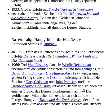
weitere; diese legen den Grundstein für Disneys späteren
Erfolg.
1933: Großer Erfolg mit
Die drei kleinen Schweinchen
erster abendfüllender Zeichentrickfilm
Schneewittchen und
die sieben Zwerge
, Beginn der „Goldenen Jahre der
[
2
]
Animation“
, jahrzehntelange Prägung der
Zeichentrickfilmlandschaft durch die Disney-Studios.
Das ehemalige Hauptgebäude der
Walt Disney
Animation Studios
in
Burbank
ab 1950: Trotz des Aufstrebens des Realfilms und Fernsehens:
Erfolge Disneys durch
101 Dalmatiner
,
Winnie Puuh
und
Das Dschungelbuch
1966: Tod
Walt Disneys
, danach:
Woolie Reitherman
übernmimmt die Animationsabteilung und ihm gelingt es, mit
Bernard und Bianca – Die Mäusepolizei
1977 wieder einen
großen Erfolg sowie eine
Oscarnominierung
erreichen. Die
Zeichner
Gary Goldman
und
John Pomeroy
und der
Drehbuchautor
Don Bluth
verlassen Disney und gründen ein
[
2
]
eigenes Studio, das Disney Konkurrenz macht.
Die
verbliebenen Mitarbeiter konzentrierten sich auf die
Fertigstellung von
Taran und der Zauberkessel
, der auf ein
älteres Publikum abzielte und die neuen Talente aus Disneys