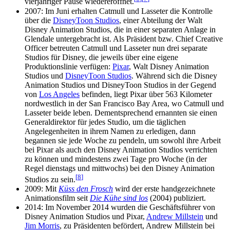
vierjähriger Pause wiedereröffnet.
2007: Im Juni erhalten Catmull und Lasseter die Kontrolle
über die
DisneyToon Studios
, einer Abteilung der Walt
Disney Animation Studios, die in einer separaten Anlage in
Glendale untergebracht ist. Als Präsident bzw. Chief Creative
Officer betreuten Catmull und Lasseter nun drei separate
Studios für Disney, die jeweils über eine eigene
Produktionslinie verfügen:
Pixar
, Walt Disney Animation
Studios und
DisneyToon Studios
. Während sich die Disney
Animation Studios und DisneyToon Studios in der Gegend
von
Los Angeles
befinden, liegt Pixar über 563 Kilometer
nordwestlich in der San Francisco Bay Area, wo Catmull und
Lasseter beide leben. Dementsprechend ernannten sie einen
Generaldirektor für jedes Studio, um die täglichen
Angelegenheiten in ihrem Namen zu erledigen, dann
begannen sie jede Woche zu pendeln, um sowohl ihre Arbeit
bei Pixar als auch den Disney Animation Studios verrichten
zu können und mindestens zwei Tage pro Woche (in der
Regel dienstags und mittwochs) bei den Disney Animation
[
8
]
Studios zu sein.
2009: Mit
Küss den Frosch
wird der erste handgezeichnete
Animationsfilm seit
Die Kühe sind los
(2004) publiziert.
2014: Im November 2014 wurden die Geschäftsführer von
Disney Animation Studios und Pixar,
Andrew Millstein
und
Jim Morris
, zu Präsidenten befördert, Andrew Millstein bei