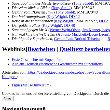
Supergoof und der Meisterhypnotiseur
(
Tony Strobl
), MM 1972
Die schrecklichen Bilder
(
Tony Strobl
), MM 1969/43
Gefahr vom Planeten Piwi
(
Tony Strobl
), MM 1970/48
Der Weltraumgärtner
(
Kay Wright
),
DD 12
Reise in die Vergangenheit
(
Kay Wright
), MM 1972/27,
DD 2
Der goldene Fluss
(
Kay Wright
),
DD 48
Supergoof gegen Mr. X
(
Werner Wejp-Olsen
,
Jim Kenner
/
Josep
Nur mal kurz die Welt retten
(
Augusto Macchetto
/
Lucio Leoni
)
Die Liga der Superhelden
,
Gérson Luiz Borlotti Teixeira
und
R
Weblinks
[
Bearbeiten
|
Quelltext bearbeite
Erste Geschichte mit Superalfons
Alle auf Deutsch erschienene Geschichten mit Superalfons
Abgerufen von „
https://de.duckipedia.org/index.php?title=Superalf
Kategorie
:
Figur (Maus-Universum)
Cookies helfen uns bei der Bereitstellung von Duckipedia. Durch die
Okay
Navigationsmenü