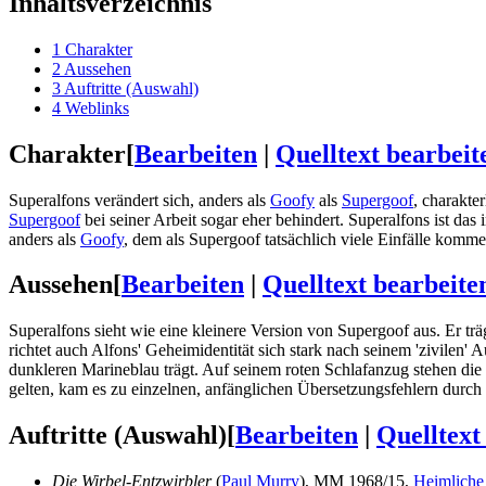
Inhaltsverzeichnis
1
Charakter
2
Aussehen
3
Auftritte (Auswahl)
4
Weblinks
Charakter
[
Bearbeiten
|
Quelltext bearbeit
Superalfons verändert sich, anders als
Goofy
als
Supergoof
, charakte
Supergoof
bei seiner Arbeit sogar eher behindert. Superalfons ist das
anders als
Goofy
, dem als Supergoof tatsächlich viele Einfälle komm
Aussehen
[
Bearbeiten
|
Quelltext bearbeite
Superalfons sieht wie eine kleinere Version von Supergoof aus. Er tr
richtet auch Alfons' Geheimidentität sich stark nach seinem 'zivilen
dunkleren Marineblau trägt. Auf seinem roten Schlafanzug stehen die 
gelten, kam es zu einzelnen, anfänglichen Übersetzungsfehlern durc
Auftritte (Auswahl)
[
Bearbeiten
|
Quelltext
Die Wirbel-Entzwirbler
(
Paul Murry
), MM 1968/15,
Heimliche