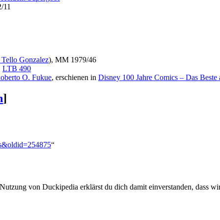
/11
 Tello Gonzalez
), MM 1979/46
,
LTB 490
oberto O. Fukue
, erschienen in
Disney 100 Jahre Comics – Das Beste
n
]
ons&oldid=254875
“
 Nutzung von Duckipedia erklärst du dich damit einverstanden, dass wi