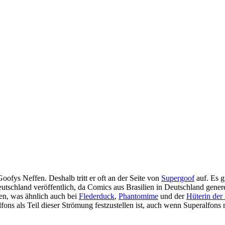
Goofys Neffen. Deshalb tritt er oft an der Seite von
Supergoof
auf. Es g
utschland veröffentlich, da Comics aus Brasilien in Deutschland gener
esen, was ähnlich auch bei
Flederduck
,
Phantomime
und der
Hüterin der
alfons als Teil dieser Strömung festzustellen ist, auch wenn Superalfons