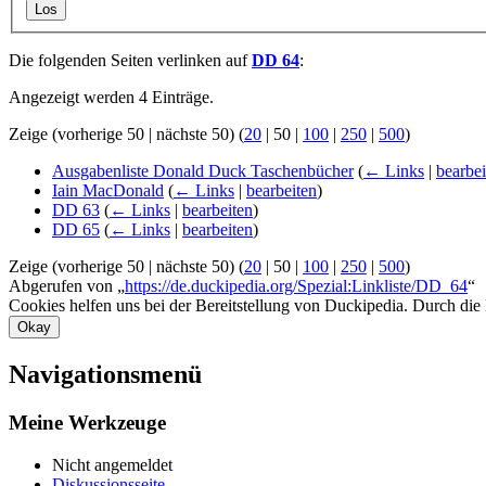
Los
Die folgenden Seiten verlinken auf
DD 64
:
Angezeigt werden 4 Einträge.
Zeige (
vorherige 50
|
nächste 50
) (
20
|
50
|
100
|
250
|
500
)
Ausgabenliste Donald Duck Taschenbücher
(
← Links
|
bearbei
Iain MacDonald
(
← Links
|
bearbeiten
)
DD 63
(
← Links
|
bearbeiten
)
DD 65
(
← Links
|
bearbeiten
)
Zeige (
vorherige 50
|
nächste 50
) (
20
|
50
|
100
|
250
|
500
)
Abgerufen von „
https://de.duckipedia.org/Spezial:Linkliste/DD_64
“
Cookies helfen uns bei der Bereitstellung von Duckipedia. Durch die
Okay
Navigationsmenü
Meine Werkzeuge
Nicht angemeldet
Diskussionsseite