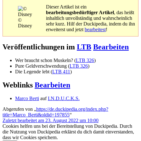
Dieser Artikel ist ein
bearbeitungsbedürftiger Artikel
, das heißt
inhaltlich unvollständig und wahrscheinlich
©
sehr kurz. Hilf der Duckipedia, indem du ihn
Disney
erweiterst und jetzt
bearbeitest
!
Veröffentlichungen im
LTB
Bearbeiten
Wer braucht schon Muskeln? (
LTB 326
)
Pure Geldverschwendung (
LTB 326
)
Die Legende lebt (
LTB 411
)
Weblinks
Bearbeiten
Marco Berti
auf
I.N.D.U.C.K.S.
Abgerufen von „
https://de.duckipedia.org/index.php?
title=Marco_Berti&oldid=197855
“
Zuletzt bearbeitet am 23. August 2022 um 10:00
Cookies helfen uns bei der Bereitstellung von Duckipedia. Durch
die Nutzung von Duckipedia erklärst du dich damit einverstanden,
dass wir Cookies speichern.