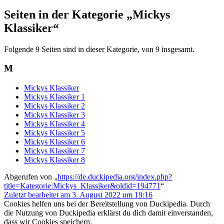
Seiten in der Kategorie „Mickys
Klassiker“
Folgende 9 Seiten sind in dieser Kategorie, von 9 insgesamt.
M
Mickys Klassiker
Mickys Klassiker 1
Mickys Klassiker 2
Mickys Klassiker 3
Mickys Klassiker 4
Mickys Klassiker 5
Mickys Klassiker 6
Mickys Klassiker 7
Mickys Klassiker 8
Abgerufen von „
https://de.duckipedia.org/index.php?
title=Kategorie:Mickys_Klassiker&oldid=194771
“
Zuletzt bearbeitet am 3. August 2022 um 19:16
Cookies helfen uns bei der Bereitstellung von Duckipedia. Durch
die Nutzung von Duckipedia erklärst du dich damit einverstanden,
dass wir Cookies speichern.