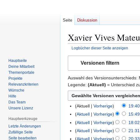
Seite
Diskussion
Xavier Vives Mateu
Logbücher dieser Seite anzeigen
Zur
Zur
Hauptseite
Versionen filtern
Navigation
Suche
Deine Mitarbeit
springen
springen
Themenportale
Auswahl des Versionsunterschieds: 
Projekte
Legende:
(Aktuell)
= Unterschied zu
Relevanzkriterien
Wünsche
Hilfe
Das Team
Aktuell
Vorherige
19:40
2
Unsere Lizenz
K
2
Aktuell
Vorherige
15:49
3
Hauptwerkzeuge
e
.
K
1
Aktuell
Vorherige
18:02
1
i
Letzte Änderungen
O
e
.
K
7
Aktuell
Vorherige
21:31
2
Zufällige Seite
n
k
i
A
e
.
K
8
Seite bearbeiten
Aktuell
Vorherige
20:33
1
e