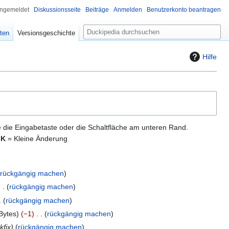
angemeldet
Diskussionsseite
Beiträge
Anmelden
Benutzerkonto beantragen
S
iten
Versionsgeschichte
u
c
Hilfe
h
e
 die Eingabetaste oder die Schaltfläche am unteren Rand.
,
K
= Kleine Änderung
rückgängig machen
rückgängig machen
rückgängig machen
Bytes
−1
rückgängig machen
nkfix
rückgängig machen