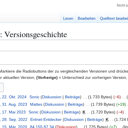
Nicht 
Lesen
Bearbeiten
Quelltext bearbe
: Versionsgeschichte
Markiere die Radiobuttons der zu vergleichenden Versionen und drücke
r aktuellen Version,
(Vorherige)
= Unterschied zur vorherigen Version
, 22. Okt. 2024
Sonic
Diskussion
Beiträge
1.733 Bytes
−6
, 31. Aug. 2023
Mattes
Diskussion
Beiträge
1.739 Bytes
+19
, 17. Mai 2023
Sonic
Diskussion
Beiträge
K
1.720 Bytes
−4
, 28. Sep. 2022
Entnet-Entdecker
Diskussion
Beiträge
K
1.724 
, 15. Mär. 2020
84.155.87.34
Diskussion
1.725 Bytes
+7
li