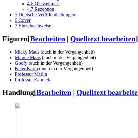
4.6
Die Zeitreise
4.7
Rezeption
5
Deutsche Veröffentlichungen
6
Cover
7
Einzelnachweise
Figuren
[
Bearbeiten
|
Quelltext bearbeiten
]
Micky Maus
(auch in der Vergangenheit)
Minnie Maus
(auch in der Vergangenheit)
Goofy
(auch in der Vergangenheit)
Kater Karlo
(auch in der Vergangenheit)
Professor Marlin
Professor Zapotek
Handlung
[
Bearbeiten
|
Quelltext bearbeit