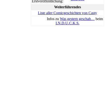
Erstveröffentlichung:
Weiterführendes
Liste aller Comicgeschichten von Casty
Infos zu
Was gestern geschah…
beim
I.N.D.U.C.K.S.