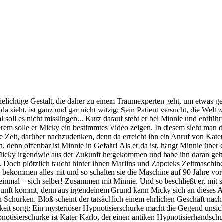
ielichtige Gestalt, die daher zu einem Traumexperten geht, um etwas 
a sieht, ist ganz und gar nicht witzig: Sein Patient versucht, die Welt 
soll es nicht misslingen... Kurz darauf steht er bei Minnie und entführt
rem solle er Micky ein bestimmtes Video zeigen. In diesem sieht man 
Zeit, darüber nachzudenken, denn da erreicht ihn ein Anruf von Kater 
 denn offenbar ist Minnie in Gefahr! Als er da ist, hängt Minnie über 
Micky irgendwie aus der Zukunft hergekommen und habe ihn daran gehind
. Doch plötzlich taucht hinter ihnen Marlins und Zapoteks Zeitmaschin
 bekommen alles mit und so schalten sie die Maschine auf 90 Jahre vorh
st einmal – sich selber! Zusammen mit Minnie. Und so beschließt er, mi
 Zukunft kommt, denn aus irgendeinem Grund kann Micky sich an dieses A
 Schurken. Bloß scheint der tatsächlich einem ehrlichen Geschäft nach
it sorgt: Ein mysteriöser Hypnotisierschurke macht die Gegend unsich
pnotisierschurke ist Kater Karlo, der einen antiken Hypnotisierhandsc