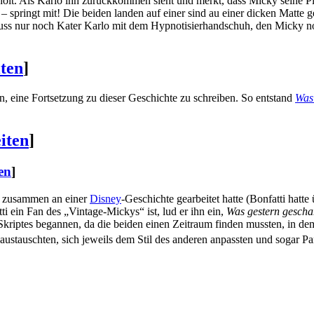
holt. Als Karlo ihn zurückkommen sieht und merkt, dass Micky seine Pl
 springt mit! Die beiden landen auf einer sind au einer dicken Matte g
ss nur noch Kater Karlo mit dem Hypnotisierhandschuh, den Micky noc
iten
]
, eine Fortsetzung zu dieser Geschichte zu schreiben. So entstand
Was
iten
]
en
]
ie zusammen an einer
Disney
-Geschichte gearbeitet hatte (Bonfatti hatt
ti ein Fan des „Vintage-Mickys“ ist, lud er ihn ein,
Was gestern gesch
 Skriptes begannen, da die beiden einen Zeitraum finden mussten, in de
g austauschten, sich jeweils dem Stil des anderen anpassten und sogar 