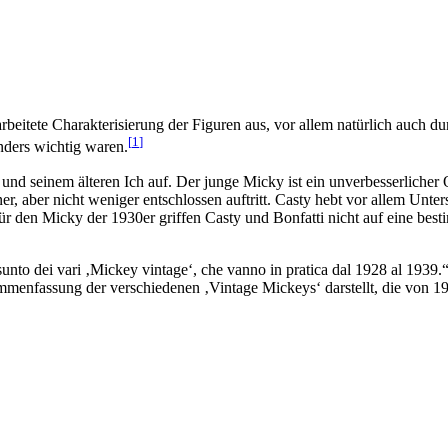
rbeitete Charakterisierung der Figuren aus, vor allem natürlich auch d
[
1
]
nders wichtig waren.
und seinem älteren Ich auf. Der junge Micky ist ein unverbesserlicher Op
r, aber nicht weniger entschlossen auftritt. Casty hebt vor allem Unter
ür den Micky der 1930er griffen Casty und Bonfatti nicht auf eine bes
unto dei vari ‚Mickey vintage‘, che vanno in pratica dal 1928 al 1939.
ammenfassung der verschiedenen ‚Vintage Mickeys‘ darstellt, die von 