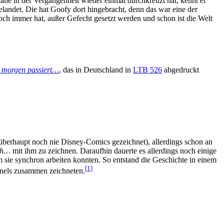
äne in der Vergangenheit wieder einmal durchkreuzt hat, kennt er
elandet. Die hat Goofy dort hingebracht, denn das war eine der
h immer hat, außer Gefecht gesetzt werden und schon ist die Welt
 morgen passiert…
, das in Deutschland in
LTB 526
abgedruckt
e überhaupt noch nie Disney-Comics gezeichnet), allerdings schon an
ah…
mit ihm zu zeichnen. Daraufhin dauerte es allerdings noch einige
m sie synchron arbeiten konnten. So entstand die Geschichte in einem
[
1
]
Panels zusammen zeichneten.