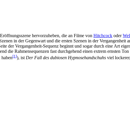
der Eröffnungsszene hervorzuheben, die an Filme von
Hitchcock
oder
Wel
e Szenen in der Gegenwart und die ersten Szenen in der Vergangenheit 
eite der Vergangenheit-Sequenz beginnt und sogar durch eine Art eigene
rend die Rahmensequenzen fast durchgehend einen extrem ernsten Ton vor
[
1
]
u haben
), ist
Der Fall des dubiosen Hypnosehandschuhs
viel lockere