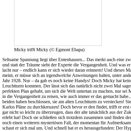
Micky trifft Micky (© Egmont Ehapa)
Seltsame Spannung liegt über Entenhausen... Das merkt auch eine zw
und statt der Träume sieht der Experte die Vergangenheit. Und was er d
lacht nur – endlich kann er sich wieder daran erinnern! Und dieses Mal 
meint, er müsse sich an irgendwelche Anweisungen halten, unter ande
Jahr 1928. Nur – da gab es noch keine Handys! Doch Micky hat keine 
Leuchtturm kommen. Der lässt sich das natürlich nicht zwei Mal sagen,
perfekten Plan gehabt, um sich die Welt untertan zu machen, nur sei 
in die Vergangenheit zu reisen, wie auch immer er das gemacht habe..
beiden haben beschlossen, sie am alten Leuchtturm zu verstecken! Sie
Karlos Pläne zu durchkreuzen! Doch bevor er den findet, trifft er er
gar nicht so leicht zu überzeugen, dass der alte tatsächlich aus der
erlebt hat! Doch sie schließen sich trotzdem zusammen und finden den
noch einen weiteren mysteriösen Fall, der momentan für Aufmerksamke
schaut er sich mal um. Und schnell hat er es herausgefunden: Der Hy