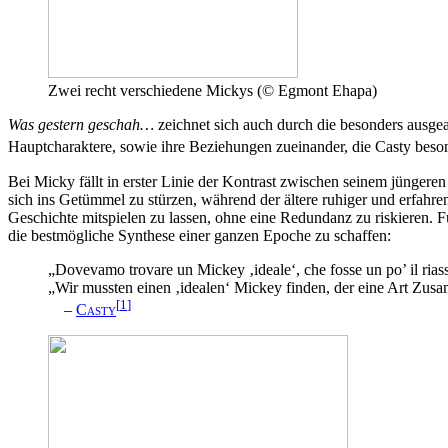
Zwei recht verschiedene Mickys (© Egmont Ehapa)
Was gestern geschah…
zeichnet sich auch durch die besonders ausgea
Hauptcharaktere, sowie ihre Beziehungen zueinander, die Casty beso
Bei Micky fällt in erster Linie der Kontrast zwischen seinem jüngeren 
sich ins Getümmel zu stürzen, während der ältere ruhiger und erfahrene
Geschichte mitspielen zu lassen, ohne eine Redundanz zu riskieren. F
die bestmögliche Synthese einer ganzen Epoche zu schaffen:
„Dovevamo trovare un Mickey ‚ideale‘, che fosse un po’ il riass
„Wir mussten einen ‚idealen‘ Mickey finden, der eine Art Zus
[
1
]
–
Casty