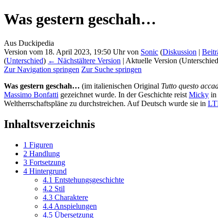
Was gestern geschah…
Aus Duckipedia
Version vom 18. April 2023, 19:50 Uhr von
Sonic
(
Diskussion
|
Beit
(
Unterschied
)
← Nächstältere Version
| Aktuelle Version (Unterschie
Zur Navigation springen
Zur Suche springen
Was gestern geschah…
(im italienischen Original
Tutto questo accad
Massimo Bonfatti
gezeichnet wurde. In der Geschichte reist
Micky
in
Weltherrschaftspläne zu durchstreichen. Auf Deutsch wurde sie in
LT
Inhaltsverzeichnis
1
Figuren
2
Handlung
3
Fortsetzung
4
Hintergrund
4.1
Entstehungsgeschichte
4.2
Stil
4.3
Charaktere
4.4
Anspielungen
4.5
Übersetzung