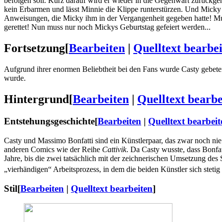
befolgen soll. Kurz darauf wird er wieder in die Gegenwart zurückge
kein Erbarmen und lässt Minnie die Klippe runterstürzen. Und Micky –
Anweisungen, die Micky ihm in der Vergangenheit gegeben hatte! Mu
gerettet! Nun muss nur noch Mickys Geburtstag gefeiert werden...
Fortsetzung
[
Bearbeiten
|
Quelltext bearbe
Aufgrund ihrer enormen Beliebtheit bei den Fans wurde Casty gebeten
wurde.
Hintergrund
[
Bearbeiten
|
Quelltext bearbe
Entstehungsgeschichte
[
Bearbeiten
|
Quelltext bearbeit
Casty und Massimo Bonfatti sind ein Künstlerpaar, das zwar noch n
anderen Comics wie der Reihe
Cattivik
. Da Casty wusste, dass Bonfat
Jahre, bis die zwei tatsächlich mit der zeichnerischen Umsetzung des
„vierhändigen“ Arbeitsprozess, in dem die beiden Künstler sich steti
Stil
[
Bearbeiten
|
Quelltext bearbeiten
]