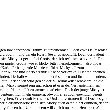
gegen ihre nervenden Träume zu unternehmen. Doch etwas läuft schief
zu erobern – und um ein Haar hätte er es geschafft. Doch der Patient
 sie. Micky ist gerade bei Goofy, der sich recht seltsam verhält. Er
den jungen Goofy, wie er Micky bittet, herzukommen – also in das
Karlo: Er hat gerade Minnie entführt. Micky soll zum alten
einer Klippe und Karlo erzählt: Er habe vor exakt 90 Jahren er einen
ert. Deshalb will er ihn nun hier festhalten und ihn daran hindern,
e auf. Tatsächlich wird gerade der Museumskeller renoviert und die
er. Micky springt rein und schon ist er in der Vergangenheit, um
t seinem früheren Ich zusammenzuarbeiten. Doch der junge Micky ist
benteuer nicht mehr erinnern, obwohl er es doch eigentlich bereits
zugehen: Er verkauft Fernseher. Und alle vertrauen ihm! Doch es gibt
er. Seltsamerweise kann sich Micky auch daran nicht erinnern, daher
huh gefunden hat. Und mit dem will er sich nun zum Herrn der Welt