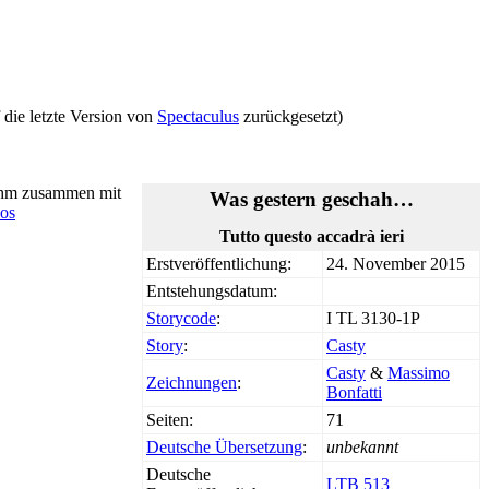
 die letzte Version von
Spectaculus
zurückgesetzt)
ihm zusammen mit
Was gestern geschah…
los
Tutto questo accadrà ieri
Erstveröffentlichung:
24. November 2015
Entstehungsdatum:
Storycode
:
I TL 3130-1P
Story
:
Casty
Casty
&
Massimo
Zeichnungen
:
Bonfatti
Seiten:
71
Deutsche Übersetzung
:
unbekannt
Deutsche
LTB 513