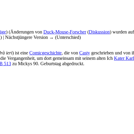
räge
)
(Änderungen von
Duck-Mouse-Forscher
(
Diskussion
) wurden auf
d) | Nächstjüngere Version → (Unterschied)
rà ieri
) ist eine
Comicgeschichte
, die von
Casty
geschrieben und von 
 die Vergangenheit, um dort gemeinsam mit seinem alten Ich
Kater Kar
B 513
zu Mickys 90. Geburtstag abgedruckt.