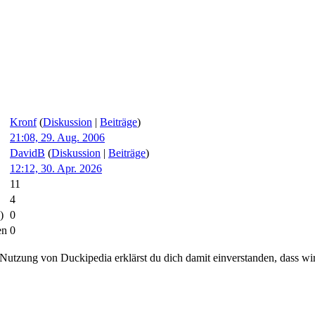
Kronf
(
Diskussion
|
Beiträge
)
21:08, 29. Aug. 2006
DavidB
(
Diskussion
|
Beiträge
)
12:12, 30. Apr. 2026
11
4
)
0
en
0
 Nutzung von Duckipedia erklärst du dich damit einverstanden, dass wi