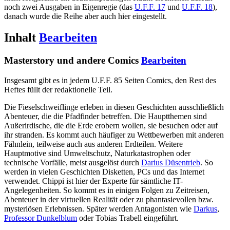
noch zwei Ausgaben in Eigenregie (das
U.F.F. 17
und
U.F.F. 18
),
danach wurde die Reihe aber auch hier eingestellt.
Inhalt
Bearbeiten
Masterstory und andere Comics
Bearbeiten
Insgesamt gibt es in jedem U.F.F. 85 Seiten Comics, den Rest des
Heftes füllt der redaktionelle Teil.
Die Fieselschweiflinge erleben in diesen Geschichten ausschließlich
Abenteuer, die die Pfadfinder betreffen. Die Hauptthemen sind
Außerirdische, die die Erde erobern wollen, sie besuchen oder auf
ihr stranden. Es kommt auch häufiger zu Wettbewerben mit anderen
Fähnlein, teilweise auch aus anderen Erdteilen. Weitere
Hauptmotive sind Umweltschutz, Naturkatastrophen oder
technische Vorfälle, meist ausgelöst durch
Darius Düsentrieb
. So
werden in vielen Geschichten Disketten, PCs und das Internet
verwendet. Chippi ist hier der Experte für sämtliche IT-
Angelegenheiten. So kommt es in einigen Folgen zu Zeitreisen,
Abenteuer in der virtuellen Realität oder zu phantasievollen bzw.
mysteriösen Erlebnissen. Später werden Antagonisten wie
Darkus
,
Professor Dunkelblum
oder Tobias Trabell eingeführt.