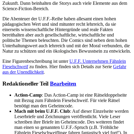
Zukunft. Dann beinhalten die Storys auch viele Elemente aus dem
Science-Fiction-Bereich.
Die Abenteuer der U.F.F.-Reihe haben allesamt einen hohen
pädagogischen Wert und sind mitunter recht lehrreich, da sie
einerseits wissenschaftliche Hintergründe und reale Fakten
bereithalten aber auch gesellschaftliche, wirtschaftliche und
politische Themen beleuchten. Die Comics sind neben dem hohen
Unterhaltungswert auch lehrreich und mit der Moral verbunden, die
Natur zu schützen und ein ökologisches Bewusstsein zu entwickeln.
Eine Figurenbeschreibung ist unter
U.F.F. Unternehmen Fähnlein
Fieselschweif
zu finden. Hier finden sich Details zur Serie
Gefahr
aus der Unendlichkeit
.
Redaktioneller Teil
Bearbeiten
Action-Camp
: Das Action-Camp ist eine Rätseldoppelseite
mit Bezug zum Fähnlein Fieselschweif. Für viele Rätsel
benötigt man den Geheimcode.
Mach mit beim U.F.F. Club
: Auf dieser Einzelseite werden
Leserbriefe und Zeichnungen veröffentlicht. Viele Leser
schreiben ihre Briefe im Geheimcode. Des weiteren findet
man einen so genannten U.F.F.-Spruch (z.B. 'Fröhliche
Fähnlein Fieselschweiflinge fahren fantastisch viel fort!'). In