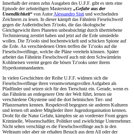
Innerhalb der ersten zehn Ausgaben des U.F.F. gibt es stets eine
Episode der zehnteiligen Masterstory
„Gefahr aus der
Unendlichkeit“
von Autor
Alessandro Sisti
und wechselnden
Zeichnern zu lesen. In dieser kämpft das Fähnlein Fieselschweif
gegen die Außerirdischen
Tz'ooks
, die das ökologische
Gleichgewicht ihres Planeten unbeabsichtigt durch übertriebene
Technisierung zerstört haben und jetzt auf die Erde umsiedeln
wollen. Die
Tz'ooks
sind hochentwickelt und schicken Spione auf
die Erde. An verschiedenen Orten treffen die Tz'ooks auf die
Fieselschweiflinge, welche die Pläne vereiteln können. Später
arbeitet das Fähnlein Fieselschweif auch mit dem Schwärmlein
Kohlmeisen vereint gegen die bösen Tz'ooks unter ihrem
Hyperkommandanten.
In vielen Geschichten der Reihe U.F.F. widmen sich die
Fieselschweiflinge ihren verantwortungsvollen Aufgaben als
Pfadfinder und setzen sich für den Tierschutz ein. Gerade, wenn es
das Fähnlein an entlegenere Orte der Welt führt, lernen sie
verschiedene Ökysteme und die dort heimischen Tier- und
Pflanzenarten kennen. Respektvoll begegnen sie anderen Kulturen
und lernen oft andere Mitglieder ihrer Jugendorganisation kennen.
Droht für die Natur Gefahr, kämpfen sie an vorderster Front gegen
Kriminelle, Wissenschaftler, Politiker und zwielichtige Unternehmer.
Nicht selten verschlägt es die Fieselschweiflinge auch in den
Weltraum oder aber sie erhalten Besuch aus dem All oder der