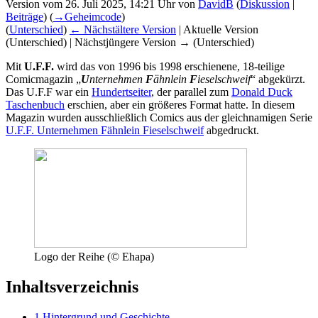
Version vom 26. Juli 2025, 14:21 Uhr von
DavidB
(
Diskussion
|
Beiträge
)
(
→
Geheimcode
)
(
Unterschied
)
← Nächstältere Version
| Aktuelle Version
(Unterschied) | Nächstjüngere Version → (Unterschied)
Mit
U.F.F.
wird das von 1996 bis 1998 erschienene, 18-teilige
Comicmagazin „
U
nternehmen
F
ähnlein
F
ieselschweif
“ abgekürzt.
Das U.F.F war ein
Hundertseiter
, der parallel zum
Donald Duck
Taschenbuch
erschien, aber ein größeres Format hatte. In diesem
Magazin wurden ausschließlich Comics aus der gleichnamigen Serie
U.F.F. Unternehmen Fähnlein Fieselschweif
abgedruckt.
Logo der Reihe (© Ehapa)
Inhaltsverzeichnis
1
Hintergrund und Geschichte