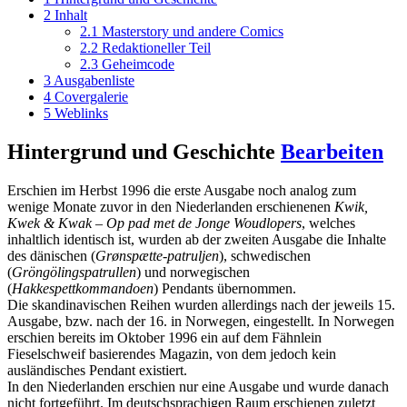
2
Inhalt
2.1
Masterstory und andere Comics
2.2
Redaktioneller Teil
2.3
Geheimcode
3
Ausgabenliste
4
Covergalerie
5
Weblinks
Hintergrund und Geschichte
Bearbeiten
Erschien im Herbst 1996 die erste Ausgabe noch analog zum
wenige Monate zuvor in den Niederlanden erschienenen
Kwik,
Kwek & Kwak – Op pad met de Jonge Woudlopers
, welches
inhaltlich identisch ist, wurden ab der zweiten Ausgabe die Inhalte
des dänischen (
Grønspætte-patruljen
), schwedischen
(
Gröngölingspatrullen
) und norwegischen
(
Hakkespettkommandoen
) Pendants übernommen.
Die skandinavischen Reihen wurden allerdings nach der jeweils 15.
Ausgabe, bzw. nach der 16. in Norwegen, eingestellt. In Norwegen
erschien bereits im Oktober 1996 ein auf dem Fähnlein
Fieselschweif basierendes Magazin, von dem jedoch kein
ausländisches Pendant existiert.
In den Niederlanden erschien nur eine Ausgabe und wurde danach
nicht fortgeführt. Im deutschsprachigen Raum erschienen zuletzt