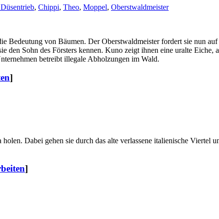
 Düsentrieb
,
Chippi
,
Theo
,
Moppel
,
Oberstwaldmeister
 die Bedeutung von Bäumen. Der Oberstwaldmeister fordert sie nun auf
 den Sohn des Försters kennen. Kuno zeigt ihnen eine uralte Eiche, a
Unternehmen betreibt illegale Abholzungen im Wald.
ten
]
holen. Dabei gehen sie durch das alte verlassene italienische Viertel un
rbeiten
]