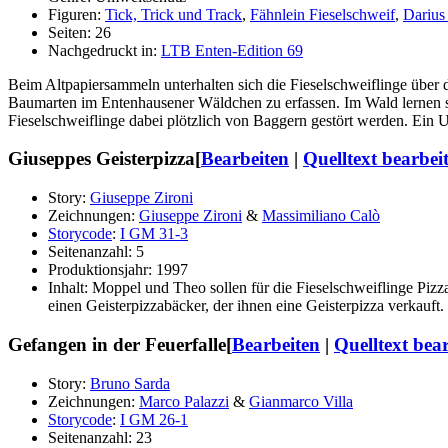
Figuren:
Tick, Trick und Track
,
Fähnlein Fieselschweif
,
Darius
Seiten: 26
Nachgedruckt in:
LTB Enten-Edition 69
Beim Altpapiersammeln unterhalten sich die Fieselschweiflinge über
Baumarten im Entenhausener Wäldchen zu erfassen. Im Wald lernen sie
Fieselschweiflinge dabei plötzlich von Baggern gestört werden. Ein 
Giuseppes Geisterpizza
[
Bearbeiten
|
Quelltext bearbei
Story:
Giuseppe Zironi
Zeichnungen:
Giuseppe Zironi
&
Massimiliano Calò
Storycode
:
I GM 31-3
Seitenanzahl: 5
Produktionsjahr: 1997
Inhalt: Moppel und Theo sollen für die Fieselschweiflinge Pizza 
einen Geisterpizzabäcker, der ihnen eine Geisterpizza verkauft.
Gefangen in der Feuerfalle
[
Bearbeiten
|
Quelltext bea
Story:
Bruno Sarda
Zeichnungen:
Marco Palazzi
&
Gianmarco Villa
Storycode
:
I GM 26-1
Seitenanzahl: 23