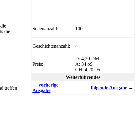
 die
Seitenanzahl:
100
ls die
Geschichtenanzahl:
4
D: 4,20 DM
Preis:
A: 34 öS
CH: 4,20 sFr
Weiterführendes
←
vorherige
folgende Ausgabe
→
d treffen
Ausgabe