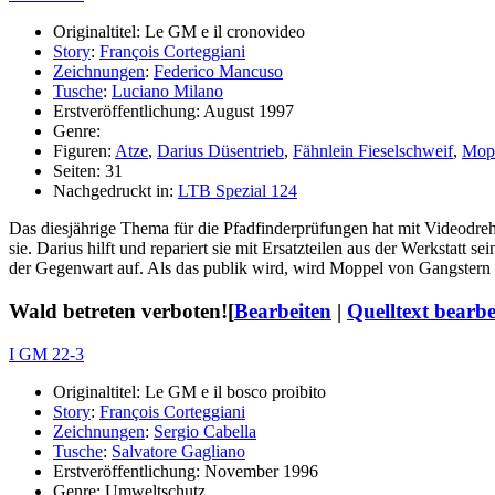
Originaltitel: Le GM e il cronovideo
Story
:
François Corteggiani
Zeichnungen
:
Federico Mancuso
Tusche
:
Luciano Milano
Erstveröffentlichung: August 1997
Genre:
Figuren:
Atze
,
Darius Düsentrieb
,
Fähnlein Fieselschweif
,
Mop
Seiten: 31
Nachgedruckt in:
LTB Spezial 124
Das diesjährige Thema für die Pfadfinderprüfungen hat mit Videodrehs
sie. Darius hilft und repariert sie mit Ersatzteilen aus der Werkstatt
der Gegenwart auf. Als das publik wird, wird Moppel von Gangstern en
Wald betreten verboten!
[
Bearbeiten
|
Quelltext bearbe
I GM 22-3
Originaltitel: Le GM e il bosco proibito
Story
:
François Corteggiani
Zeichnungen
:
Sergio Cabella
Tusche
:
Salvatore Gagliano
Erstveröffentlichung: November 1996
Genre: Umweltschutz