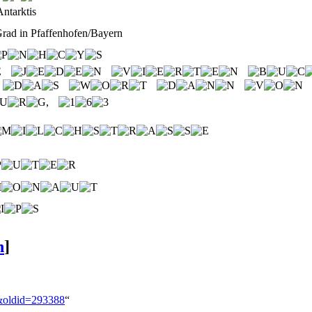
ntarktis
rad in Pfaffenhofen/Bayern
,
n
]
3&oldid=293388
“