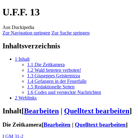
U.F.F. 13
Aus Duckipedia
Zur Navigation springen
Zur Suche springen
Inhaltsverzeichnis
1
Inhalt
1.1
Die Zeitkamera
1.2
Wald betreten verboten!
1.3
Giuseppes Geisterpizza
1.4
Gefangen in der Feuerfalle
1.5
Redaktionelle Seiten
1.6
Codes und versteckte Nachrichten
2
Weblinks
Inhalt
[
Bearbeiten
|
Quelltext bearbeiten
]
Die Zeitkamera
[
Bearbeiten
|
Quelltext bearbeiten
]
I GM 31-2