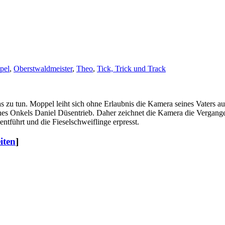
pel
,
Oberstwaldmeister
,
Theo
,
Tick, Trick und Track
 zu tun. Moppel leiht sich ohne Erlaubnis die Kamera seines Vaters au
 seines Onkels Daniel Düsentrieb. Daher zeichnet die Kamera die Vergange
tführt und die Fieselschweiflinge erpresst.
iten
]