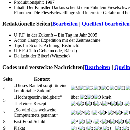
Produktionsjahr: 1997
Inhalt: Der Künstler Darkus schenkt dem Fähnlein Fieselschwe
Flammen. Die Fieselschweiflinge sind in ernster Gefahr und b
Redaktionelle Seiten
[
Bearbeiten
|
Quelltext bearbeiten
U.F.F. in der Zukunft – Ein Tag im Jahr 2005
Action Camp: Expedition mit der Zeitmaschine
Tips für Scouts: Achtung, Eisbruch!
U.F.F.-Club (Geheimcode, Rätsel)
Da lacht der Biber! (Witzseite)
Codes und versteckte Nachrichten
[
Bearbeiten
|
Quellt
Seite
Kontext
„Dieses Bauteil sorgt für eine
4
komfortable Zukunft“
„Höchstgeschwindigkeit:“
über
km/h
5
Titel eines Rezept
„So wird das weltweite
7
Computernetz genannt:“
8
Fast-Food-Schild
9
Plakat