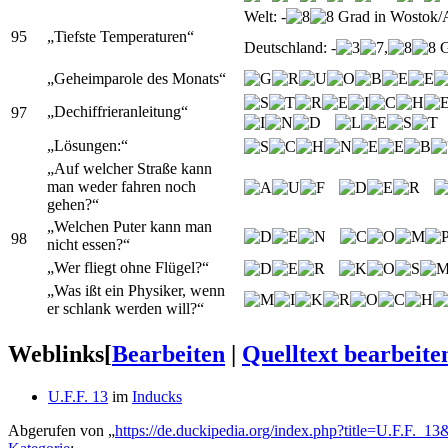
Welt: -
Grad in Wostok/A
95
„Tiefste Temperaturen“
Deutschland: -
,
G
„Geheimparole des Monats“
„Dechiffrieranleitung“
97
„Lösungen:“
„Auf welcher Straße kann
man weder fahren noch
gehen?“
„Welchen Puter kann man
98
nicht essen?“
„Wer fliegt ohne Flügel?“
„Was ißt ein Physiker, wenn
er schlank werden will?“
Weblinks
[
Bearbeiten
|
Quelltext bearbeite
U.F.F. 13
im
Inducks
Abgerufen von „
https://de.duckipedia.org/index.php?title=U.F.F._1