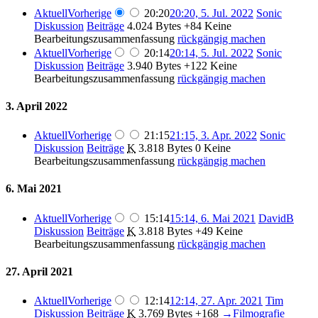
Aktuell
Vorherige
20:20
20:20, 5. Jul. 2022
Sonic
Diskussion
Beiträge
4.024 Bytes
+84
Keine
Bearbeitungszusammenfassung
rückgängig machen
Aktuell
Vorherige
20:14
20:14, 5. Jul. 2022
Sonic
Diskussion
Beiträge
3.940 Bytes
+122
Keine
Bearbeitungszusammenfassung
rückgängig machen
3. April 2022
Aktuell
Vorherige
21:15
21:15, 3. Apr. 2022
Sonic
Diskussion
Beiträge
K
3.818 Bytes
0
Keine
Bearbeitungszusammenfassung
rückgängig machen
6. Mai 2021
Aktuell
Vorherige
15:14
15:14, 6. Mai 2021
DavidB
Diskussion
Beiträge
K
3.818 Bytes
+49
Keine
Bearbeitungszusammenfassung
rückgängig machen
27. April 2021
Aktuell
Vorherige
12:14
12:14, 27. Apr. 2021
Tim
Diskussion
Beiträge
K
3.769 Bytes
+168
→
Filmografie