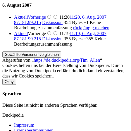
6. August 2007
Aktuell
Vorherige
11:20
11:20, 6. Aug. 2007
87.181.99.215
Diskussion
354 Bytes
−1
Keine
Bearbeitungszusammenfassung
rückgängig machen
Aktuell
Vorherige
11:19
11:19, 6. Aug. 2007
87.181.99.215
Diskussion
355 Bytes
+355
Keine
Bearbeitungszusammenfassung
Abgerufen von „
https://de.duckipedia.org/Tim_Allen
“
Cookies helfen uns bei der Bereitstellung von Duckipedia. Durch
die Nutzung von Duckipedia erklärst du dich damit einverstanden,
dass wir Cookies speichern.
Okay
Sprachen
Diese Seite ist nicht in anderen Sprachen verfügbar.
Duckipedia
Impressum
Lizenzbestimmungen