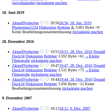
(unvollständig)
rückgängig machen
18. Juni 2019
Aktuell
Vorherige
20:56
20:56, 18. Jun. 2019
Phantomias1234
Diskussion
Beiträge
K
3.601 Bytes
+9
Keine Bearbeitungszusammenfassung
rückgängig machen
28. Dezember 2016
Aktuell
Vorherige
19:51
19:51, 28. Dez. 2016
Donald
Duck34
Diskussion
Beiträge
3.592 Bytes
+61
→
Kleine
Filmografie
rückgängig machen
Aktuell
Vorherige
19:47
19:47, 28. Dez. 2016
Donald
Duck34
Diskussion
Beiträge
3.531 Bytes
+75
→
Kleine
Filmografie
rückgängig machen
Aktuell
Vorherige
19:44
19:44, 28. Dez. 2016
Donald
Duck34
Diskussion
Beiträge
3.456 Bytes
−12
Keine
Bearbeitungszusammenfassung
rückgängig machen
9. Dezember 2007
Aktuell
Vorherige
18:12
18:12, 9. Dez. 2007