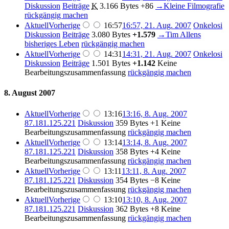
Diskussion
Beiträge
K
3.166 Bytes
+86
→
Kleine Filmografie
rückgängig machen
Aktuell
Vorherige
16:57
16:57, 21. Aug. 2007
Onkelosi
Diskussion
Beiträge
3.080 Bytes
+1.579
→
Tim Allens
bisheriges Leben
rückgängig machen
Aktuell
Vorherige
14:31
14:31, 21. Aug. 2007
Onkelosi
Diskussion
Beiträge
1.501 Bytes
+1.142
Keine
Bearbeitungszusammenfassung
rückgängig machen
8. August 2007
Aktuell
Vorherige
13:16
13:16, 8. Aug. 2007
87.181.125.221
Diskussion
359 Bytes
+1
Keine
Bearbeitungszusammenfassung
rückgängig machen
Aktuell
Vorherige
13:14
13:14, 8. Aug. 2007
87.181.125.221
Diskussion
358 Bytes
+4
Keine
Bearbeitungszusammenfassung
rückgängig machen
Aktuell
Vorherige
13:11
13:11, 8. Aug. 2007
87.181.125.221
Diskussion
354 Bytes
−8
Keine
Bearbeitungszusammenfassung
rückgängig machen
Aktuell
Vorherige
13:10
13:10, 8. Aug. 2007
87.181.125.221
Diskussion
362 Bytes
+8
Keine
Bearbeitungszusammenfassung
rückgängig machen