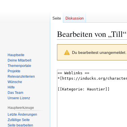
Seite
Diskussion
Bearbeiten von „
Till
“
Zur
Zur
Du bearbeitest unangemeldet. 
Navigation
Suche
Hauptseite
springen
springen
Deine Mitarbeit
Themenportale
Projekte
Relevanzkriterien
Wünsche
Hilfe
Das Team
Unsere Lizenz
Hauptwerkzeuge
Letzte Änderungen
Zufällige Seite
Seite bearbeiten