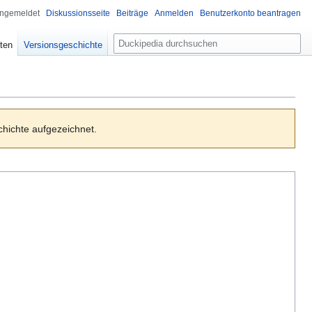
angemeldet
Diskussionsseite
Beiträge
Anmelden
Benutzerkonto beantragen
S
iten
Versionsgeschichte
u
c
h
e
chichte aufgezeichnet.