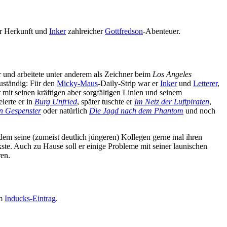
er Herkunft und
Inker
zahlreicher
Gottfredson
-Abenteuer.
 und arbeitete unter anderem als Zeichner beim
Los Angeles
uständig: Für den
Micky-Maus
-Daily-Strip war er
Inker
und
Letterer
,
 mit seinen kräftigen aber sorgfältigen Linien und seinem
ierte er in
Burg Unfried
, später tuschte er
Im Netz der Luftpiraten
,
n Gespenster
oder natürlich
Die Jagd nach dem Phantom
und noch
 dem seine (zumeist deutlich jüngeren) Kollegen gerne mal ihren
te. Auch zu Hause soll er einige Probleme mit seiner launischen
en.
em
Inducks-Eintrag
.