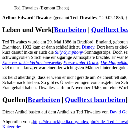
Ted Thwaites (Egmont Ehapa)
Arthur Edward Thwaites
(genannt
Ted Thwaites
, * 29.05.1886,
Leben und Werk
[
Bearbeiten
|
Quelltext be
Ted Thwaites wurde am 29. Mai 1886 in Bradford, England, geboren. 
Examiner
. 1932 kam er dann schließlich zu
Disney
. Dort kam er direk
kurz darauf inkte er auch die
Silly-Symphony
-Sonntagsstrips. Doch se
schwungvollen Strich eine einzigartige Atmosphäre brachte. Er war Mit
Eine verrückte Verbrechenswelle
,
Presse unter Druck
,
Die Magnetklau
viel mehr – kurz, er war einer der wichtigsten Männer hinter der go
Es heißt allerdings, dass er wenn er nicht gerade am Zeichenbrett saß
Schabernack trieben. So gibt es Überlieferungen von ausgefeilten Sc
Frau gehabt haben. Thwaites starb im November 1940, nur eine Woch
Quellen
[
Bearbeiten
|
Quelltext bearbeiten
]
Dieser Artikel basiert auf dem Artikel zu Ted Thwaites von
David Ger
Abgerufen von „
https://de.duckipedia.org/index.php?title=Ted_Thw
Kategorie
: