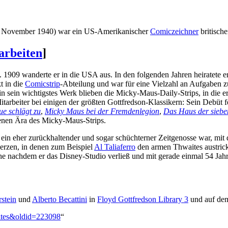
 † November 1940) war ein US-Amerikanischer
Comiczeichner
britisch
arbeiten
]
1909 wanderte er in die USA aus. In den folgenden Jahren heiratete er
t in die
Comicstrip
-Abteilung und war für eine Vielzahl an Aufgaben z
in sein wichtigstes Werk blieben die Micky-Maus-Daily-Strips, in die er
arbeiter bei einigen der größten Gottfredson-Klassikern: Sein Debüt fe
e schlägt zu
,
Micky Maus bei der Fremdenlegion
,
Das Haus der siebe
ldenen Ära des Micky-Maus-Strips.
, ein eher zurückhaltender und sogar schüchterner Zeitgenosse war, mit
herzen, in denen zum Beispiel
Al Taliaferro
den armen Thwaites austricks
e nachdem er das Disney-Studio verließ und mit gerade einmal 54 Jahr
stein
und
Alberto Becattini
in
Floyd Gottfredson Library 3
und auf d
aites&oldid=223098
“