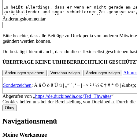
Änderungskommentar
Bitte beachte, dass alle Beiträge zu Duckipedia von anderen Mitwirke
geändert werden können.
Du bestätigst hiermit auch, dass du diese Texte selbst geschrieben ha
ÜBERTRAGE KEINE URHEBERRECHTLICH GESCHÜTZ
Abbre
Sonderzeichen
:
Ä
ä
Ö
ö
ß
Ü
ü
|
„“
′
‚‘
–
|
·
×
²
³
½
€
†
#
*
©
|
&nbsp;
Abgerufen von „
https://de.duckipedia.org/Ted_Thwaites
“
Cookies helfen uns bei der Bereitstellung von Duckipedia. Durch die
Okay
Navigationsmenü
Meine Werkzeuge