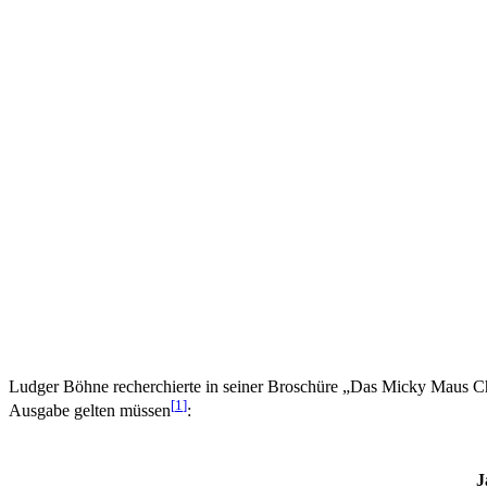
Ludger Böhne recherchierte in seiner Broschüre „Das Micky Maus Ch
[
1
]
Ausgabe gelten müssen
:
J