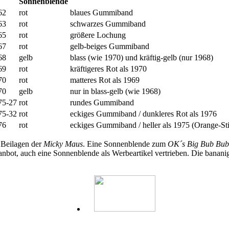
Sonnenblende
62
rot
blaues Gummiband
63
rot
schwarzes Gummiband
65
rot
größere Lochung
67
rot
gelb-beiges Gummiband
68
gelb
blass (wie 1970) und kräftig-gelb (nur 1968)
69
rot
kräftigeres Rot als 1970
70
rot
matteres Rot als 1969
70
gelb
nur in blass-gelb (wie 1968)
75-27
rot
rundes Gummiband
75-32
rot
eckiges Gummiband / dunkleres Rot als 1976
76
rot
eckiges Gummiband / heller als 1975 (Orange-St
 Beilagen der
Micky Maus
. Eine Sonnenblende zum
OK´s Big Bub Bu
nbot, auch eine Sonnenblende als Werbeartikel vertrieben. Die bana