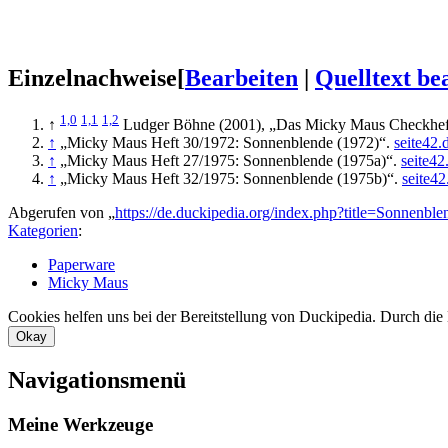
Einzelnachweise
[
Bearbeiten
|
Quelltext be
1,0
1,1
1,2
↑
Ludger Böhne (2001), „Das Micky Maus Checkheft 
↑
„Micky Maus Heft 30/1972: Sonnenblende (1972)“.
seite42.
↑
„Micky Maus Heft 27/1975: Sonnenblende (1975a)“.
seite42
↑
„Micky Maus Heft 32/1975: Sonnenblende (1975b)“.
seite42
Abgerufen von „
https://de.duckipedia.org/index.php?title=Sonnen
Kategorien
:
Paperware
Micky Maus
Cookies helfen uns bei der Bereitstellung von Duckipedia. Durch die
Okay
Navigationsmenü
Meine Werkzeuge