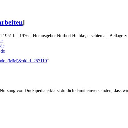
arbeiten
]
1951 bis 1976“, Herausgeber Norbert Hethke, erschien als Beilage 
de
.de
.de
blende_(MM)&oldid=257119
“
 Nutzung von Duckipedia erklärst du dich damit einverstanden, dass wi