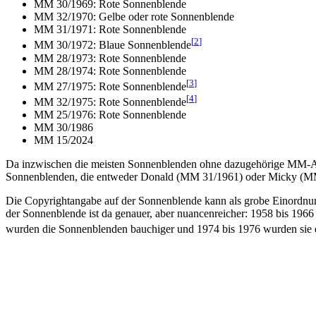
MM 30/1969: Rote Sonnenblende
MM 32/1970: Gelbe oder rote Sonnenblende
MM 31/1971: Rote Sonnenblende
[
2
]
MM 30/1972: Blaue Sonnenblende
MM 28/1973: Rote Sonnenblende
MM 28/1974: Rote Sonnenblende
[
3
]
MM 27/1975: Rote Sonnenblende
[
4
]
MM 32/1975: Rote Sonnenblende
MM 25/1976: Rote Sonnenblende
MM 30/1986
MM 15/2024
Da inzwischen die meisten Sonnenblenden ohne dazugehörige MM-Aus
Sonnenblenden, die entweder Donald (MM 31/1961) oder Micky (MM 
Die Copyrightangabe auf der Sonnenblende kann als grobe Einordnun
der Sonnenblende ist da genauer, aber nuancenreicher: 1958 bis 196
wurden die Sonnenblenden bauchiger und 1974 bis 1976 wurden sie 