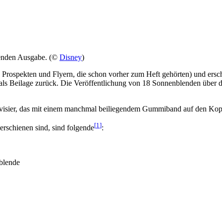
enden Ausgabe. (©
Disney
)
Prospekten und Flyern, die schon vorher zum Heft gehörten) und ers
ls Beilage zurück. Die Veröffentlichung von 18 Sonnenblenden über 
isier, das mit einem manchmal beiliegendem Gummiband auf den Kopf 
[
1
]
rschienen sind, sind folgende
:
blende