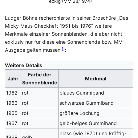
eckig (MM 28/1974)
Ludger Böhne recherchierte in seiner Broschüre „Das
Micky Maus Checkheft 1951 bis 1976“ weitere
Merkmale einzelner Sonnenblenden, die aber nicht
exklusiv nur für diese eine Sonnenblende bzw. MM-
[
1
]
Ausgabe gelten müssen
:
Weitere Details
Farbe der
Jahr
Merkmal
Sonnenblende
1962
rot
blaues Gummiband
1963
rot
schwarzes Gummiband
1965
rot
größere Lochung
1967
rot
gelb-beiges Gummiband
blass (wie 1970) und kräftig-
1968
gelb