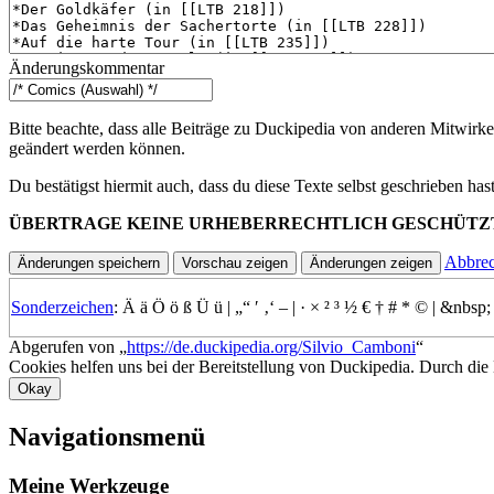
Änderungskommentar
Bitte beachte, dass alle Beiträge zu Duckipedia von anderen Mitwirke
geändert werden können.
Du bestätigst hiermit auch, dass du diese Texte selbst geschrieben ha
ÜBERTRAGE KEINE URHEBERRECHTLICH GESCHÜTZ
Abbre
Sonderzeichen
:
Ä
ä
Ö
ö
ß
Ü
ü
|
„“
′
‚‘
–
|
·
×
²
³
½
€
†
#
*
©
|
&nbsp;
Abgerufen von „
https://de.duckipedia.org/Silvio_Camboni
“
Cookies helfen uns bei der Bereitstellung von Duckipedia. Durch die
Okay
Navigationsmenü
Meine Werkzeuge