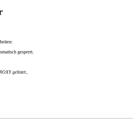
r
beiten:
matisch gesperrt.
ROXY gelistet.
.