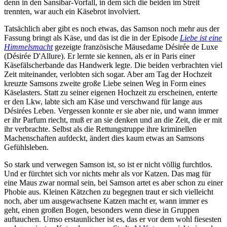
denn in den Sansibar-Vorfall, in dem sich die beiden im Streit
trennten, war auch ein Käsebrot involviert.
Tatsächlich aber gibt es noch etwas, das Samson noch mehr aus der
Fassung bringt als Käse, und das ist die in der Episode
Liebe ist eine
Himmelsmacht
gezeigte französische Mäusedame Désirée de Luxe
(Désirée D'Allure). Er lernte sie kennen, als er in Paris einer
Käsefälscherbande das Handwerk legte. Die beiden verbrachten viel
Zeit miteinander, verlobten sich sogar. Aber am Tag der Hochzeit
kreuzte Samsons zweite große Liebe seinen Weg in Form eines
Käselasters. Statt zu seiner eigenen Hochzeit zu erscheinen, enterte
er den Lkw, labte sich am Käse und verschwand für lange aus
Désirées Leben. Vergessen konnte er sie aber nie, und wann immer
er ihr Parfum riecht, muß er an sie denken und an die Zeit, die er mit
ihr verbrachte. Selbst als die Rettungstruppe ihre kriminellen
Machenschaften aufdeckt, ändert dies kaum etwas an Samsons
Gefühlsleben.
So stark und verwegen Samson ist, so ist er nicht völlig furchtlos.
Und er fürchtet sich vor nichts mehr als vor Katzen. Das mag für
eine Maus zwar normal sein, bei Samson artet es aber schon zu einer
Phobie aus. Kleinen Kätzchen zu begegnen traut er sich vielleicht
noch, aber um ausgewachsene Katzen macht er, wann immer es
geht, einen großen Bogen, besonders wenn diese in Gruppen
auftauchen. Umso erstaunlicher ist es, das er vor dem wohl fiesesten