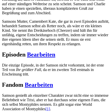
auf einer ständigen Weltreise zu sein scheint. Samson und Charlie
haben je einen speziellen, überaus komplizierten Gruß zur
Begrüßung und zum Abschied.
Samsons Mutter, Camembert Kate, die gar in zwei Episoden auftritt,
behandelt Samson selbst als Retter noch, als wäre er ein kleines
Kind. Sie nennt ihn Dreikäsehoch (Cheezer) und hält ihn für
unfähig, eigene Entscheidungen zu treffen, indem sie immer wieder
ihre eigenen Ideen über die seinen stellt. Er muss sie erst
eigenhändig retten, um ihren Respekt zu erlangen.
Episoden
Bearbeiten
Die einzige Episode, in der Samson nicht vorkommt, ist der erste
Teil von
Ihr größter Fall
, da er im zweiten Teil erstmals in
Erscheinung tritt.
Fandom
Bearbeiten
Samson genießt als einzelner Charakter zwar nicht eine so immense
Beliebtheit wie Trixi, aber er hat durchaus seine eigenen Fans, die
sich selbst Montyphiles nennen. Es gibt sogar eine World
Association of Montyphiles
[1]
.