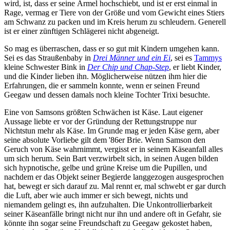
wird, ist, dass er seine Ärmel hochschiebt, und ist er erst einmal in
Rage, vermag er Tiere von der Größe und vom Gewicht eines Stiers
am Schwanz zu packen und im Kreis herum zu schleudern. Generell
ist er einer zünftigen Schlägerei nicht abgeneigt.
So mag es überraschen, dass er so gut mit Kindern umgehen kann.
Sei es das Straußenbaby in
Drei Männer und ein Ei
, sei es
Tammys
kleine Schwester Bink in
Der Chip und Chap-Step
, er liebt Kinder,
und die Kinder lieben ihn. Möglicherweise nützen ihm hier die
Erfahrungen, die er sammeln konnte, wenn er seinen Freund
Geegaw und dessen damals noch kleine Tochter Trixi besuchte.
Eine von Samsons größten Schwächen ist Käse. Laut eigener
Aussage liebte er vor der Gründung der Rettungstruppe nur
Nichtstun mehr als Käse. Im Grunde mag er jeden Käse gern, aber
seine absolute Vorliebe gilt dem '86er Brie. Wenn Samson den
Geruch von Käse wahrnimmt, vergisst er in seinem Käseanfall alles
um sich herum. Sein Bart verzwirbelt sich, in seinen Augen bilden
sich hypnotische, gelbe und grüne Kreise um die Pupillen, und
nachdem er das Objekt seiner Begierde langgezogen ausgesprochen
hat, bewegt er sich darauf zu. Mal rennt er, mal schwebt er gar durch
die Luft, aber wie auch immer er sich bewegt, nichts und
niemandem gelingt es, ihn aufzuhalten. Die Unkontrollierbarkeit
seiner Käseanfälle bringt nicht nur ihn und andere oft in Gefahr, sie
könnte ihn sogar seine Freundschaft zu Geegaw gekostet haben,