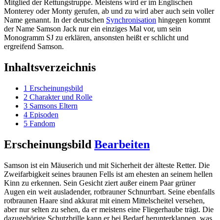
Mitglied der Rettungstruppe. Meistens wird er im Englischen
Monterey oder Monty gerufen, ab und zu wird aber auch sein voller
Name genannt. In der deutschen
Synchronisation
hingegen kommt
der Name Samson Jack nur ein einziges Mal vor, um sein
Monogramm SJ zu erklären, ansonsten heißt er schlicht und
ergreifend Samson.
Inhaltsverzeichnis
1
Erscheinungsbild
2
Charakter und Rolle
3
Samsons Eltern
4
Episoden
5
Fandom
Erscheinungsbild
Bearbeiten
Samson ist ein Mäuserich und mit Sicherheit der älteste Retter. Die
Zweifarbigkeit seines braunen Fells ist am ehesten an seinem hellen
Kinn zu erkennen. Sein Gesicht ziert außer einem Paar grüner
Augen ein weit ausladender, rotbrauner Schnurrbart. Seine ebenfalls
rotbraunen Haare sind akkurat mit einem Mittelscheitel versehen,
aber nur selten zu sehen, da er meistens eine Fliegerhaube trägt. Die
dazugehörige Schutzbrille kann er bei Bedarf herunterklappen, was