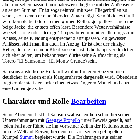
aber nur selten passiert; normalerweise liegt sie mit der Außenseite
an seiner Stirn an. Er ist sogar einmal mit zwei Fliegerbrillen zu
sehen, von denen er eine über den Augen trägt. Sein übliches Outfit
wird komplettiert durch einen grünen Rollkragenpullover und eine
beige Jacke, die er stets offen lässt. Besondere Wetterverhältnisse
wie sehr hohe oder niedrige Temperaturen nimmt er allerdings zum
Anlass, seine Kleidung entsprechend anzupassen. Zu gewissen
Anlässen sieht man ihn auch im Anzug. Er ist aber der einzige
Retter, der nie in einem Kleid zu sehen ist. Überhaupt verkleidet er
sich eher selten, am bekanntesten dürfte seine Aufmachung als
Torero "El Samsonito" (El Monty Grande) sein.
Samsons australische Herkunft wird in früheren Skizzen noch
deutlicher, in denen er als Känguruhratte dargestellt wird. Obendrein
trägt er hier statt der Jacke einen etwas längeren Mantel und dazu
eine Umhängetasche.
Charakter und Rolle
Bearbeiten
Seine Abenteuerlust hat Samson wahrscheinlich schon bei seinen
Unternehmungen mit
Geegaw Propello
unter Beweis gestellt, auf
jeden Fall aber führte sie ihn vor seiner Zeit in der Rettungstruppe
um die Welt auf Reisen, bei denen er von seinem geflügelten
Kumpel
Summi
begleitet wurde. Die Erfahrungen aus seinen