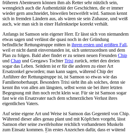
früheren Abenteuern können ihm als Retter sehr nützlich sein,
wenngleich auch die Authentizität der Geschichten, die er immer
wieder gern anschneidet, bisweilen bezweifelt wird. Samson kennt
sich in fremden Ländern aus, als wären sie sein Zuhause, und weiß
auch, wie man sich in einer Hafenkneipe korrekt verhält.
Anfangs ist Samson sein eigener Herr. Er lässt sich von niemandem
etwas sagen und verlässt die quasi noch in der Gründung
befindliche Rettungstruppe mitten in
ihrem ersten und größten Fall
,
weil er nicht damit einverstanden ist, sich unterzuordnen und dem
Plan zu folgen. Bald aber findet er zu seinen neuen Freunden
Chip
und
Chap
und Geegaws Tochter
Trixi
zurück, rettet den dreien
sogar das Leben. Seitdem ist er für die anderen zu einer Art
Ersatzonkel geworden; man kann sagen, während Chip der
Anführer der Rettungstruppe ist, ist Samson so etwas wie das
Familienoberhaupt. Besonders Trixi sieht ihn als solches, denn sie
kennt ihn von allen am längsten, selbst wenn sie bei ihrer letzten
Begegnung mit ihm noch recht klein war. Für sie ist Samson sogar
fast wie ein Ersatzvater nach dem schmerzlichen Verlust ihres
eigentlichen Vaters.
Auf seine eigene Art und Weise ist Samson das Gegenteil von Chip.
Während dieser alles genau plant und mit Köpfchen vorgeht, lässt
Samson eher seine zweifelsohne reichlich vorhandenen Muskeln
zum Einsatz kommen. Ein erstes Anzeichen dafür, dass er wütend