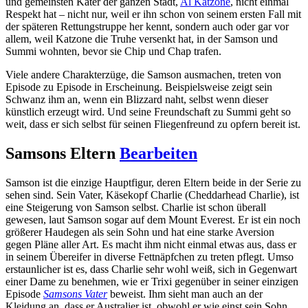
und gemeinsten Kater der ganzen Stadt,
Al Katzone
, nicht einmal
Respekt hat – nicht nur, weil er ihn schon von seinem ersten Fall mit
der späteren Rettungstruppe her kennt, sondern auch oder gar vor
allem, weil Katzone die Truhe versenkt hat, in der Samson und
Summi wohnten, bevor sie Chip und Chap trafen.
Viele andere Charakterzüge, die Samson ausmachen, treten von
Episode zu Episode in Erscheinung. Beispielsweise zeigt sein
Schwanz ihm an, wenn ein Blizzard naht, selbst wenn dieser
künstlich erzeugt wird. Und seine Freundschaft zu Summi geht so
weit, dass er sich selbst für seinen Fliegenfreund zu opfern bereit ist.
Samsons Eltern
Bearbeiten
Samson ist die einzige Hauptfigur, deren Eltern beide in der Serie zu
sehen sind. Sein Vater, Käsekopf Charlie (Cheddarhead Charlie), ist
eine Steigerung von Samson selbst. Charlie ist schon überall
gewesen, laut Samson sogar auf dem Mount Everest. Er ist ein noch
größerer Haudegen als sein Sohn und hat eine starke Aversion
gegen Pläne aller Art. Es macht ihm nicht einmal etwas aus, dass er
in seinem Übereifer in diverse Fettnäpfchen zu treten pflegt. Umso
erstaunlicher ist es, dass Charlie sehr wohl weiß, sich in Gegenwart
einer Dame zu benehmen, wie er Trixi gegenüber in seiner einzigen
Episode
Samsons Vater
beweist. Ihm sieht man auch an der
Kleidung an, dass er Australier ist, obwohl er wie einst sein Sohn