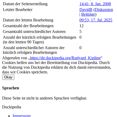
Datum der Seitenerstellung
14:41, 8. Jan. 2008
Letzter Bearbeiter
DavidB
(
Diskussion
|
Beiträge
)
Datum der letzten Bearbeitung
09:53, 17. Jul. 2025
Gesamtzahl der Bearbeitungen
12
Gesamtzahl unterschiedlicher Autoren
5
Anzahl der kürzlich erfolgten Bearbeitungen
0
(in den letzten 90 Tagen)
Anzahl unterschiedlicher Autoren der
0
kürzlich erfolgten Bearbeitungen
Abgerufen von „
https://de.duckipedia.org/Rudyard_Kipling
“
Cookies helfen uns bei der Bereitstellung von Duckipedia. Durch
die Nutzung von Duckipedia erklärst du dich damit einverstanden,
dass wir Cookies speichern.
Okay
Sprachen
Diese Seite ist nicht in anderen Sprachen verfügbar.
Duckipedia
Impressum