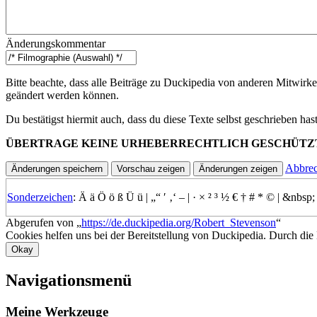
Änderungskommentar
Bitte beachte, dass alle Beiträge zu Duckipedia von anderen Mitwirke
geändert werden können.
Du bestätigst hiermit auch, dass du diese Texte selbst geschrieben ha
ÜBERTRAGE KEINE URHEBERRECHTLICH GESCHÜTZ
Abbre
Sonderzeichen
:
Ä
ä
Ö
ö
ß
Ü
ü
|
„“
′
‚‘
–
|
·
×
²
³
½
€
†
#
*
©
|
&nbsp;
Abgerufen von „
https://de.duckipedia.org/Robert_Stevenson
“
Cookies helfen uns bei der Bereitstellung von Duckipedia. Durch die
Okay
Navigationsmenü
Meine Werkzeuge