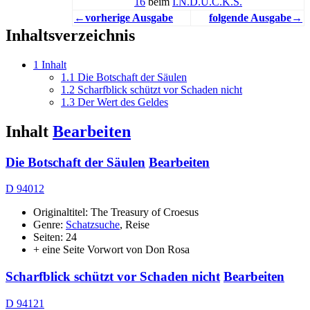
16
beim
I.N.D.U.C.K.S.
←vorherige Ausgabe
folgende Ausgabe→
Inhaltsverzeichnis
1
Inhalt
1.1
Die Botschaft der Säulen
1.2
Scharfblick schützt vor Schaden nicht
1.3
Der Wert des Geldes
Inhalt
Bearbeiten
Die Botschaft der Säulen
Bearbeiten
D 94012
Originaltitel: The Treasury of Croesus
Genre:
Schatzsuche
, Reise
Seiten: 24
+ eine Seite Vorwort von Don Rosa
Scharfblick schützt vor Schaden nicht
Bearbeiten
D 94121