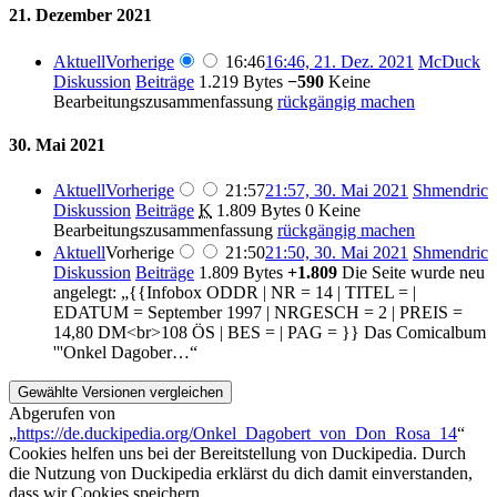
21. Dezember 2021
Aktuell
Vorherige
16:46
16:46, 21. Dez. 2021
McDuck
Diskussion
Beiträge
1.219 Bytes
−590
Keine
Bearbeitungszusammenfassung
rückgängig machen
30. Mai 2021
Aktuell
Vorherige
21:57
21:57, 30. Mai 2021
Shmendric
Diskussion
Beiträge
K
1.809 Bytes
0
Keine
Bearbeitungszusammenfassung
rückgängig machen
Aktuell
Vorherige
21:50
21:50, 30. Mai 2021
Shmendric
Diskussion
Beiträge
1.809 Bytes
+1.809
Die Seite wurde neu
angelegt: „{{Infobox ODDR | NR = 14 | TITEL = |
EDATUM = September 1997 | NRGESCH = 2 | PREIS =
14,80 DM<br>108 ÖS | BES = | PAG = }} Das Comicalbum
'''Onkel Dagober…“
Abgerufen von
„
https://de.duckipedia.org/Onkel_Dagobert_von_Don_Rosa_14
“
Cookies helfen uns bei der Bereitstellung von Duckipedia. Durch
die Nutzung von Duckipedia erklärst du dich damit einverstanden,
dass wir Cookies speichern.