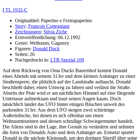
I TL 1932-C
Originaltitel: Paperino e l'extrapaperino
Story
:
François Corteggiani
Zeichnungen
:
Silvia Ziche
Erstveröffentlichung: 06.12.1992
Genre: Weltraum, Gagstory
Figuren:
Donald Duck
Seiten: 26
Nachgedruckt in:
LTB Spezial 109
Auf dem Rückweg von Oma Ducks Bauernhof kommt Donald
eines Abends mit seinem 313er und dem kleinen Anhänger zu einer
Straßensperre, die plötzlich auf der Landstraße auftaucht. Donald
beschließt daher, einen Umweg zu fahren und verlässt die Straße.
Abseits der Piste wird er am nächtlichen Himmel auf eine fliegende
Untertasse aufmerksam und traut seinen Augen kaum. Doch
tatsächlich landet das UFO hinter einigen Büschen unweit des
parkenden 313er. Aus dem UFO steigen zwei schleimige
Außerirdische, bei denen es sich offenbar um einen
Weltraumtouristen und dessen schrullige Schwiegermutter handelt.
Die Aliens sind in der Lage, ihre Gestalt zu verändern und nehmen
die form von Donalds Auto und dem Anhänger an. Entsetzt spurtet
Donald in die nächste Kleinstadt, um den dortigen Sheriff über seine