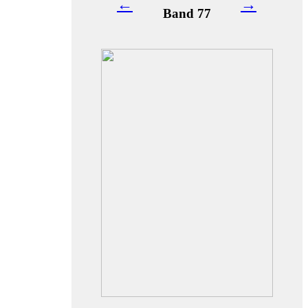
←
→
Band 77