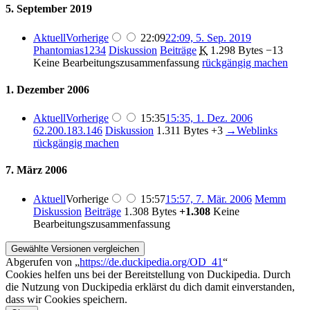
5. September 2019
Aktuell
Vorherige
22:09
22:09, 5. Sep. 2019
Phantomias1234
Diskussion
Beiträge
K
1.298 Bytes
−13
Keine Bearbeitungszusammenfassung
rückgängig machen
1. Dezember 2006
Aktuell
Vorherige
15:35
15:35, 1. Dez. 2006
62.200.183.146
Diskussion
1.311 Bytes
+3
→
Weblinks
rückgängig machen
7. März 2006
Aktuell
Vorherige
15:57
15:57, 7. Mär. 2006
Memm
Diskussion
Beiträge
1.308 Bytes
+1.308
Keine
Bearbeitungszusammenfassung
Abgerufen von „
https://de.duckipedia.org/OD_41
“
Cookies helfen uns bei der Bereitstellung von Duckipedia. Durch
die Nutzung von Duckipedia erklärst du dich damit einverstanden,
dass wir Cookies speichern.