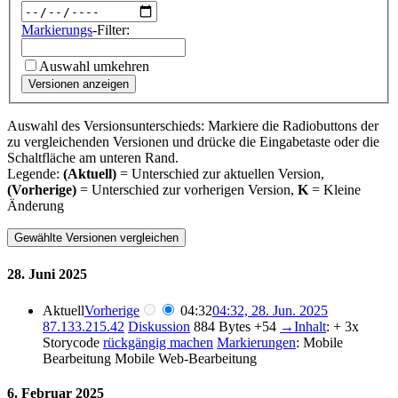
Markierungs
-Filter:
Auswahl umkehren
Versionen anzeigen
Auswahl des Versionsunterschieds: Markiere die Radiobuttons der
zu vergleichenden Versionen und drücke die Eingabetaste oder die
Schaltfläche am unteren Rand.
Legende:
(Aktuell)
= Unterschied zur aktuellen Version,
(Vorherige)
= Unterschied zur vorherigen Version,
K
= Kleine
Änderung
28. Juni 2025
Aktuell
Vorherige
04:32
04:32, 28. Jun. 2025
87.133.215.42
Diskussion
884 Bytes
+54
→
Inhalt
:
+ 3x
Storycode
rückgängig machen
Markierungen
:
Mobile
Bearbeitung
Mobile Web-Bearbeitung
6. Februar 2025