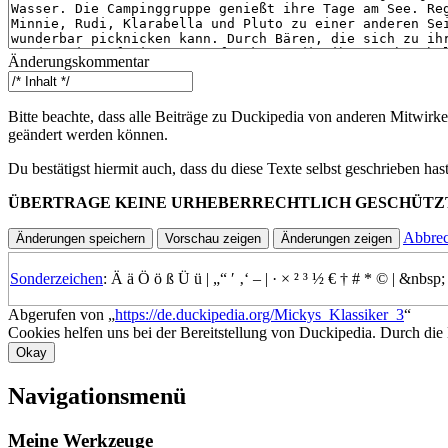
Änderungskommentar
Bitte beachte, dass alle Beiträge zu Duckipedia von anderen Mitwirke
geändert werden können.
Du bestätigst hiermit auch, dass du diese Texte selbst geschrieben ha
ÜBERTRAGE KEINE URHEBERRECHTLICH GESCHÜTZ
Abbre
Sonderzeichen
:
Ä
ä
Ö
ö
ß
Ü
ü
|
„“
′
‚‘
–
|
·
×
²
³
½
€
†
#
*
©
|
&nbsp;
Abgerufen von „
https://de.duckipedia.org/Mickys_Klassiker_3
“
Cookies helfen uns bei der Bereitstellung von Duckipedia. Durch die
Okay
Navigationsmenü
Meine Werkzeuge